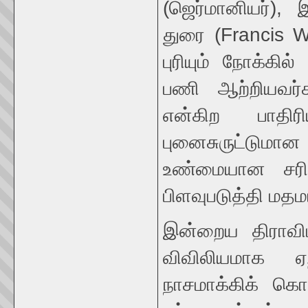
(ஜெர்மானியர்), 
துரை (Francis W
புரியும் நோக்கி
பணி ஆற்றியவர
என்கிற பாதிரி
புனைசுருட்டும
உண்மையான சரித்
பிளவுபடுத்தி மதமா
இன்றைய திராவி
விவிலியமாக ஏ
நாசமாக்கிக் கொ