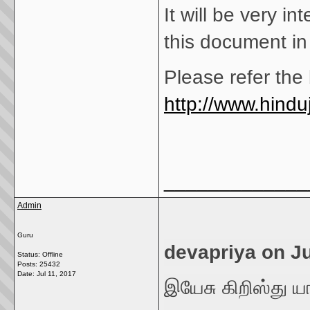
It will be very 
this document in
Please refer th
http://www.hinduj
_____________
Admin
Guru
devapriya on Ju
Status: Offline
Posts: 25432
Date:
Jul 11, 2017
இயேசு கிறிஸ்து யா