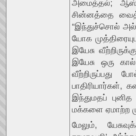
அமைத்தல்; ஆஸ்ர
சின்னத்தை வைத்த
“இந்துச்சொல் அல்
யோக முத்திரையுட
இயேசு வீற்றிருக
இயேசு ஒரு கால்
வீற்றிருப்பது 
பாதிரியார்கள், 
இந்துமதப் புனி
மக்களை ஏமாற்ற ம
மேலும், யேசுவ