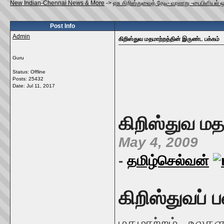
New Indian-Chennai News & More
->
ஏசு கிறிஸ்துவைத் தேடி- வரலாறு -பைபிளியல் 
Post Info
Admin
கிறிஸ்துவ மதமாற்றத்தின் இருண்ட பக்கம்
Guru
Status: Offline
Posts: 25432
Date:
Jul 11, 2017
கிறிஸ்துவ மத
May 4, 2009
-
தமிழ்செல்வன்
கிறிஸ்துவப் 
மதமாற்றம் உலகள