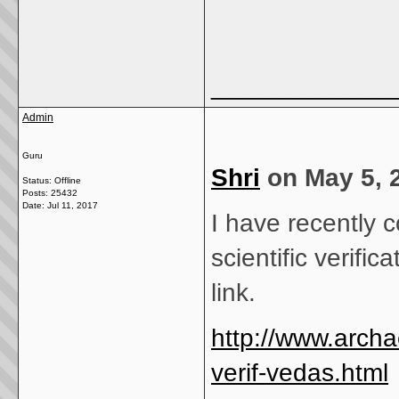
_____________
Admin
Guru
Shri
on May 5, 
Status: Offline
Posts: 25432
Date:
Jul 11, 2017
I have recently c
scientific verific
link.
http://www.archae
verif-vedas.html