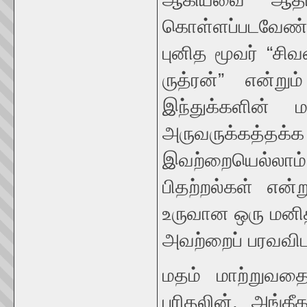
கொள்ளப்படவேண்ட
புனித மூவர் “சிவன
ருத்ரன்” என்று
இந்துக்களின் 
அருவருக்கத்தக்க
இவற்றையெல்லா
பிதற்றல்கள் என
உருவான ஒரு மனித
அவற்றைப் பரவவிட
மதம் மாற்றுவத
புரிதலின், அங்கீ