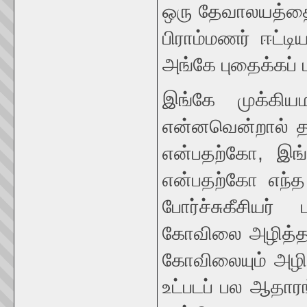
ஒரு தேவாலயத்த
பிராம்மணர் ஈட்ட
அங்கே புதைக்கப் ப
இங்கே முக்கிய
என்னவென்றால் தா
என்பதற்கோ, இங
என்பதற்கோ எந்த 
போர்ச்சுகீசியர
கோவிலை அழித்தனர
கோவிலையும் அழித
உட்படப் பல ஆதார