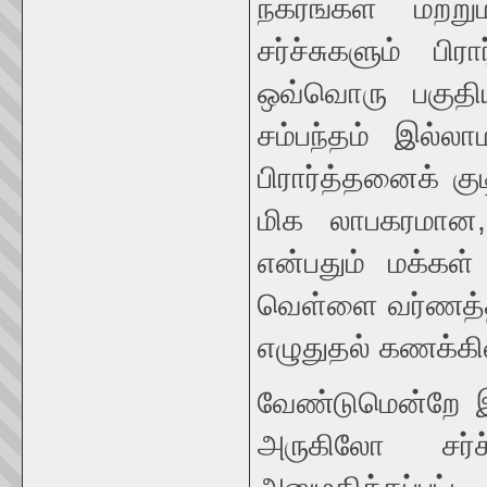
நகரங்கள் மற்ற
சர்ச்சுகளும் பி
ஒவ்வொரு பகுதிய
சம்பந்தம் இல்லா
பிரார்த்தனைக் கு
மிக லாபகரமான,
என்பதும் மக்கள்
வெள்ளை வர்ணத்தி
எழுதுதல் கணக்கின
வேண்டுமென்றே இ
அருகிலோ சர்ச