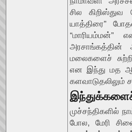
நாமாவளி’ அர்ச
சில கிறிஸ்துவ 
யாத்திரை” போதல
“மாரியம்மன்” 
அரசாங்கத்தின் 
மலைகளைச் சுற்றி
என இந்து மத ஆன
களவாடுதலிலும் சர
இந்துக்களைச
முச்சந்திகளில் ந
போல, மேரி சில