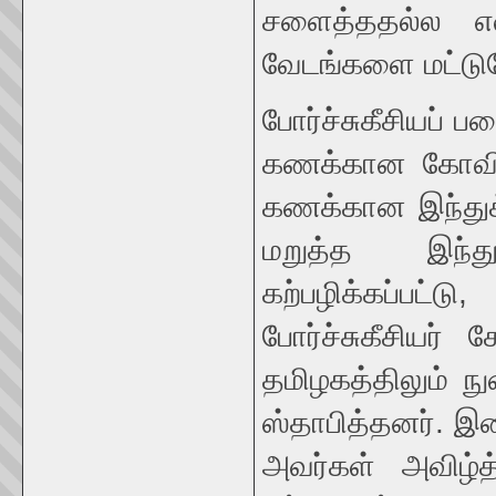
சளைத்ததல்ல என
வேடங்களை மட்டு
போர்ச்சுகீசியப் 
கணக்கான கோவில்
கணக்கான இந்துக்
மறுத்த இந்து
கற்பழிக்கப்பட
போர்ச்சுகீசியர்
தமிழகத்திலும் ந
ஸ்தாபித்தனர். இ
அவர்கள் அவிழ்த