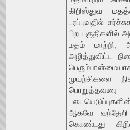
கிறிஸ்துவ மத
பரப்புவதில் சர்ச
பிற பகுதிகளில் அ
மதம் மாற்றி,
அழித்துவிட்ட நி
பெரும்பான்மைய
முயற்சிகளை நி
பொறுத்தவரை போ
படையெடுப்புகளின
ஆகவே வந்தேறி 
கொண்டது கிறிஸ