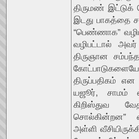
திருமண் இட்டுக்
இடது பாகத்தை சக
“பெண்ணாக” வழிபட
வழிபட்டால் அவர்
திருஞான சம்பந்தர
கோட்பாடுகளையே
திருப்பதிகம் எ
யஜூர், சாமம் 
கிறிஸ்துவ வே
சொல்கின்றன” 
அள்ளி வீசியிருக்க