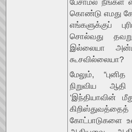
பேசாமல் நீங்கள்
கொண்டு எமது கோ
எங்களுக்குப் ப
சொல்வது தவறு
இல்லையா அன்ப
கூசவில்லையா?
மேலும், “புனி
நிறுவிய ஆதி 
‘இந்தியாவின் ம
கிறிஸ்துவத்தை
கோட்பாடுகளை உ
ஆகியவை ஆதி க