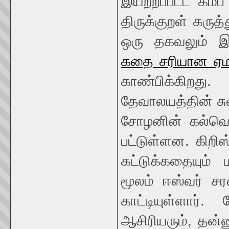
இயற்றப்பட்ட கம்
திருக்குறள் கருத்
ஒரு தகவலும் இ
கதை சரியான ஏம
காண்பிக்கிறத
தேவாலயத்தின் சு
சோழனின் கல்வெட்ட
பட்டுள்ளன. கிறி
கட்டுக்கதையும்
மூலம் ஈஸ்வர் சர
காட்டியுள்ளார்
ஆசிரியரும், தன்