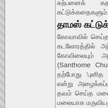
கற்பனைக் கத
கட்டுக்கதைகளும்
தாமஸ் கட்டு
கோவாவில் செய்
கடலோரத்தில் அற்
கோவிலையும் அ
(Santhome Chu
தற்போது ‘புனி
என்று அழைக்கப்ப
தவம் செய்த மலை
மலையாக மருவியது