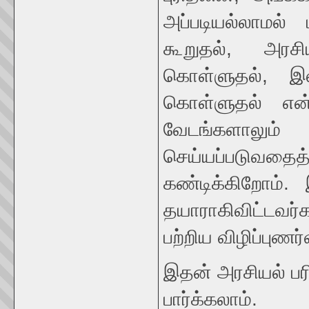
அப்படியல்லாமல் 
கூறுதல், அரசி
கொள்ளுதல், இல
கொள்ளுதல் என
வேடங்களாலு
செய்யப்படுவ
கண்டிக்கிறோம்.
தயாராகிவிட்டவர
பற்றிய விழிப்புண
இதன் அரசியல் ப
பார்க்கலாம்.