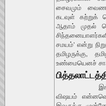
சைவமும் வைணவம
கடவுள் கற்றுக்
ஆதாம் முதல் ம
சிந்தனையாளர்கள
சமயம்’ என்று நி
தமிழருக்கு, தம
உண்மையெனச் சாத
பித்தலாட்டத்
இ
விஷயம் என்னவென
இவருக்கு முன்னோ