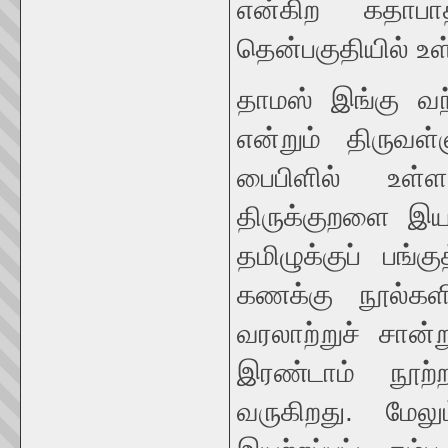
என்கிற கதாபாத
தென்பகுதியில் உ
தாமஸ் இங்கு வந்
என்றும் திருவள்
பைபிளில் உள்
திருக்குறளை இயற
தமிழுக்குப் பங்
கணக்கு நூல்களில
வரலாற்றுச் சான்
இரண்டாம் நூற்ற
வருகிறது. மேலு