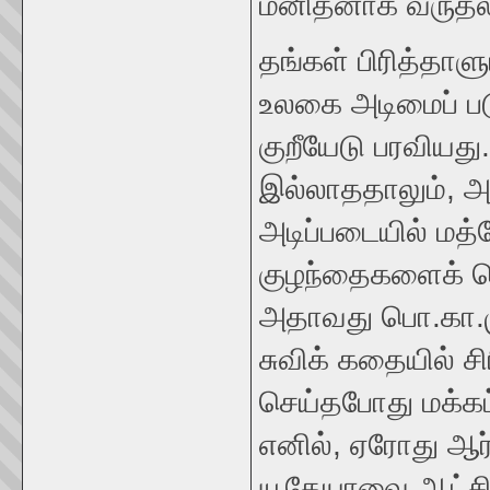
மனிதனாக வருதல் 
தங்கள் பிரித்தாள
உலகை அடிமைப் படுத
குறீயேடு பரவியது
இல்லாததாலும், அப
அடிப்படையில் மத்
குழந்தைகளைக் க
அதாவது பொ.கா.மு6
சுவிக் கதையில் ச
செய்தபோது மக்கட
எனில், ஏரோது ஆர்
யூதேயாவை ஆட்சி 