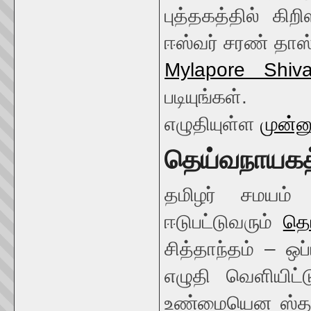
புத்தகத்தில் கிறி
ஈஸ்வர் சரண் தாஸ
Mylapore Shiv
படியுங்கள்.
எழுதியுள்ள
முன்
தெய்வநாயகத்
தமிழர் சமயம் 
ஈடுபட்டுவரும்
தெ
சித்தாந்தம் – ஒ
எழுதி வெளியிட்
உண்மையென ஸ்தாப