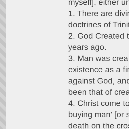
myself], either 
1. There are divi
doctrines of Trini
2. God Created t
years ago.
3. Man was creat
existence as a fi
against God, an
been that of cre
4. Christ come to
buying man’ [or 
death on the cro