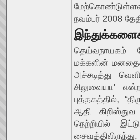
மேற்கொண்டுள்ள
நவம்பர் 2008 தேத
இந்துக்களைக்
தெய்வநாயகம் 
மக்களின் மனதைக்
அச்சடித்து வெளி
சிலுவையா’ என்ற
புத்தகத்தில், “த
ஆதி கிறிஸ்துவ 
நெற்றியில் இட்
சைவத்திலிருந்த