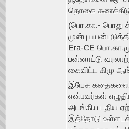
தொகை கணக்கீடு 
(பொ.கா.- பொது க்
முன்பு பயன்படுத்
Era-CE பொ.கா.மு
பன்னாட்டு வரலாற்
கைவிட்ட கிமு ஆங
இயேசு கதைகளை ம
என்பவர்கள் எழுத
அடங்கிய புதிய ஏற
இத்தோடு உள்ளடக்