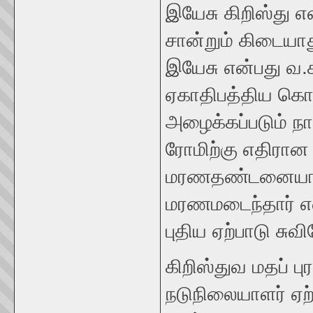
இயேசு கிறிஸ்து என
சான்றும் கிடையாத
இயேசு என்பது வ.க
ஏகாதிபத்திய கொட
அழைக்கப்படும் நாட
ரோமிற்கு எதிரான
மரணதண்டனையான த
மரணமடைந்தார் என
புதிய ஏற்பாடு சு
கிறிஸ்துவ மதப் ப
நடுநிலையாளர் ஏற