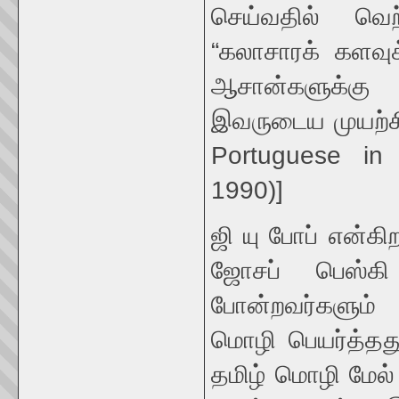
செய்வதில் வெ
“கலாசாரக் களவுக
ஆசான்களுக்கு
இவருடைய முயற்சி
Portuguese in
1990)]
ஜி யு போப் என்க
ஜோசப் பெஸ்கி
போன்றவர்களும்
மொழி பெயர்த்தது
தமிழ் மொழி மேல் 