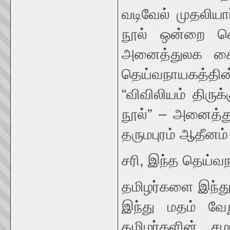
வடிவேல் முதலியா
நூல் ஒன்றை வெ
அனைத்துலக சைவ
தெய்வநாயகத்தி
“விவிலியம் திருக்
நூல்” – அனைத்து
தருமபுரம் ஆதீனம்
சரி, இந்த தெய்வ
தமிழர்களை இந்து ம
இந்து மதம் வேற
தமிழர்களின் ச