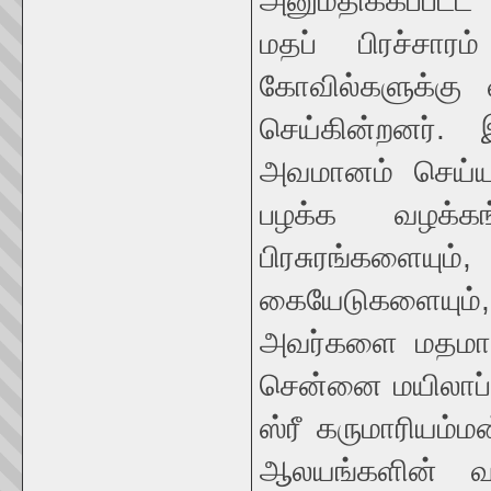
அனுமதிக்கப்பட்
மதப் பிரச்சாரம
கோவில்களுக்கு வ
செய்கின்றனர். 
அவமானம் செய்யும
பழக்க வழக்க
பிரசுரங்களையும்,
கையேடுகளையும், 
அவர்களை மதமாற்
சென்னை மயிலாப்பூ
ஸ்ரீ கருமாரியம்ம
ஆலயங்களின் வா