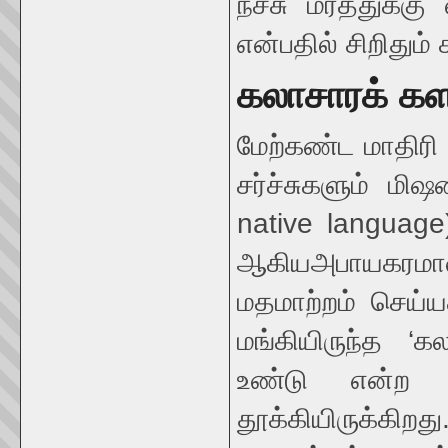
நச்சு மரத்துக்கு
என்பதில் சிறிதும்
கலாசாரக் கள
மேற்கண்ட மாதிர
சர்ச்சுகளும் மி
native language
ஆகிய
அபாயகரம
மதமாற்றம் செய்ய
மங்கியிருந்த ‘க
உண்டு என்ற 
தூக்கியிருக்கி