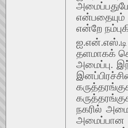
அமைப்பத
என்பதையும்
என்றே நம்புக
ஐ.என்.எஸ்.
தளமாகக் க
அமைப்பு. இ
இனப்பிர
கருத்தரங
கருத்தரங்
நகரில் அமைந
அமைப்பா