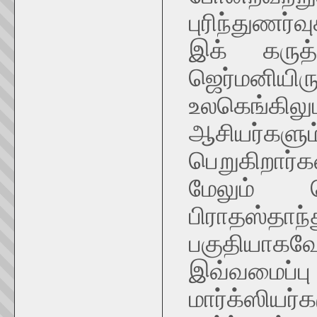
புரிந்துணர்
இக் கருத்
ஜெர்மனியிர
உலகெங்கில
ஆசியர்களு
பெறுகிறார்க
மேலும் ஜெ
பிராதஸ்தாந
பகுதியாக
இவ்வமைப்பு 
மார்க்ஸிய