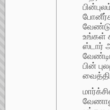
பின்புல
போனீர்
வேண்டும
உங்கள் 
ஸ்டார் 
வேண்டி
பின் பு
வைத்திர
மார்க்ச
வேணாலு