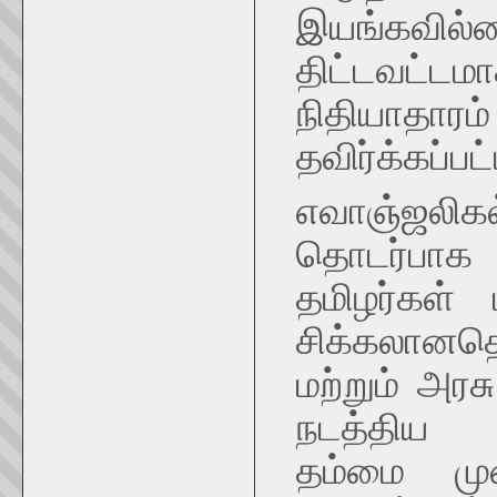
இயங்கவில்லை
திட்டவட்ட
நிதியா
தவிர்க்கப்பட்
எவாஞ்ஜலிக
தொடர்பாக 
தமிழர்கள
சிக்கலானத
மற்றும் அரச
நடத்திய கர
தம்மை முன