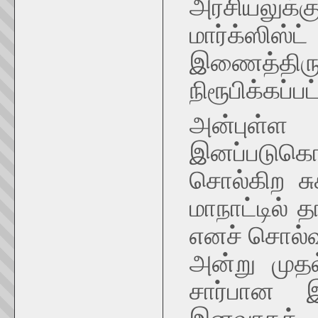
அரசியலுக்க
மார்க்ஸிஸ
இணைத்திரு
நிரூபிக்கப்பட
அன்புள்
இனப்படுக
சொல்கிற சுச
மாநாட்டில் 
எனச் சொல்வ
அன்று முத
சார்பான இ