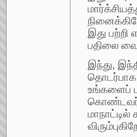
மார்க்சியத
நினைக்கிற
இது பற்றி 
பதிலை வைத்
இந்து, இந்த
தொடர்பாக ந
உங்களைப் ப
கொண்டவர்க
மாநாட்டில
விரும்புகிற