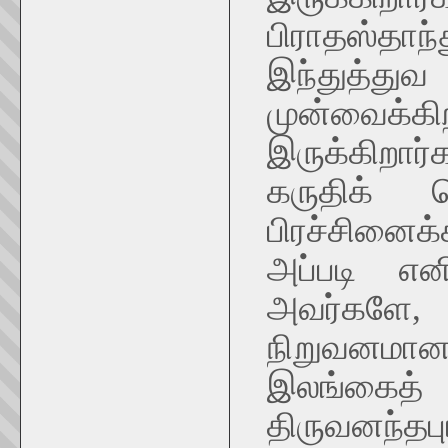
பிராதஸ்த
இந்துத்து
முன்வைக
இருக்கிறார்
கருதிக் க
பிரச்சினைக
அப்படி என
அவர்களே, 
நிறுவனமா
இலங்கை
திருவனந்