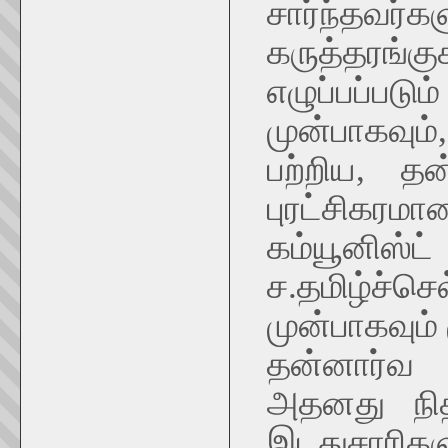
சார்ந்தவர்
கருத்தரங்க
எழுப்பப்
முன்பாகவும்
பற்றிய, தன
புரட்சிகரம
கம்யூனிஸ்
ச.தமிழ்ச்செ
முன்பாகவும்
தன்னார்வ
அதனது நித
இடதுசாரிகளு