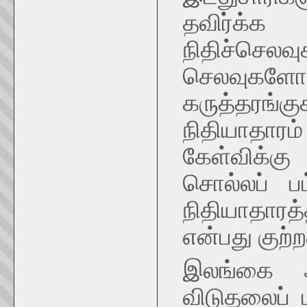
தவிர்க்க
நிதிச்ச
செலவுக
கருத்தரங்கு
நிதியாதார
கேள்விக்கு
சொல்லப் பட
நிதியாதாரத்
என்பது குற்ற
இலங்கை அ
விடுதலைப் 