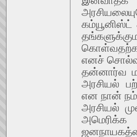
இனவாதக் 
அரசியலையும
கம்யூனிஸ்ட்
தங்களுக்கு
கொள்வதற்க
எனச் சொல்வ
தன்னார்வ ம
அரசியல் பற்
என நான் நம்
அரசியல் முன
அமெரிக்
ஜனநாயகத்த