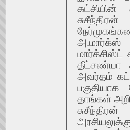
கட்சியின்
சுசீந்
நேர்முகங்
அ.மார்க்
மார்க்சிஸ்ட
தீட்சண்யா 
அவர்தம் கட்
பகுதியாக 
தாங்கள் அறிந
சுசீந்தி
அரசியலுக்க