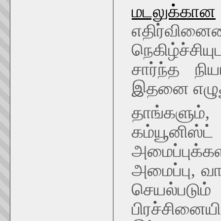
மடலுக்கான
எதிர்வ
நெகிழ்ச்சிய
சார்ந்த ந
இதனை எழுத
தாங்களும்,
கம்யூனி
அமைப்புக்
அமைப்பு, வ
செயல்படும
பிரச்சினை