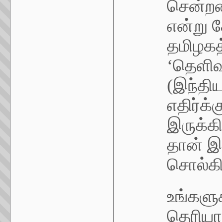
சென்றத
என்று க
தமிழ‌கத
‘தெளிவ
(இந்திய
எதிர்க்
இருக்கி
தான் இ
சொல்கி
உங்களுக
தெரியாத