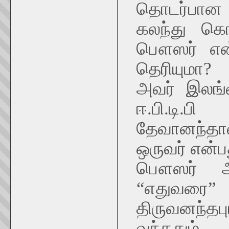
தொடர்பான 
கலந்து கொ
பௌஸர் என்
தெரியுமா?
அவர் இலங்
ஈ.பி.டி.
தேவானந்தாவ
ஒருவர் என்ப
பௌஸர் ஆச
“எதுவரை
திருவனந்தப
வந்ததும்,