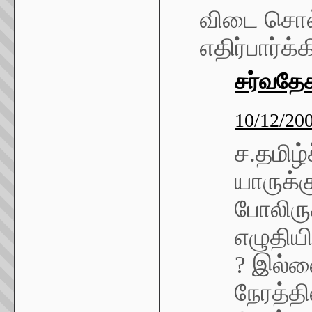
விடை சொல்வ
எதிர்பார்க்
சர்வதே
10/12/20
ச.தமிழ
யாருக்
போலிருக
எழுதிய
? இல்லை
நேரத்தி