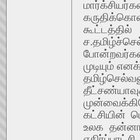
மார்க்
கருதிக்கொ
கூட்டத
ச.தமிழ்ச்
போன்றவர்க
முடியும் எனக
தமிழ்ச
தீட்சண்யா
முன்வைக்கிற
கட்சியின் 
உலக தன்னா
எதிர்ப்புர