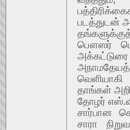
பத்திரிக்கை
படத்துடன் அ
தங்களுக்குத
பௌஸர் பெய
அக்கட்ட
அநாமதேயத
வெளியாகி
தாங்கள் அறி
தோழர் எஸ்.
சார்பான க
சாரா நிற