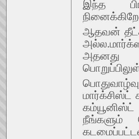
இந்த பி
நினைக்கிறே
ஆதவன் தீட்ச
அல்ல.மார்க்
அதனது வெ
பொறுப்பிலுள
பொதுவாழ்வு
மார்க்சிஸ்ட்
கம்யூனிஸ்ட
நீங்களும்
கடமைப்பட்டவ