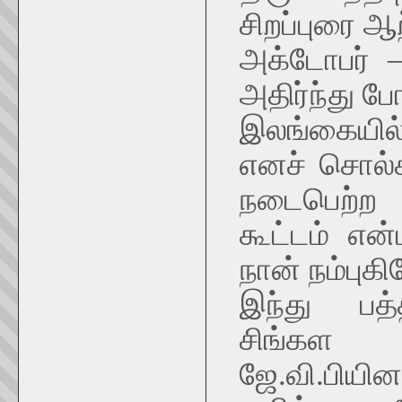
சிறப்புரை ஆற
அக்டோபர் –
அதிர்ந்து 
இலங்கையில
எனச் சொல்கி
நடைபெற்ற 
கூட்டம் என
நான் நம்புகி
இந்து பத்த
சிங்கள
ஜே.வி.பியி