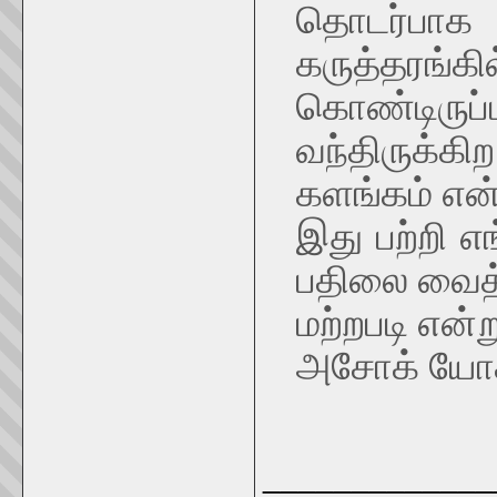
தொடர்பாக ந
கருத்தர
கொண்டிருப
வந்திருக்கிற
களங்கம் என
இது பற்றி எ
பதிலை வைத்த
மற்றபடி என்
அசோக் யோ
_____________