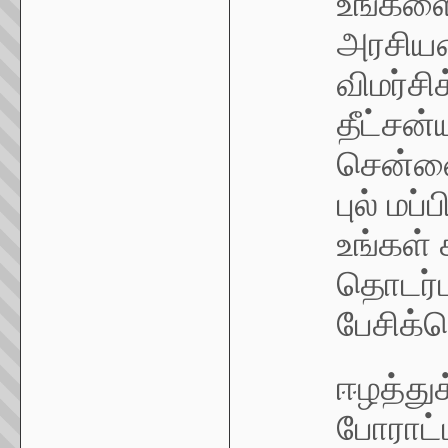
உங்களைப
அரசியல
விமர்ச
தீட்சன்
சென்னை
புல் மப்
உங்கள் 
தொடர்ப
பேசிக்
ஈழத்துக
போராட்ட