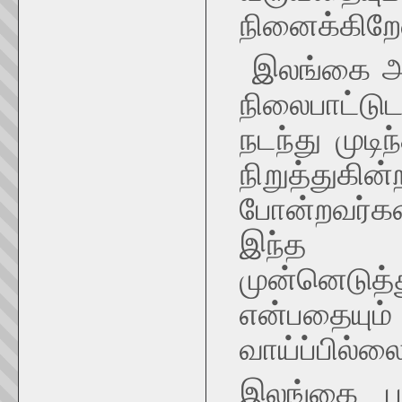
நினைக்கிறே
இலங்கை அ
நிலைபாட்டு
நடந்து மு
நிறுத்துக
போன்றவர்க
இந்த அர
முன்னெடுத
என்பதையு
வாய்ப்பில்லை
இலங்கை பற்