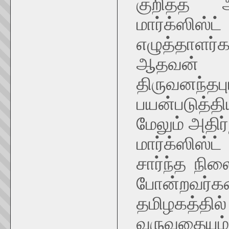
குறித்த
மார்க்ஸிஸ
எழுத்தாளர
ஆதவன் தீ
திருவனந்தப
பயன்படுத்த
மேலும் அதிர
மார்க்ஸிஸ்ட
சார்ந்த நில
போன்றவர்
தமிழகத்தி
வருவதையும