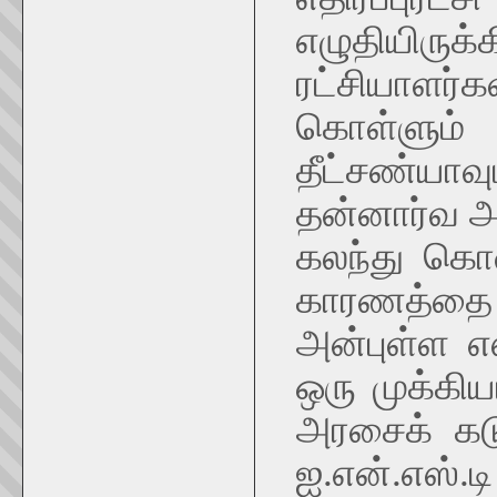
எழுதியிருக்க
ரட்சியாளர்
கொள்ளும் 
தீட்சண்யா
தன்னார்வ அர
கலந்து கொ
காரணத்தை ம
அன்புள்ள எ
ஒரு முக்கி
அரசைக் கடு
ஐ.என்.எஸ