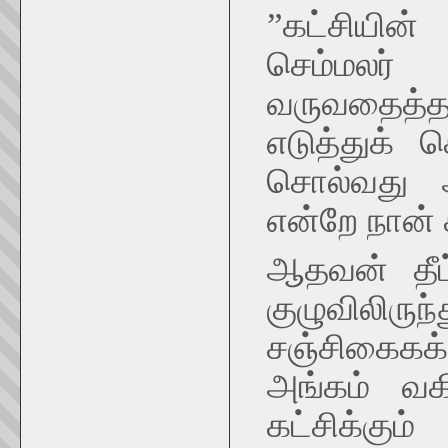
”கட்சியின
செம்மலர்
வருவதைத்
எடுத்துக்
சொல்வது 
என்றே நான்
ஆதவன் தீட்
குழுவிலிர
சஞ்சிகைகக்
அங்கம் வகிக
கட்சிக்கும