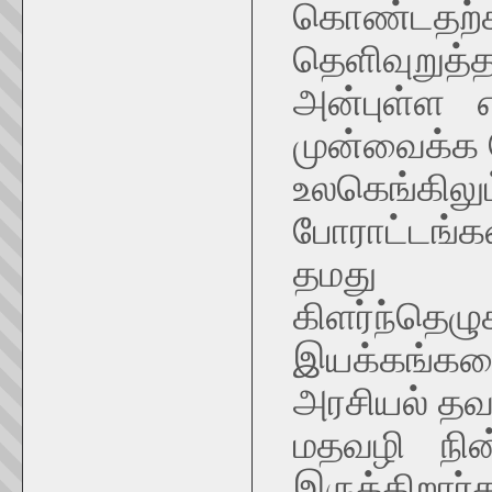
கொண்டதற்
தெளிவுறுத
அன்புள்ள 
முன்வைக்க 
உலகெங்கில
போராட்டங்க
தமது உர
கிளர்ந்தெழ
இயக்கங்கள
அரசியல் தவற
மதவழி நி
இருக்கிற