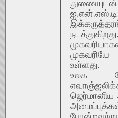
துணையுடன் ந
ஐ.என்.எஸ்
இக்கருத்
நடத்துகிற
முகவரியா
முகவரியே 
உள்ளது.
உலக தேவ
எவாஞ்ஜலிக்
ஜெர்மானிய 
அமைப்புக்க
போன்றவ