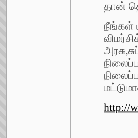
தான் த
நீங்கள்
விமர்சி
அரசு,சு
நிலைப்பா
நிலைப்ப
மட்டும
http://