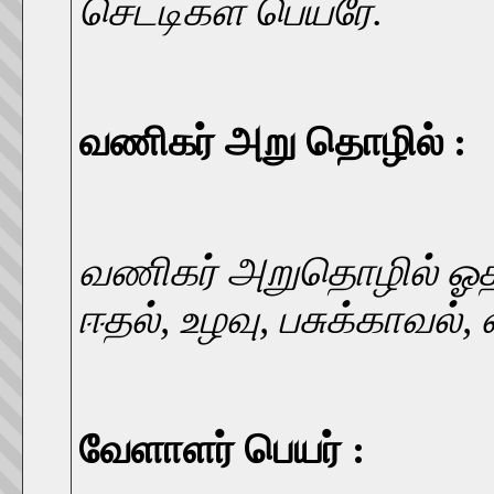
செட்டிகள் பெயரே.
வணிகர் அறு தொழில் :
வணிகர் அறுதொழில் ஓதல
ஈதல், உழவு, பசுக்காவல்
வேளாளர் பெயர் :