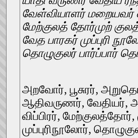
யாதி வருணர் வேதிய ரந
வேள்வியாளர் மறையவர் வி
மேற்குலத் தோர்முற் குல
வேத பாரகர் முப்புரி நூல
தொழுகுலர் பார்ப்பார் தொ
அறவோர், பூசுரர், அறுதொழ
ஆதிவருணர், வேதியர், அ
விப்பிரர், மேற்குலத்தோர்
முப்புரிநூலோர், தொழுகுல