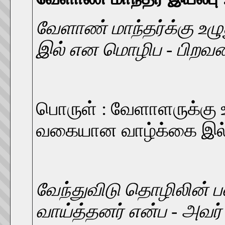
வேளாண் மாந்தர்க்கு உழ
இல் என மொழிப - பிறவகை
பொருள் : வேளாளருக்கு 
வகையான வாழ்க்கை இல்ல
வேந்துவிடு தொழிலின் ப
வாய்த்தனர் என்ப - அவர