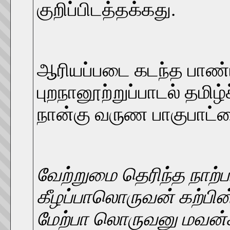
குறிப்பிடத்தக்கது.
ஆரியப்படை கடந்த பாண்ட
புறநானூற்றுப்பாடல் தமிழ
நான்கு வருண பாகுபாட்டைக
வேற்றுமை தெரிந்த நாற்ப
கீழப்பாலொருவன் கற்பின
மேற்பா லொருவனு மவன்க