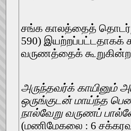
சங்க காலத்தைத் தொடர்ந்து
590) இயற்றப்பட்டதாகக் 
வருணத்தைக் கூறுகின்ற
அருந்தவர்க் காயினும் அ
ஒருங்குடன் மாய்ந்த பெண்
நால்வேறு வருணப் பால்வே
(மணிமேகலை : 6 சக்கரவ