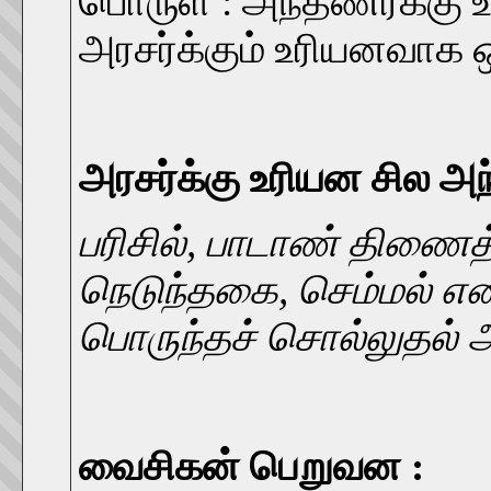
பொருள் : அந்தணர்க்கு உ
அரசர்க்கும் உரியனவாக 
அரசர்க்கு உரியன சில அ
பரிசில், பாடாண் திணைத
நெடுந்தகை, செம்மல் என
பொருந்தச் சொல்லுதல் அ
வைசிகன் பெறுவன :