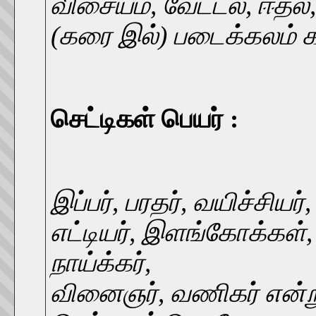
விசையம், வேட்டல், ஈதல், 
(கரை இல்) படைக்கலம் க
செட்டிகள் பெயர் :
இப்பர், பரதர், வயிச்சியர்,
எட்டியர், இளங்கோக்கள், 
நாய்க்கர்,
வினைஞர், வணிகர் என்று 