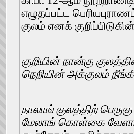
கி.பி. 12-ஆம் நூற்றாண்
எழுதப்பட்ட பெரியபுரா
குலம் எனக் குறிப்பிடுகின
குறியின் நான்கு குலத்த
நெறியின் அக்குலம் நீங்
நாலாங் குலத்திற் பெருகு
மேலாங் கொள்கை வேளாண்