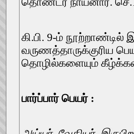
தொண்டர் நாயனார். செ.
கி.பி. 9-ம் நூற்றாண்டில்
வருணத்தாருக்குரிய பெ
தொழில்களையும் கீழ்க்க
பார்ப்பார் பெயர் :
அய்யர், வேதியர், இருபிறப