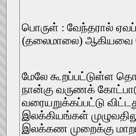
பொருள் : வேந்தரால் ஏவ
(தலைமாலை) ஆகியவை வே
மேலே கூறப்பட்டுள்ள தொல
நான்கு வருணக் கோட்பாட
வரையறுக்கப்பட்டு விட்ட
இலக்கியங்கள் முழுவதிலு
இலக்கண முறைக்கு மாறா