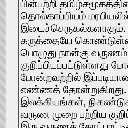
பின்பற்றி தமிழ்சமூகத்தின
தொல்காப்பியம் மரபியலில
இடைச்செருகல்களாகும்.
கருத்தையே கொண்டுள்ளனர
பொழுது நான்கு வருணம் ப
குறிப்பிடப்பட்டுள்ளது ப
போன்றவற்றில் இப்படியான 
எண்ணத் தோன்றுகிறது. 
இலக்கியங்கள், நிகண்டுக
வருண முறை பற்றிய குறி
இரு வருணக் கோட்பாட்டி