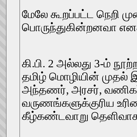
மேலே கூறப்பட்ட நெறி மு
பொருந்துகின்றனவா எனக்
கி.பி. 2 அல்லது 3-ம் நூற
தமிழ் மொழியின் முதல்
அந்தணர், அரசர், வணிக
வருணங்களுக்குரிய உரி
கீழ்கண்டவாறு தெளிவாக