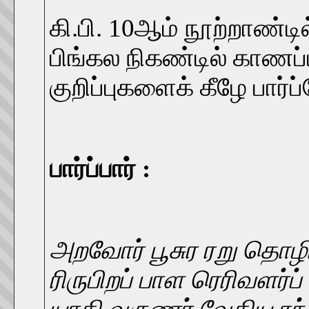
கி.பி. 10ஆம் நூற்றாண்டி
பிங்கல நிகண்டில் காணப்
குறிப்புகளைக் கீழே பார்ப
பார்ப்பார் :
அறவோர் பூசுர ரறு தொழ
ரிருபிறப் பாள ரெரிவளர்ப