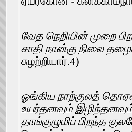
ஏயர்கோன் - கலிக்காமநா
வேத நெறியின் முறை பி
சாதி நான்கு நிலை தழைக
சுழற்றியார்.4)
ஓங்கிய நாற்குலத் தொஏவா
உயர்தனவும் இழிந்தனவு
தாங்குழுமிப் பிறந்த குலப