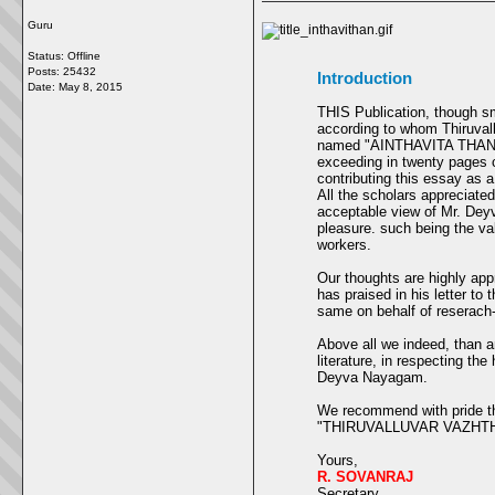
Guru
Status: Offline
Posts: 25432
Introduction
Date:
May 8, 2015
THIS Publication, though sm
according to whom Thiruva
named "AINTHAVITA THAN Y
exceeding in twenty pages c
contributing this essay as 
All the scholars appreciate
acceptable view of Mr. Deyv
pleasure. such being the val
workers.
Our thoughts are highly app
has praised in his letter to
same on behalf of reserach-
Above all we indeed, than a
literature, in respecting the
Deyva Nayagam.
We recommend with pride tho
"THIRUVALLUVAR VAZH
Yours,
R. SOVANRAJ
Secretary