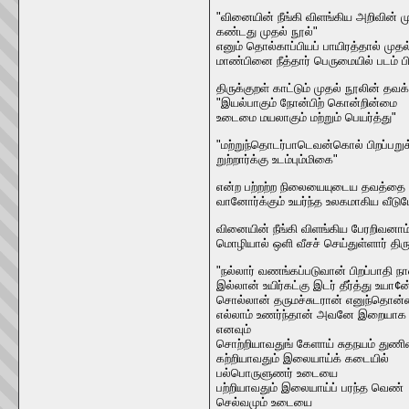
"வினையின் நீங்கி விளங்கிய அறிவின
கண்டது முதல் நூல்"
எனும் தொல்காப்பியப் பாயிரத்தால் முத
மாண்பினை நீத்தார் பெருமையில் படம் பிடி
திருக்குறள் காட்டும் முதல் நூலின் தவ
"இயல்பாகும் நோன்பிற் கொன்றின்மை
உடைமை மயலாகும் மற்றும் பெயர்த்து"
"மற்றுந்தொடர்பாடெவன்கொல் பிறப்பறு
றுற்றார்க்கு உடம்பும்மிகை"
என்ற பற்றற்ற நிலையையுடைய தவத்தை ம
வானோர்க்கும் உயர்ந்த உலகமாகிய வீடு
வினையின் நீங்கி விளங்கிய பேரறிவன
மொழியால் ஒளி வீசச் செய்துள்ளார் திர
"நல்லார் வணங்கப்படுவான் பிறப்பாதி நா
இல்லான் உயிர்கட்கு இடர் தீர்த்து உயா¢ன
சொல்லான் தருமச்சுடரான் எனுந்தொன்
எல்லாம் உணர்ந்தான் அவனே இறையாக 
எனவும்
சொற்றியாவதுங் கேளாய் சுதநயம் துணிவ
கற்றியாவதும் இலையாய்க் கடையில்
பல்பொருளுணர் உடையை
பற்றியாவதும் இலையாய்ப் பரந்த வெண்
செல்வமும் உடையை