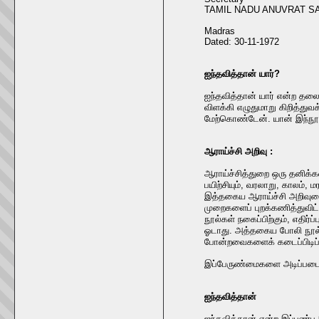
TAMIL NADU ANUVRAT SA
Madras
Dated: 30-11-1972
ஐந்தவித்தான் யார்?
ஐந்தவித்தான் யார் என்ற தலைப
விளக்கி எழுதுமாறு கிறித்து
மேற்கொண்டேன். யான் இந்நூலைய
ஆராய்ச்சி அறிவு :
ஆராய்ச்சித்துறை ஒரு தனிக
பயிற்சியும், வரலாறு, காலம
இத்தகைய ஆராய்ச்சி அறிவுடைய
முறைகளைப் புறக்கணித்துவி
நூல்கள் நகைப்பிற்கும், எதிர
ஓடாது. அத்தகைய போலி நூல்க
போன்றவைகளைக் கடைப்பிடிப்
இப்பேருண்மைகளை அடிப்படைய
ஐந்தவித்தான்
ஐந்தவித்தான் என்ற இப்பண்பு