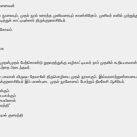
் முனைவன்
ல் நூலையும், முதல் நூல் உரைத்த முனிவரையும் காண்கிறோம். முனிவர் எனில் முற்றுந
த்துக் காட்டியுள்ளார் திருக்குறளாசிரியர்.
க்கோலம்.
க்க
ுதன்முதல் மேற்கொண்டு துறவறத்துக்கு வழிகாட்டியவர் நாம் முதலில் கூறியபகவா
பேற்றை அடைந்தவர்.
ாம் பகவான் விருஷப தேவா¢ன் திருமொழியை முதல் நூலாகும். இவ்வரலாற்றுண்மையை
ுக்குறளாசிரியர் இம் மாண்புடை முதல் நூலோரைப் போற்றும் நீலகேசி ஆசிரியர்.
ன்கும்
்பமாக்கும்
மையினால்
ஏத்தி"
ுமல் குரைத்தி