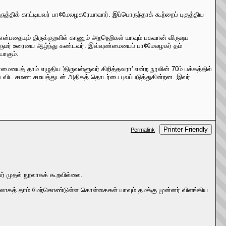
திக் காட்டியவர் பா¢மேலழகரேயாவார். இப்பொருந்தாக் கூற்றைப் புகுத்திய
என்பதையும் திருக்குறளில் காணும் அறநெறிகள் யாவும் பகவான் விருஷப
 தருமர் உரையை ஆழ்ந்து கண்டவர். இவ்வுண்மையைப் பா¢மேலழகர் தம்
யாகும்.
ைத் தாம் எழுதிய 'திருவள்ளுவர் கிறித்தவரா' என்ற நூலின் 70ம் பக்கத்தில்
பை விட சமண சமயத்துடன் அதிகத் தொடர்பை புலப்படுத்துகின்றன. இவர்
Printer Friendly
Permalink
ர் முதல் நூலாகக் கூறவில்லை.
வாயிலாகத் தாம் மேற்கொண்டுள்ள கொள்கைகள் யாவும் தமக்கு முன்னர் விளங்கிய