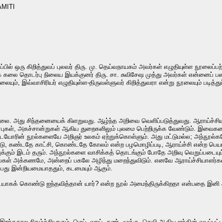
MITI
்பில் ஒரு கிறித்துவப் புலவர் திரு. மு. தெய்வநாயகம் அவர்கள் எழுதியுள்ள நூலைப்
வக் கலை தொடர்பு நிலைய இயக்குனர் திரு. சா. சுவிசேஷ முத்து அவர்கள் என்னைப் ப
ும், இவ்வாசிரியர் எழுதியுள்ள-திருவள்ளுவர் கிறித்துவரா என்று நூலையும் படித்துப
்கலை. அது சிந்தனையைக் கிளறுவது. ஆழ்ந்த அறிவை வெளிப்படுத்துவது. ஆராய்ச
், மரபுகள், அகச்சான்றுகள் ஆகிய துறைகளிலும் புலமை பெற்றிருக்க வேண்டும். 
ோரின் நூல்களையே அறிஞர் உலகம் ஏற்றுக்கொள்ளும். அது மட்டுமல்ல; அந்நூல்களே என
ட்டு, கண்டதே காட்சி, கொண்டதே கோலம் என்ற பழமொழிப்படி, ஆராய்ச்சி என்ற ப
்ப்புக்கும் இடம் தரும். அந்நூல்களை வாசிக்கத் தொடங்கும் போதே அறிவு வெறுப்படைய
ள் அக்கணமே, அன்றைப் பகலே அழிந்து மறைந்துவிடும். எனவே ஆராய்ச்சியாளர்கள் 
பது இன்றியமையாததும், கடமையும் ஆகும்.
ாகக் கொண்டு ஐந்தவித்தான் யார்? என்ற நூல் அமைந்திருக்கிறதா என்பதை இனி
 இறந்தகால நிகழ்ச்சியாகும். மெய், வாய், கண், மூக்கு, செவி ஆகிய ஐந்தின் வயப்ப