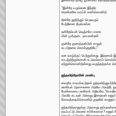
இவ்வாறே தமிழ் நூலாகிய தோத்திரத்திரட
"இன்றே யருளென இந்திர
ரெண்ணில வாய்க் கண்கொண்டு
நின்றே துதித்துப் பெறவரும்
பேற்றினை நீயுமென்ன
நன்றேயென் நெஞ்சமே பாகை
யின் முக்குடை நாயகன்றன்
குன்றே குணத்தன்பின் சாதுக்
கடாற்றலை கொள்ளுதியே"
என வாழ்த்தப் பெற்றுள்ளது. இதனால் 
சாபத்திற்குள்ளாகி உடலெல்லாம் சொ
ஏற்றுக்கொண்டுள்ளது வருந்தத்தக்க செய
ஐந்தவித்தோரின் மாண்பு
வைதீக சமயக்கூற்றால் ஐந்தவித்துயர்ந
உலகியல் ஆசைகளை அறவே அகற்றி, ஐம்ப
மேன்மையை உலகோர் அறியவே "பொறிவாயிலை
அவரே கடவுள் அல்லது இறைவன் எனும் க
கோலத்தைக்கொண்டு குறளில் காணும் ஐந்
ஐந்தவித்தானுக்கு அதாவது ஐம்புலன
வயப்பட்டு அவரை சபிக்கலாமா? எனும் க
செயல் மட்டுமல்ல சிந்தனையற்ற செயலும