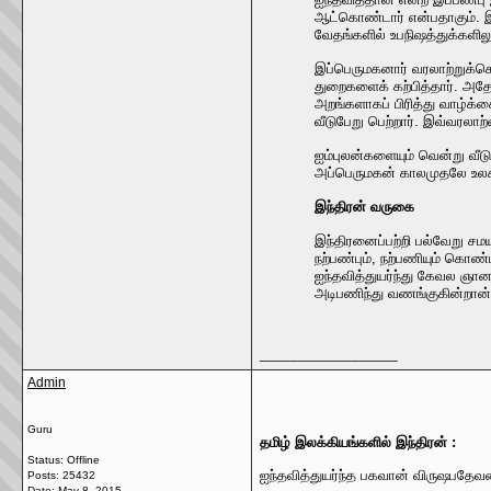
ஆட்கொண்டார் என்பதாகும். இ
வேதங்களில் உபநிஷத்துக்களிலு
இப்பெருமகனார் வரலாற்றுக்கெ
துறைகளைக் கற்பித்தார். அத
அறங்களாகப் பிரித்து வாழ்க்க
வீடுபேறு பெற்றார். இவ்வரலாற
ஐம்புலன்களையும் வென்று வீ
அப்பெருமகன் காலமுதலே உலகி
இந்திரன் வருகை
இந்திரனைப்பற்றி பல்வேறு 
நற்பண்பும், நற்பணியும் கொண
ஐந்தவித்துயர்ந்து கேவல ஞா
அடிபணிந்து வணங்குகின்றான்
__________________
Admin
Guru
தமிழ் இலக்கியங்களில் இந்திரன் :
Status: Offline
ஐந்தவித்துயர்ந்த பகவான் விருஷபதேவர
Posts: 25432
Date:
May 8, 2015