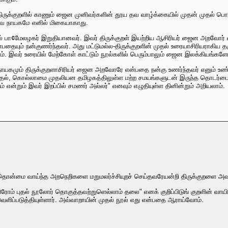
ுக்குறளில் காணும் ஜைன முனிவர்களின் தூய தவ வாழ்க்கையில் முதன் முதல் பொருத்
ய்வ நாயகமே எனில் மிகையாகாது.
¢ல் பா¢மேலழகர் இறுதியானவர். இவர் திருக்குறள் இயற்றிய ஆசிரியர் ஜைன அறவோர் 
பதையும் நன்குணர்ந்தவர். அது மட்டுமல்ல-திருக்குறளின் முதல் உரையாசிரியராகிய
். இவர் உரையில் மேற்கோள் காட்டும் நூல்களில் பெரும்பாலும் ஜைன இலக்கியங்களே
கமும் திருக்குறளாசிரியர் ஜைன அறவோரே என்பதை நன்கு உணர்ந்தவர் எனும் உண்மைய
 மறுத்தல், கொல்லாமை முதலியன தமிழகத்திலுள்ள மற்ற சமயங்களுடன் இருந்த தொடர்
ும் என்றும் இவர் இறப்பில் சமணர் அல்லர்" எனவும் எழுதியுள்ள தினின்றும் அறியலாம்.
ிகத்தொன்மை வாய்ந்த அறநெறிகளை மறுமலர்ச்சியுறச் செய்தவரேயன்றி திருக்குறளை அவ
லுயிரோம் புதல் நூலோர் தொகுத்தவற்றுளெல்லாம் தலை" எனக் குறிப்பிடுங் குறளின் 
ளிப்படுத்தியுள்ளார். அவ்வாறாயின் முதல் நூல் எது என்பதை ஆராய்வோம்.