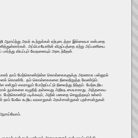
பற்றி ஆராய்ந்து அவர் கூற்றுக்கள் ஏற்புடைத்தா இல்லையா என்பதை
ணித்துள்ளார்கள். அப்பொ¢யாரின் விருப்பத்தை ஏற்று அப்பணியை
் பார்த்து வியப்பும் வேதனையும் அடைந்தேன்.
்சியாளர் தாம் மேற்கொண்டுள்ள கொள்கைகளுக்கு அரணாக பன்னூல்
இவைகளைக் கொண்டே தம் கொள்கைகளை நிலைநிறுத்த வேண்டும்.
்றும் எவராலும் போற்றப்பட்டு நிலைத்து நிற்கும். மேற்கூறிய
ெயரால் நூல்களை எழுதித் தள்ளவது அறிவுடமையாகாது. அத்தகைய
ும். மேற்கொண்டு படிக்கவும், அதில் மனதை செலுத்தவும் உள்ளம்
நாம் மேலே கூறிய வரலாறுகள் அகச்சான்றுகள் புறச்சான்றுகள்
 ஆராய்வோம்.
ட்ட ஒருவர் தன் உயர் பண்பால் அவைகளைத் தன் வயப்படுத்தி