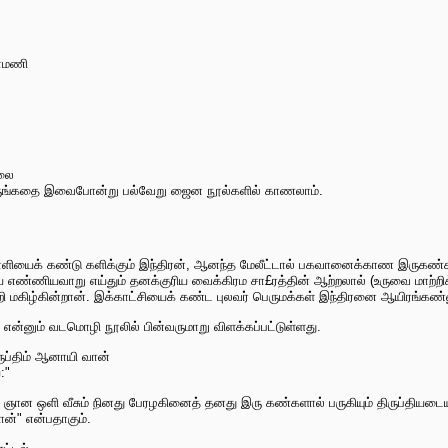
ாமணி
ணலை
ெருங்கதை இவைபோன்று பல்வேறு ஜைன நூல்களில் காணலாம்.
யைக் கண்டு களிக்கும் இந்திரன், ஆனந்த மேலீட்டால் பகவானைக்காண இருகண
்ணியவாறு எய்தும் தனக்குரிய வைக்கிரம சா£ரத்தின் ஆற்றலால் (உருவை மாற்றிக
மகிழ்கின்றான். இக்காட்சியைக் கண்ட புலவர் பெருமக்கள் இந்திரனை ஆயிரங்கண்ண
 என்னும் வடமொழி நூலில் பின்வருமாறு விளக்கப்பட்டுள்ளது.
ருப்திம் ஆனாயி வான்
:"
 ஞான ஒளி வீசும் நினது பேரழகினைத் தனது இரு கண்களால் பருகியும் திருப்தியடை
ன்" என்பதாகும்.