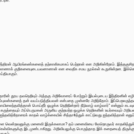
்டில்.
இந்திரன் ஆயிரங்கண்களைத் தற்காலிகமாகப் பெற்றான் என அறிகின்றோம். இத்தகுசி
ல்லொணாக் குறிகளையுடையவனானான் என வைதீக சமய நூல்கள் கூறுகின்றன. இக்கொள
்தியாகும்.
்தோரின் தூய தவநெறியும் அத்தகு அறிவோரைப் போற்றும் இயல்புடைய இந்திரனின் எழி
ுலன்களைத் தன் வயப்படுத்தியவன் என்பதை முன்னரே அறிந்தோம். இப்பெறலருந்தவத
ந்தவித்தான் பொய்தீர் ஒழுக்க நெறிநின்றார் நீடுவாழ் வாழ்வார்" என்னும் கடவுள்
ருத்தையும் அப்பெருமகன் அருளிய குற்றமற்ற ஒழுக்க நெறிகளின் உயர்வையும் அறியவ
தவித்தோரைக் காதல் வாழ்க்கையில் சித்தா¢த்துக் காட்டுவது ஐந்தவித்தான் எனும
்களை வென்றவனுக்கு மனைவி இருக்கலாமா? தம் மனைவியை வேறொருவர் காதலித்துக
ேள்விகளுக்கு இடமுண்டாகிறது. அறிவியலுக்கு பொருந்தாத இக் கதையைத் திருக்குற
ாகும்.