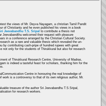
protest the views of Mr. Deyva Nayagam, a christian Tamil Pandit
our of Christianty and he even published his views in a book
Sri Jeevabandhu T.S. Sripal
to contribute a thesis not
lar Jeevabandthu welcomed their request with pleasure
rs in a conference arranged by the Christian Cultural Society.
esearch as a rare and valuable thesis which revealed the un-
 by contributing cash-pripe of hundred rupees with great
ce not only for the students of Thirukkural but also for research
tment of Thirukkural Research Centre, University of Madras,
gam is indeed a tasteful feast for schoilars, thanking him for the
es.
uralCommunication Centre in honouring the real knowledge of
of work is a controversy to that of its own religious author, Mr.
uable treasure of the author Sri Jeevabandhu T.S.Sripal,
ealisation for research workers.