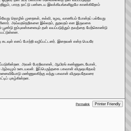
றிலும், பாரத நாட்டு பண்டைய இலக்கியங்களிலுமே காண்கிறோம்
 பல்வேறு தொழில் முறைகள், கல்வி, உழவு, வாணிபம் போன்றப் பல்வேறு
ருளினார். அவ்வறநெறிகளை இல்லறம், துறவறம் என இருவகை
றம் பூண்டு ஐம்புலன்களையும் தன் வயப்படுத்தும் தவத்தை மேற்கொண்டு
ப்பட்டுள்ளன.
கடவுள் எனப் போற்றி வழிப்பட்டனர். இறைவன் என்ற பெயரே
ாணப்படுகின்றன. அவன் பேரறிவாளன், ஆயிரங் கண்ணுடையோன்,
பும் ஆர்வமும் உடையவன். இப்பெருந்தகை பகவான் விருஷபதேவர்
தம் மனைவியோடு மண்ணுலகிற்கு வந்து பகவான் விருஷபதேவரை
டிப் புகழ்கின்றன.
Printer Friendly
Permalink