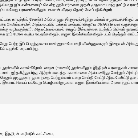
வ்வாறு ஐம்புலன்களையும் வென்ற தூயோர்களை முதன் முதலாக பாரத நாட்டு வரலாற்
ம் பல்வேறு புராணங்களிலும் பகவான் விருஷபதேவர் பேசப்படுகின்றார்.
ட்டாத காலத்தில் தோன்றி அப்பொழுது சீர்குலைந்திருந்து மக்கள் சமுதாயத்திற்குப்
ோடு அஹிம்சையின் அடிப்படையில் மக்கள் பண்பாட்டுக்குரிய அறநெறிகளை வகுத்த
ைக்கு வழிவகுத்தார். அதுமட்டுமல்லாமல் தாமும் இல்லறத்தை நடத்திப் பின்னர் துறவ
்றை நாம் மேலே கூறிய வேதங்களிலும், ஜைன இலக்கியங்களிலும் படம் பிடித்துக் காட்ட
டுபேறு பெற்ற இப் பெருந்தகைய மண்ணுலகமேயன்றி விண்ணுலகமும் இறைவன் அல்லது 
ல் வழங்கி வரலாயிற்று.
சமய நூல்களில் காண்கிறோம். ஜைன (சமணம்) நூல்களிலும் இந்திரன் வரலாறுகள் க
்டவன். ஐந்தவித்துயர்ந்த ஆற்றல் படைத்த மகான்களை அடிப்பணிந்து போற்றும் அன்
னமெனும் முழுதுணர் ஞானத்தை பெற்றுள்ளார் என்ற செய்தி கேட்டு ஆர்வமேலிட்டு 
. இக்காட்சியைப் பல்வேறு மொழிகளிலுமுள்ள ஜைன இலக்கியங்கள் அனைத்தும் பாராட்
ை இந்திரன் வழிபடுங் காட்சியை,