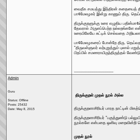
வைதீக சமயத்து இந்திரன் கதையைத் திர
பா¢மேலழகர் இன்று காணும் திரு. தெ
திருக்குறளுக்கு உரை எழுதிய பதின்மா
தேவரால் அருளப்பெற்ற நல்லறங்களே என்
உரையிலேயே சுட்டிக் செல்வதை அறியலாம
பா¢மேலழகரைப் போன்றே திரு. தெய்வநாய
"திருவள்ளுவர் வற்புறுத்தும் புலால்
பிறப்பில் சமணராயிருந்திருத்தல் வேண்ட
__________________
Admin
Guru
திருக்குறள் முதல் நூல் அல்ல
Status: Offline
Posts: 25432
திருக்குறளாசிரியர் பாரத நாட்டின் ம
Date:
May 8, 2015
திருக்குறளாசிரியர் "பகுத்துண்டு பல்
நூல்களே என்பதை ஒளிவு மறைவின்றி வெ
முதல் நூல்