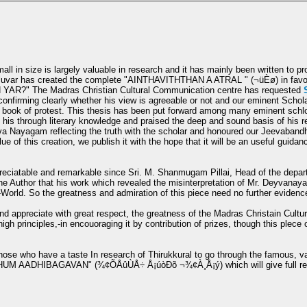
all in size is largely valuable in research and it has mainly been written to 
lluvar has created the complete "AINTHAVITHTHAN A ATRAL " (
¬üÈø
) in fav
AR?" The Madras Christian Cultural Communication centre has requested
onfirming clearly whether his view is agreeable or not and our eminent Scho
a book of protest. This thesis has been put forward among many eminent schloa
d his through literary knowledge and praised the deep and sound basis of his r
a Nayagam reflecting the truth with the scholar and honoured our Jeevabandhu
ue of this creation, we publish it with the hope that it will be an useful guidan
reciatable and remarkable since Sri. M. Shanmugam Pillai, Head of the depar
 the Author that his work which revealed the misinterpretation of Mr. Deyvanaya
World. So the greatness and admiration of this piece need no further evidenc
nd appreciate with great respect, the greatness of the Madras Christain Cult
 high principles,-in encouoraging it by contribution of prizes, though this plece 
se who have a taste In research of Thirukkural to go through the famous, val
THUM AADHIBAGAVAN"
(¾¢ÕÅûÙÅ÷ Å¡úòÐõ ¬¾¢À¸Å¡ý)
which will give full r