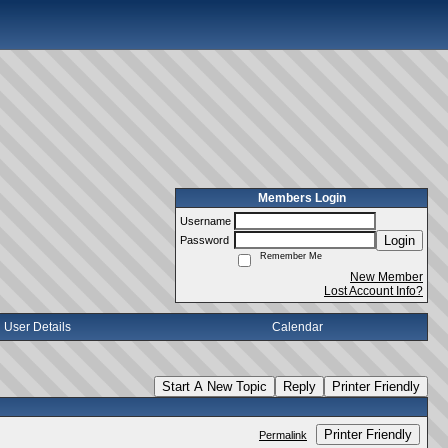
Members Login
Username
Login
Password
Remember Me
New Member
Lost Account Info?
User Details
Calendar
Start A New Topic
Reply
Printer Friendly
Printer Friendly
Permalink