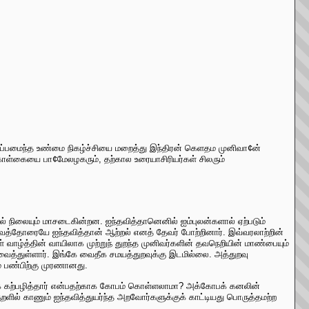
றப்பமைந்த உண்மை நிகழ்ச்சியை மறைத்து இந்திரன் கெளதம முனிவா¢ன்
்கையை பா¢மேலழகரும், தற்கால உரையாசிரியர்கள் சிலரும்
ல் நிலையும் மாசடைகின்றன. ஐந்தவித்தானெனில் ஐம்புலன்களால் ஏற்படும்
்தோரையே ஐந்தவித்தான் ஆற்றல் எனத் தேவர் போற்றினார். இவ்வரலாற்றின்
 வாழ்த்தின் வாயிலாக முற்றுந் துறந்த முனிவர்களின் தவநெறியின் மாண்பையும்
ைத்துள்ளார். இங்கே வைதீக சமயத்துறவுக்கு இடமில்லை. அத்துறவு
் பண்பிற்கு முரணானது.
் கற்பழித்தார் என்பதற்காக கோபம் கொள்ளலாமா? அக்கோபக் கனலின்
ளில் காணும் ஐந்தவித்துயர்ந்த அறவோர்களுக்குக் காட்டியது பொருத்தமற்ற