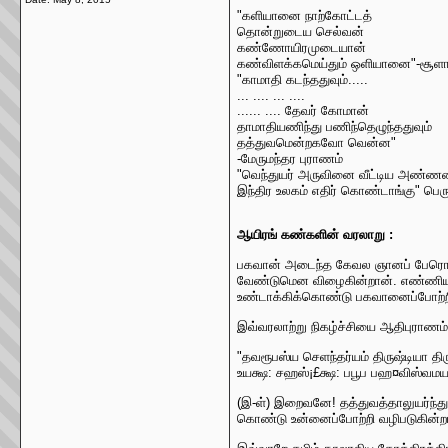
"களியானை நாற்கோட்டத்
தொன்றுடைய செல்வன்
கண்ணோயிரமுடையான்
கண்விளக்கமெய்தும் ஒளியானை"-சூள
"காமாதி கடந்ததுவும்.....
... .... ... ....
...... .... தேவர் கோமான்
தாமாதியணிந்து பணிந்தெழுந்ததுவும்
தத்துவமென்றகவோ வென்ன"
-மேருமந்தர புராணம்
"வெந்துயர் அருவினை வீட்டிய அண்
இந்திர உலகம் எதிர் கொண்டாங்கு" ப
ஆயிரங் கண்களின் வரலாறு :
பகவான் அடைந்த கேவல ஞானப் பேரொளி
வேண்டுமென விழைகின்றான். எண்ணிய எண
உண்டாக்கிக்கொண்டு பகவானைப்போற்றி 
இவ்வரலாற்று நிகழ்ச்சியை ஆதிபுராணம்
"தவரூபஸ்ய செளந்தர்யம் திருஷ்டியா தி
உயக்ஷ: சஹஸ்¡£க்ஷ: பபூப பஹ¤விஸ்வமய
(இ-ள்) இறைவனே! தத்துவத்தாலுயர்ந்து
கொண்டு உன்னைப்போற்றி வழிபடுகின்றா