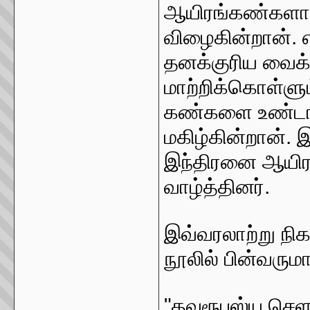
ஆயிரங்கண்களா
விழைகின்றான்.
தனக்குரிய வைக்
மாற்றிக்கொள்ளும
கண்களை உண்டா
மகிழ்கின்றான். 
இந்திரனை ஆயிர
வாழ்த்தினர்.
இவ்வரலாற்று நி
நூலில் பின்வருமா
"தவரூபஸ்ய செளந்