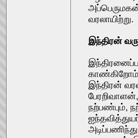
அப்பெருமகன
வரலாயிற்று.
இந்திரன் வ
இந்திரனைப்ப
காண்கிறோம்
இந்திரன் வ
பேரறிவாளன்
நற்பண்பும்,
ஐந்தவித்துய
அடிப்பணிந்து