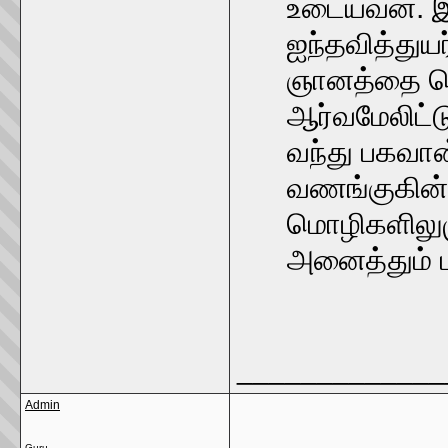
உடையவன். இ
ஐந்தவித்துய
ஞானத்தை பெற
ஆர்வமேலிட்
வந்து பகவா
வணங்குகின்ற
மொழிகளிலு
அனைத்தும் பா
_____________
Admin
Guru