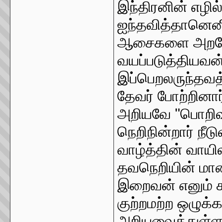
இந்திரனின் எழில
ஐந்தவித்தானெனில
ஆசைகளை அறவே அ
வயப்படுத்தியவன
இப்பெறலருந்தவத
தேவர் போற்றினா
அறியவே "பொறிவா
நெறிநின்றார் நீட
வாழ்த்தின் வாயி
தவநெறியின் மாண
இறைவன் எனும் க
குற்றமற்ற ஒழுக்
அறியவைத்துள்ளா