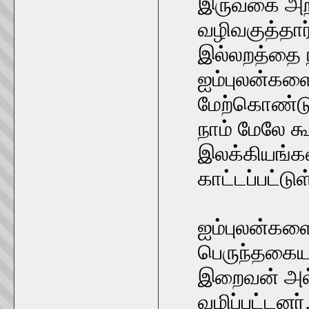
இருவகை அறங்
வழிவகுத்தார
இல்லறத்தை ந
ஐம்புலன்களை
மேற்கொண்டு 
நாம் மேலே க
இலக்கியங்களி
காட்டப்பட்டு
ஐம்புலன்களைய
பெருந்தகை
இறைவன் அல்
வழிப்பட்டனர