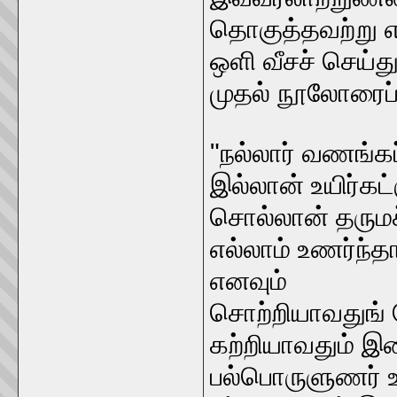
தொகுத்தவற்று எ
ஒளி வீசச் செய்த
முதல் நூலோரைப் 
"நல்லார் வணங்கப்
இல்லான் உயிர்கட்
சொல்லான் தரும
எல்லாம் உணர்ந
எனவும்
சொற்றியாவதுங் 
கற்றியாவதும் இ
பல்பொருளுணர்