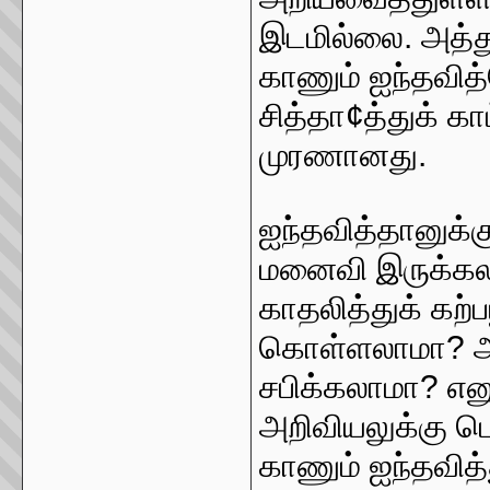
இடமில்லை. அத்
காணும் ஐந்தவித
சித்தா¢த்துக் கா
முரணானது.
ஐந்தவித்தானுக்
மனைவி இருக்க
காதலித்துக் கற்
கொள்ளலாமா? அக
சபிக்கலாமா? என
அறிவியலுக்கு ப
காணும் ஐந்தவித்