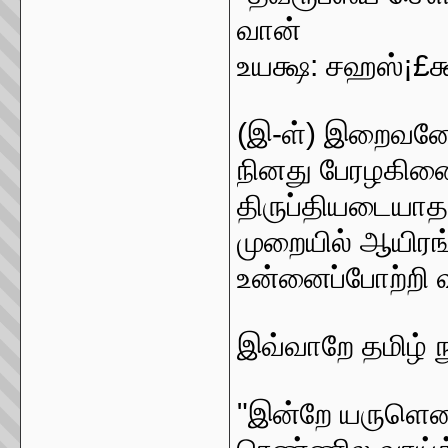
வான்
உயக்ஷ: சஹஸ்¡£க
(இ-ள்) இறைவனே!
நினது பேரழகினை
திருப்தியடையாத 
முறையில் ஆயிர
உன்னைப்போற்றி வ
இவ்வாறே தமிழ் ந
"இன்றே யருளென