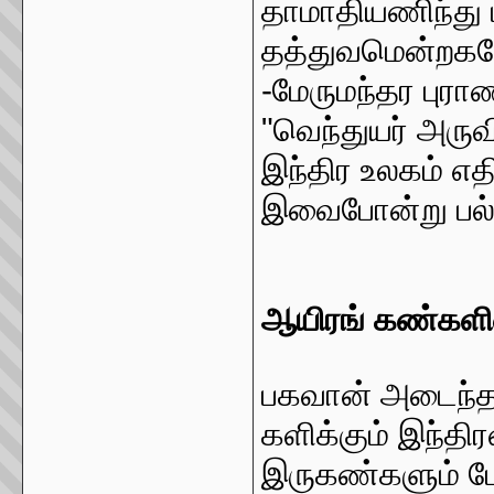
தாமாதியணிந்து 
தத்துவமென்றக
-மேருமந்தர புரா
"வெந்துயர் அர
இந்திர உலகம் எ
இவைபோன்று பல்
ஆயிரங் கண்களின
பகவான் அடைந்
களிக்கும் இந்த
இருகண்களும் 