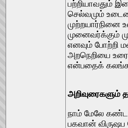
பற்றியாவதும் இ
செல்வமும் உடை
முற்றயார்நினை 
முனைவர்க்கும்
எனவும் போற்றி ம
அறநெறியை உரைத
என்பதைக் கலங்கர
அறிவுரைகளும் 
நாம் மேலே கண்ட
பகவான் விருஷப 