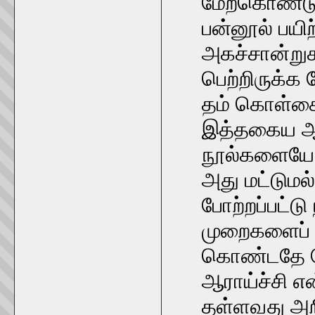
மேற்கொண்ட
பன்னூல் பயிற
அகச்சான்று
பெற்றிருக்
தம் கொள்கை
இத்தகைய ஆர
நூல்களையே அ
அது மட்டுமல
போற்றப்பட்டு 
முறைகளைப் ப
கொண்டதே கோ
ஆராய்ச்சி எ
தள்ளவது அற