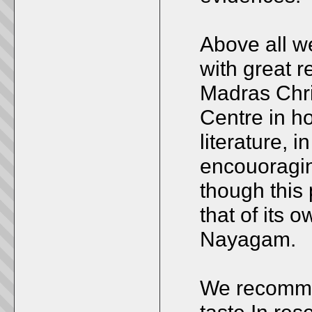
Above all w
with great r
Madras Chri
Centre in h
literature, i
encouoraging
though this 
that of its 
Nayagam.
We recomme