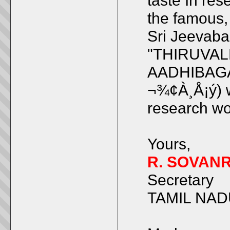
taste In res
the famous, 
Sri Jeevaba
"THIRUVA
AADHIBAG
¬¾¢À¸Å¡ý)
w
research wo
Yours,
R. SOVAN
Secretary
TAMIL NAD