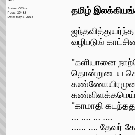
தமிழ் இலக்கியங்
Status: Offline
Posts: 25432
Date:
May 8, 2015
ஐந்தவித்துயர்ந
வழிபடுங் காட்சி
"களியானை நாற்
தொன்றுடைய செ
கண்ணோயிரமுட
கண்விளக்கமெய
"காமாதி கடந்ததுவ
... .... ... ....
...... .... தேவர்