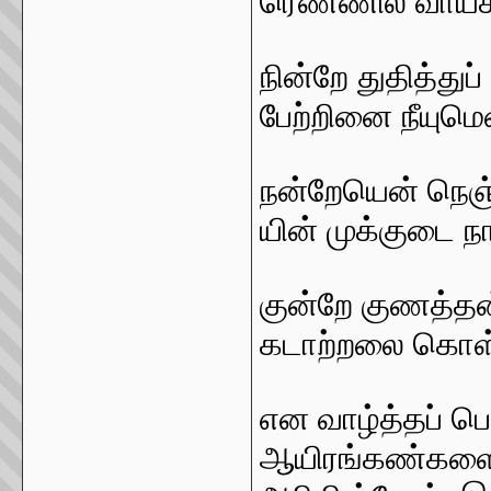
ரெண்ணில வாய்
நின்றே துதித்துப
பேற்றினை நீயும
நன்றேயென் நெஞ
யின் முக்குடை 
குன்றே குணத்தன்
கடாற்றலை கொள
என வாழ்த்தப் பெ
ஆயிரங்கண்களைத