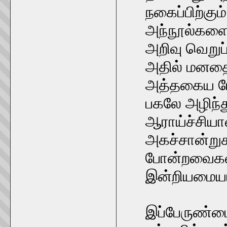
நகைப்பிற்கும்,
அந்நூல்களை
அறிவு வெறுப
அதில் மனதை 
அத்தகைய போ
பகலே அழிந்த
ஆராய்ச்சியா
அகச்சான்றுக
போன்றவைகளை
இன்றியமையா
இப்பேருண்