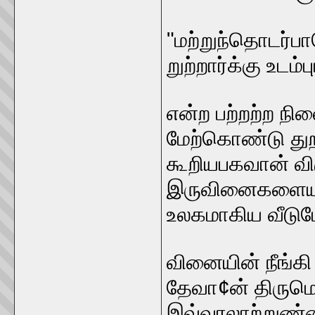
"மற்றுந்தொடர்ப
றுற்றார்க்கு உடம்
என்ற பற்றற்ற ந
மேற்கொண்டு துறவ
கூறியபகவான் வி
இருவினைகளையும்
உலகமாகிய வீடுப
வினையின் நீங்க
தேவா¢ன் திருமொ
இவ்வரலாற்றுண்