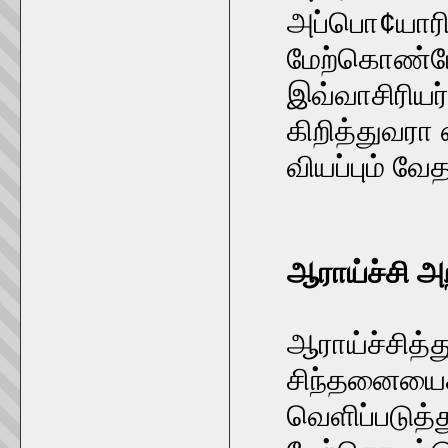
அப்பொ¢யாரின
மேற்கொண்டே
இவ்வாசிரியர
கிறித்துவரா எ
வியப்பும் வ
ஆராய்ச்சி அற
ஆராய்ச்சித்
சிந்தனையைக
வெளிப்படுத்த