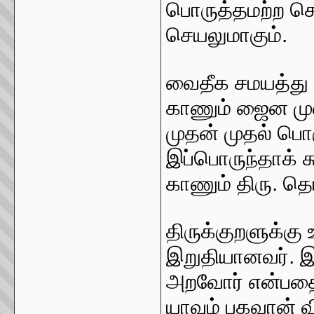
பொருத்தமற்ற செ
செயலுமாகும்.
வைதீக சமயத்து 
காணும் ஜைன மு
முதன் முதல் பொர
இப்பொருந்தாக் க
காணும் திரு. த
திருக்குறளுக்கு
இறுதியானவர். இ
அறவோர் என்பதைய
யாவும் பகவான் 