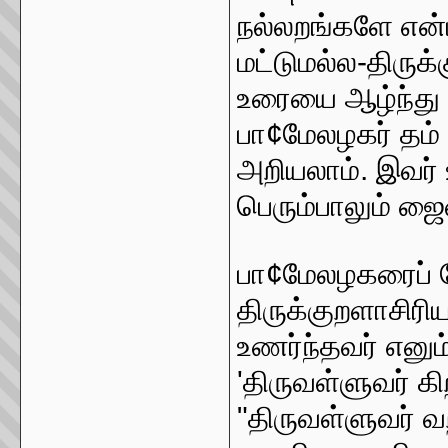
நல்லறங்களே என்
மட்டுமல்ல-திருக
உரையை ஆழ்ந்து
பா¢மேலழகர் தம்
அறியலாம். இவர் 
பெரும்பாலும் ஜ
பா¢மேலழகரைப் ப
திருக்குறளாசி
உணர்ந்தவர் எனு
'திருவள்ளுவர் கி
"திருவள்ளுவர் வற