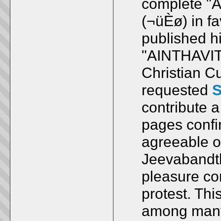
complete "
(
¬üÈø
) in f
published h
"AINTHAVI
Christian C
requested
S
contribute a
pages confir
agreeable o
Jeevabandth
pleasure con
protest. Thi
among many