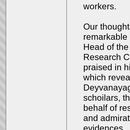
workers.
Our thought
remarkable 
Head of the
Research Ce
praised in h
which reveal
Deyvanayaga
schoilars, 
behalf of r
and admirati
evidences.