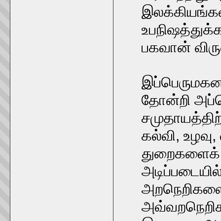
இலக்கியங்க
உபநிஷத்துக்
பகவான் விரு
இப்பெருமகனா
தோன்றி அப்ப
சமுதாயத்திற
கல்வி, உழவு
துறைகளைக் 
அடிப்படையில்
அறநெறிகளை 
அவ்வறநெறிக