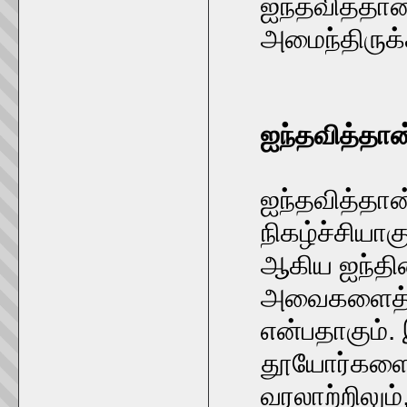
ஐந்தவித்தான
அமைந்திருக
ஐந்தவித்தான
ஐந்தவித்தான
நிகழ்ச்சியாக
ஆகிய ஐந்தின
அவைகளைத் த
என்பதாகும்.
தூயோர்களை 
வரலாற்றிலும