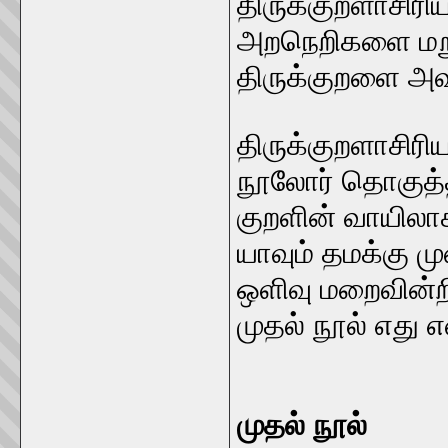
திருக்குறளாசிரி
அறநெறிகளை மறும
திருக்குறளை அவ
திருக்குறளாசிரிய
நூலோர் தொகுத்த
குறளின் வாயில
யாவும் தமக்கு 
ஒளிவு மறைவின்றி
முதல் நூல் எது
முதல் நூல்