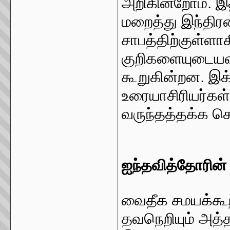
அறிகின்றோம். இ
மறைத்து இந்தி
சாபத்திற்குள்
குறிகளையுடைய
கூறுகின்றன. இ
உரையாசிரியர்கள்
வருந்தத்தக்க செ
ஐந்தவித்தோரின்
வைதீக சமயக்கூற்
தவநெறியும் அத்