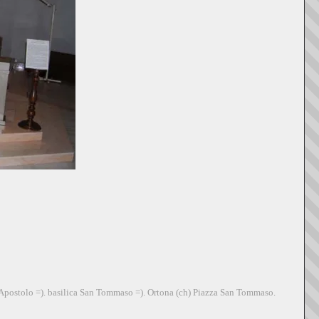
 Apostolo =). basilica San Tommaso =). Ortona (ch) Piazza San Tommaso.