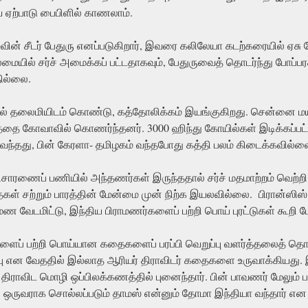
ய ஏற்பாடு பைபிளில் காணலாம்.
வின் சீடர் பேதுரு எனப்படுகிறார், இவரை கலிலேயா கடற்கரையில் ஏசு ச
லைமையில் சர்ச் அமைக்கப் பட்டதாகவும், பேதுருவைத் தொடர்ந்து போ
தில்லை.
ல் தலைமியிடம் கொண்டு, கத்தோலிக்கம் இயங்குகிறது. சென்னை மயிலாப
கத்தை கோவாவில் கொணர்ந்தனர். 3000 ஹிந்து கோயில்கள் இடிக்கப்பட்ட
 வந்தது, பின் கேரளா- தமிழகம் வந்தபோது கத்தி பலம் கிடைக்கவில்ல
 விசாரணைப் பணியில் அந்தணர்கள் இருந்ததால் சர்ச் மதமாற்றம் வெற்
ைகள் சற்றும் பாரத்தின் மேன்மை முன் நிற்க இயலவில்லை. பிரான்ஸிஸ
மண வேடமிட்டு, இந்திய பிராமணர்களைப் பற்றி பொய் புரட்டுகள் கூறி போ
களைப் பற்றி பொய்யான கதைகளைப் பரப்பி வெறுப்பு வளர்த்தலைத் த
ப்பு என வேததில் இல்லாத ஆரியர் திராவிடர் கதைகளை உருவாக்கியது. இங
திராவிட மொழி ஒப்பிலக்கணத்தில் புனைந்தார். பின் பாவணர் மேலும
் ஒருவராக சொல்லப்படும் தாமஸ் என்னும் தோமா இந்தியா வந்தார் என 