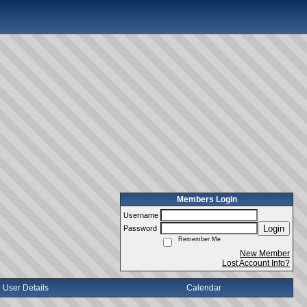
Members Login
Username
Login
Password
Remember Me
New Member
Lost Account Info?
User Details
Calendar