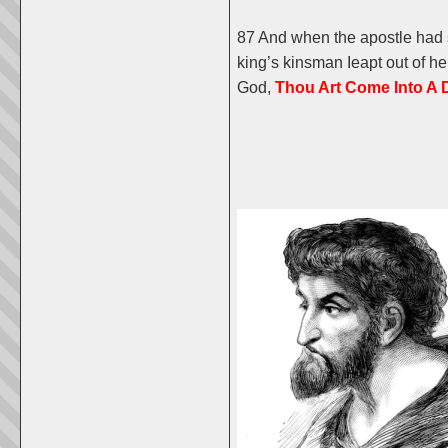
87 And when the apostle had sa
king’s kinsman Ieapt out of he
God,
Thou Art Come Into A D