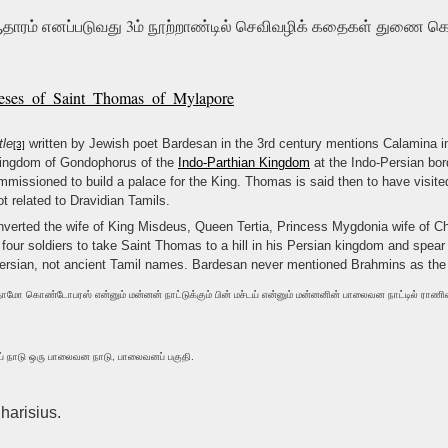
தாரம் எனப்படுவது 3ம் நூற்றாண்டில் செவிவழிக் கதைகள் துணை க
ioceses_of_Saint_Thomas_of_Mylapore
tle
written by Jewish poet Bardesan in the 3rd century mentions Calamina 
[3]
) kingdom of Gondophorus of the
Indo-Parthian Kingdom
at the Indo-Persian bord
issioned to build a palace for the King. Thomas is said then to have visit
 related to Dravidian Tamils.
verted the wife of King Misdeus, Queen Tertia, Princess Mygdonia wife of 
 four soldiers to take Saint Thomas to a hill in his Persian kingdom and s
Persian, not ancient Tamil names. Bardesan never mentioned Brahmins as the 
தோமோ கொண்டோபரஸ் என்னும் மன்னன் நாட்டுக்கும் பின் மச்டய் என்னும் மன்னனின் பாலைவன நாட்டில் ர
டய் நாடு ஒரு பாலைவன நாடு, பாலைவனப் பகுதி.
harisius.