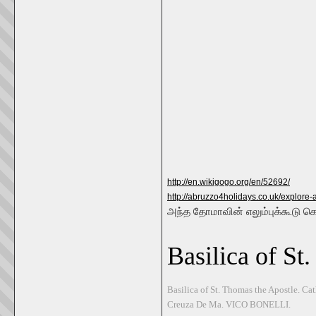
http://en.wikigogo.org/en/52692/
http://abruzzo4holidays.co.uk/explore-a
அந்த தோமாவின் எலும்புக்கூடு க
Basilica of St
Basilica of St. Thomas the Apostle. Ca
Creuza De Ma. VICO BONELLI.