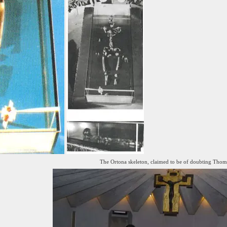
The Ortona skeleton, claimed to be of doubting Thom