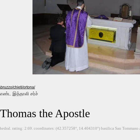
bruzzo/chieti/ortona/
ொண்ட இத்தாலி சர்ச்
. Thomas the Apostle
thedral. rating: 2.69. coordinates: (42.357258°, 14.404310°) basilica San Tommaso