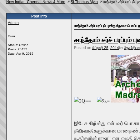
New Indian-Chennai News & More
->
St.Thomas Myth
->
சாந்தோம் சர்ச் பரப்பும்
Post Info
Admin
சாந்தோம் சர்ச் பரப்பும் புனித தோமா பொய் ப
Guru
சாந்தோம் சர்ச் பரப்பும்
Status: Offline
Posted on
பிப்ரவரி 25, 2014
by
தேவப்ரியா
Posts: 25432
Date:
Apr 9, 2015
இயேசு கிறிஸ்து என்பவர் பொ.கா.
தீவீரவாதிகளுக்கான மரணதண்டனை
யூதர்களின் ராஜா” என எழுதி தொ