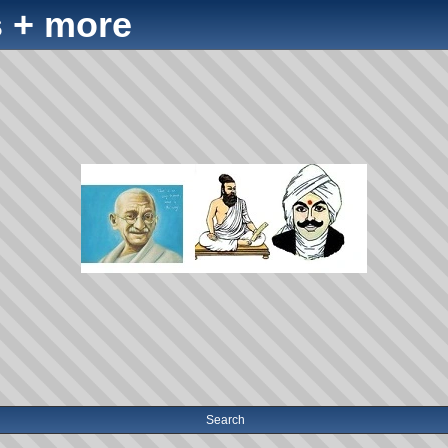
 + more
Search