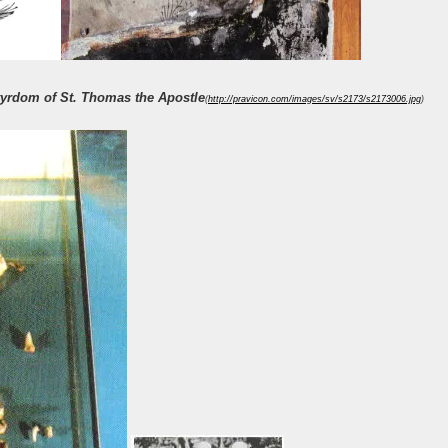
. Thomas the Apostle
(
http://pravicon.com/images/sv/s2173/s2173006.jpg
)