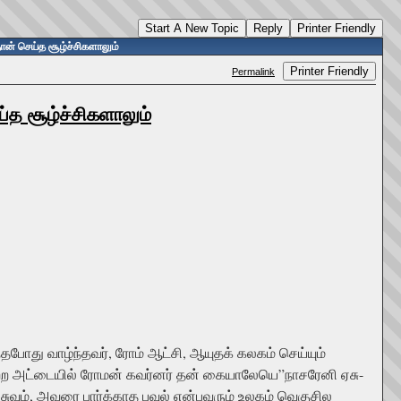
Start A New Topic
Reply
Printer Friendly
தான் செய்த சூழ்ச்சிகளாலும்
Printer Friendly
Permalink
ய்த சூழ்ச்சிகளாலும்
்தபோது வாழ்ந்தவர், ரோம் ஆட்சி, ஆயுதக் கலகம் செய்யும்
ற்ற அட்டையில் ரோமன் கவர்னர் தன் கையாலேயெ”நாசரேனி ஏசு-
ுவும், அவரை பார்க்காத பவுல் என்பவரும் உலகம் வெகுசில