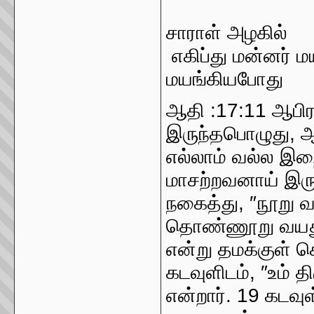
75
சாராள் அழகி
எகிப்து மன்னர
மயங்கியபோது
ஆதி :17:11 ஆப
இருந்தபொழுது, ஆ
எல்லாம் வல்ல இறை
மாசற்றவனாய் இரு
நகைத்து, ″நூறு வ
தொண்ணூறு வயது 
என்று தமக்குள் 
கடவுளிடம், ″உம் 
என்றார். 19 கடவு