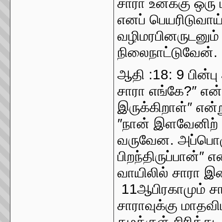
சாரா உனக்கு ஒரு 
எனப் பெயரிடுவாய
வழிமரபினருடனும்
நிலைநாட்டுவேன்.
ஆதி :18: 9 பின்
சாரா எங்கே?″ என்
இருக்கிறாள்″ என்
″நான் இளவேனிற் க
வருவேன. அப்பொழு
பிறந்திருப்பான்″ எ
வாயிலில் சாரா இத
11ஆபிரகாமும் சார
சாராவுக்கு மாதவி
தமக்குள் சிரித்