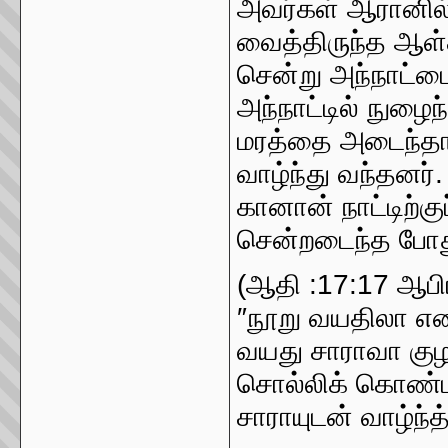
அவர்கள் ஆரானில் 
வைத்திருந்த ஆள்கள
சென்று அந்நாட்ட
அந்நாட்டில் நுழை
மரத்தை அடைந்தார
வாழ்ந்து வந்தனர்
கானான் நாட்டிற்குப
சென்றடைந்த போது
(ஆதி :17:17 ஆபி
″நூறு வயதிலா என
வயது சாராவா குழ
சொல்லிக் கொண்டா
சாராயுடன் வாழ்ந்த