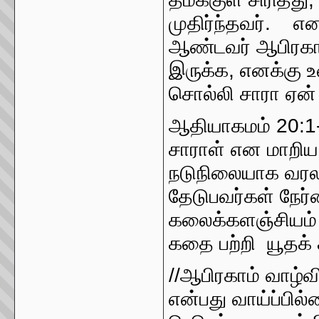
முதிர்ந்தவர். எ
ஆண்டவர் ஆபிரகாம
இருக்க, எனக்கு உ
சொல்லி சாரா ஏன் இ
ஆதியாகமம் 20:1-
சாராள் என மாறிய
நடுநிலையாக வர
தேடுபவர்கள் நேர
கலைக்களஞ்சியம் 
கதை பற்றி யூதக
//ஆபிரகாம் வாழ
என்பது வாய்ப்பி