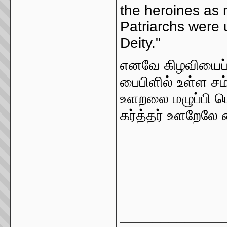
the heroines as 
Patriarchs were 
Deity."
எனவே கிழவியைப் 
பைபிளில் உள்ள ச
உளறலை மழுப்பி 
கர்த்தர் உளறேலே 
_____________