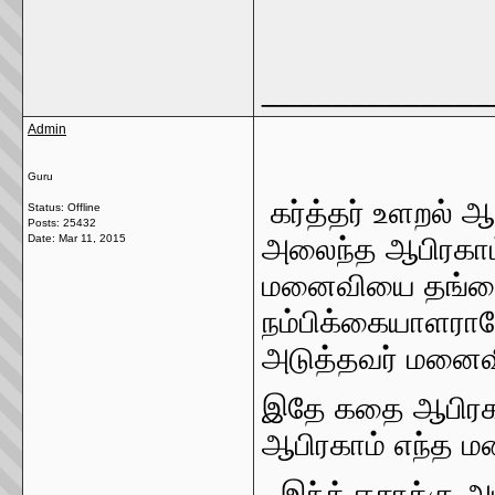
_____________
Admin
Guru
கர்த்தர் உளறல் ஆ
Status: Offline
Posts: 25432
Date:
Mar 11, 2015
அலைந்த ஆபிரகாம்
மனைவியை தங்கை எ
நம்பிக்கையாளரான
அடுத்தவர் மனைவ
இதே கதை ஆபிரகாம
ஆபிரகாம் எந்த 
- இந்த் ஈசாக்கு