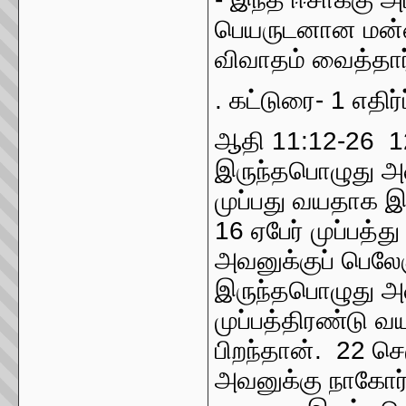
பெயருடனான மன்னன
விவாதம் வைத்தார்
. கட்டுரை- 1 எதிர
ஆதி 11:12-26 12
இருந்தபொழுது அவ
முப்பது வயதாக இர
16 ஏபேர் முப்பத்
அவனுக்குப் பெலே
இருந்தபொழுது அவ
முப்பத்திரண்டு 
பிறந்தான். 22 ச
அவனுக்கு நாகோர்