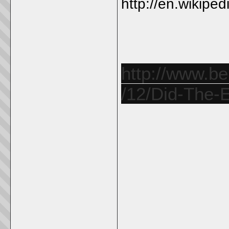
http://en.wikipedi
http://www.be
/12/Did-The-