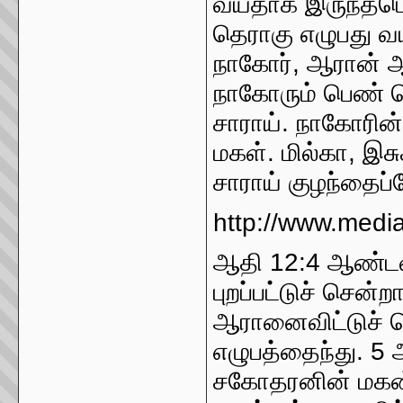
வயதாக இருந்தபொழ
தெராகு எழுபது வ
நாகோர், ஆரான் ஆ
நாகோரும் பெண் 
சாராய். நாகோரின
மகள். மில்கா, இ
சாராய் குழந்தைப்
http://www.med
ஆதி 12:4 ஆண்டவர
புறப்பட்டுச் சென்
ஆரானைவிட்டுச் 
எழுபத்தைந்து. 5 
சகோதரனின் மகன்