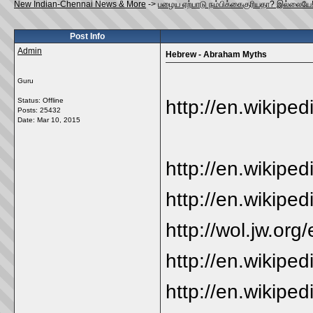
New Indian-Chennai News & More
->
பழைய ஏற்பாடு நம்பிக்கைகுரியதா? இல்லையே
Post Info
Admin
Hebrew - Abraham Myths
Guru
Status: Offline
http://en.wikiped
Posts: 25432
Date:
Mar 10, 2015
http://en.wikiped
http://en.wikiped
http://wol.jw.org
http://en.wikipe
http://en.wikiped