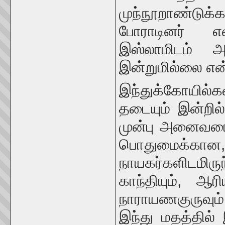
முந்நூறாண்டுக
போராடினர் எ
இஸ்லாமிடம் அ
இன்றுமில்லை என
இந்துக்கோயில்க
தடையும் இன்றில
முன்பு அனைவரைய
பொதுமைக்க
நாயகர்களிடமி
காந்தியும், ஆ
நாராயணகுருவு
இந்து மதத்தில் 