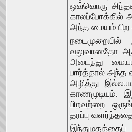
ஒவ்வொரு சிந்த
காலப்போக்கில் 
அந்த மையம் பி
நடைமுறையில் 
வலுவானதோ அது 
அடைந்து மைய
பார்த்தால் அந்த 
அழித்து இல்லா
காணமுடியும். இ
பிறவற்றை ஒரு
தரப்பு வளர்ந்த
இந்துமதத்தைப