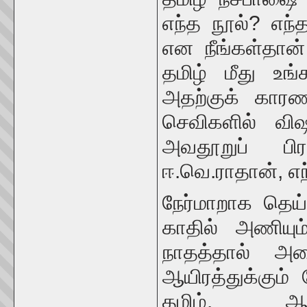
எந்த நூல்? எ
என நீங்கள்தான்
தமிழ் மீது உங
அதற்குக் காரண
செவிகளில் விஷ
அவதூறுப் பிரச
ஈ.வெ.ராதான், எந
நேர்மாறாக தெய
காதில் அணியும
நாதத்தால் அமை
ஆயிரத்துக்கும்
தமிழ். ஆயி