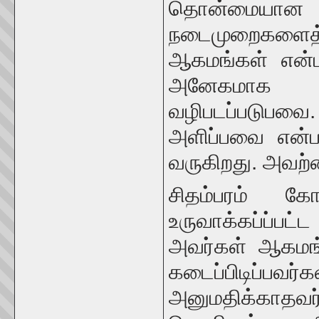
தொன்மையான 
நடைமுறைகளைத்
ஆகமங்கள் என்ப
அனேகமாக அ
வழிபடப்படுபவை
அளிப்பவை என்பத
வருகிறது. அவற்
சிதம்பரம் க
உருவாக்கப்ப்பட்
அவர்கள் ஆகமங
கடைப்பிடிப்ப
அனுமதிக்காதவ