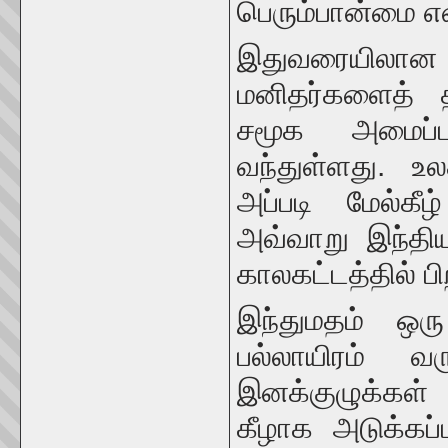
பெரும்பான்மை 
இதுவரையிலான ம
மனிதர்களைத் த
சமூக அமைப்ப
வந்துள்ளது. உ
அப்படி மேல்கீ
அவ்வாறு இந்திய
காலகட்டத்தில் பி
இந்துமதம் ஒரு
பல்லாயிரம் வ
இனக்குழுக்கள்
கீழாக அடுக்கப