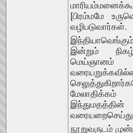
மாரியம்மனைக்கூ
[பிரம்மமே உரு
வழிபடுவார்கள்.
இந்தியாவெங்கு
இன்றும் நிகழ
மெய்ஞானம்
வரையறுக்கவில
செலுத்துகிறா
மேலாதிக்கம்
இந்துமதத்தின
வரையறைசெய்துக
நூறுவருடம் முன