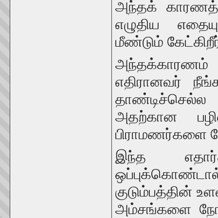
அந்தக் காரணத
எழுதிய எதையும
மீண்டும் கேட்கிற
அந்தக்காரணம
எதிரானவர் நீங
தாண்டிச்செல்
அதற்கான பழி
பிராமணர்களை தேட
இந்த எதார்
ஒப்புக்கொண்டால
குடும்பத்தின் 
அம்சங்களை நோக்