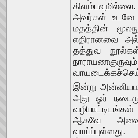
கிளம்பவுமில்லை.
அவர்கள் உடனே ஓ
மதத்தின் மூலந
எதிரானவை அல்
தத்துவ நூல்கள்
நாராயணகுருவும் 
வாயடைக்கச்செய்
இன்று அன்னியம
அது ஓர் நடைம
வழிபாட்டிடங்க
ஆகவே அவை ச
வாய்ப்புள்ளத