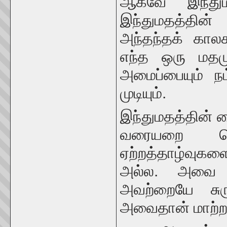
ஆகவே இந்துமத
இந்துமதத்தின
அந்தந்தக் காலக
எந்த ஒரு மதமு
அமைப்பையும் நம
முடியும்.
இந்துமதத்தின்
வரையறை செய
ஏற்றத்தாழ்வு
அல்ல. அவை மு
அவற்றையே சுர
அவைதான் மாற்ற