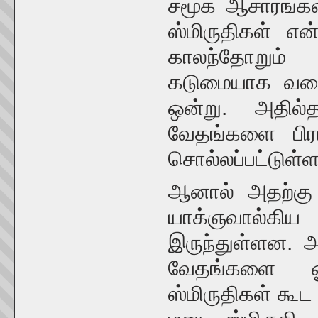
சமூக ஆசாரங்கள
ஸ்மிருதிகள் எ
காலந்தோறும்
கடுமையாக வரைய
ஒன்று. அதில்த
வேதங்களை பிர
சொல்லப்பட்டுள்ள
ஆனால் அதற்கு ம
யாக்ஞவால்கி
இருந்துள்ளன. அ
வேதங்களை ஓத
ஸ்மிருதிகள் கூட