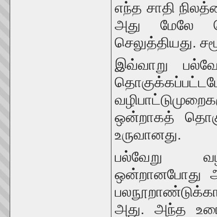
எந்த சாதி நிலத
அது மேலே செ
செலுத்தியது. ச
இவ்வாறு பல்வ
தொகுக்கப்பட
வழிபாட்டுமுறை
ஒன்றாகத் தொகு
உருவானது.
பல்வேறு வழி
ஒன்றானபோது அவற
பலநூறாண்டுக்கா
அது. அந்த உரை