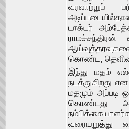
வரலாற்றுப் ப
அடிப்படையில்தா
டாக்டர் அம்பேத்
ராமச்சந்திரன்
ஆய்வுத்தரவுகள
கொண்ட, தெளிவாக
இந்து மதம் எல
நடத்துகிறது என
மதமும் அப்படி 
கொண்டது அல
நம்பிக்கையாளர
வரையறுத்து வ