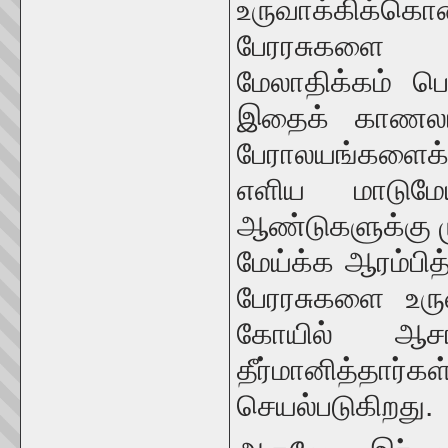
உருவாக்கிக்க
பேரரசுகளை உர
மேலாதிக்கம் பெ
இதைக் காணலாம
பேராலயங்களைக் 
எளிய மாடுமேய
ஆண்டுகளுக்கு ம
மேய்க்க ஆரம்பித
பேரரசுகளை உரு
கோயில் ஆசா
தீர்மானித்தார
செயல்படுகிறது.