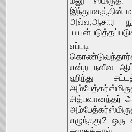
மனு ஸ்மிருதி
இந்துமதத்தின்
அல்ல,ஆசார நூ
பயன்படுத்தப்படு
எப்படி மன
கொண்டுவந்தார்
என்ற நவீன ஆட்ச
ஹிந்து சட்
அம்பேத்கர்ஸ்
சித்பவானந்தர் அ
அம்பேத்கர்ஸ்
எழுந்தது? ஒரு 
சமூகத்தால்