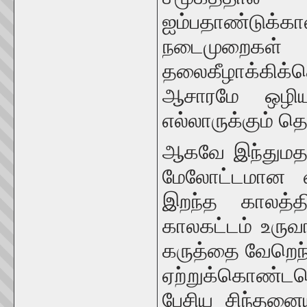
ஐம்பதாண்டுக்கா
நடைமுறைக
தலைகீழாக்கிக
ஆசாரமே ஒழிய
எல்லாருக்கும் தெர
ஆகவே இந்துமத
மேலோட்டமான வ
இறந்த காலத்த
காலகட்டம் உரு
கருத்தை வேறெந்
ஏற்றுக்கொண்ட
பேசிய சிந்தனைய