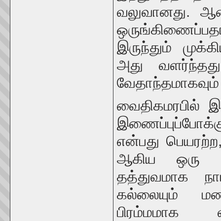
வலுவானது. ஆன
ஒருங்கிணைப்ப
இருந்தும் முக
அது வளர்ந்தது
வேதாந்தமாகவும் 
வைதிகமரபில் இர
இணைப்புப்போக்
என்பது பெயரற்ற,
ஆகிய ஒரு தத
தத்துவமாக நாம
கல்லையும் மண
பிரம்மமாக வ