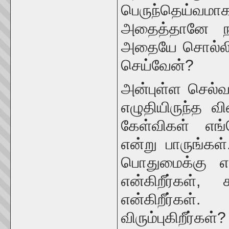
பெருந்தெய்
அதைத்தானே நா
அதையே சொல்லித்
செய்வேன்?
அன்புள்ள செல்வ
எழுதியிருந்த வி
கேள்விகள் எங
என்று பாருங்கள்
பொதுமைக்கு எத
என்கிறீர்கள், 
என்கிறீர்க
விரும்புகிறீர