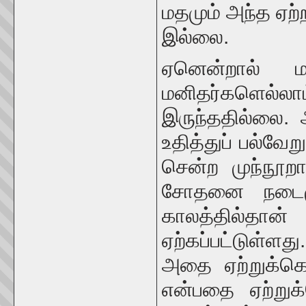
மதமும் அந்த ஏற்
இல்லை.
ஏனென்றால் மா
மனிதர்களெல்லா
இருந்ததில்லை.
உதித்துப் பல்வே
சென்ற முந்நூறா
சோதனை நடைமுற
காலத்தில்தா
ஏற்கப்பட்டுள்ள
அதை ஏற்றுக்க
என்பதை ஏற்று