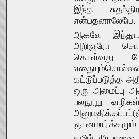
இந்த சுதந்த
என்பதனாலேயே.
ஆகவே இந்துமத
அறிஞரோ சொல்
கொள்வது மோ
எதையும்சொல்ல
கட்டுப்படுத்த 
ஒரு அமைப்பு அல
பலநூறு வழிகள
அனுமதிக்கப்
ஞானமார்க்கமும் 
தமிழ் நீசபாஷை