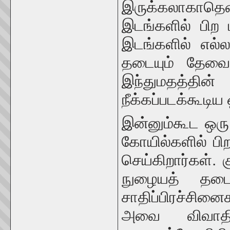
இருக்கலாகாத
இடங்களில் பிற 
இடங்களில் எல்லா
தடையும் தேவை
இந்துமதத்தி
நீக்கப்படக்கூடி
இன்னும்கூட ஒரு 
கோயில்களில் பி
செய்கிறார்கள். 
நுழையத் தட
சாதிப்பிரச்சின
அவை விவாதிக்