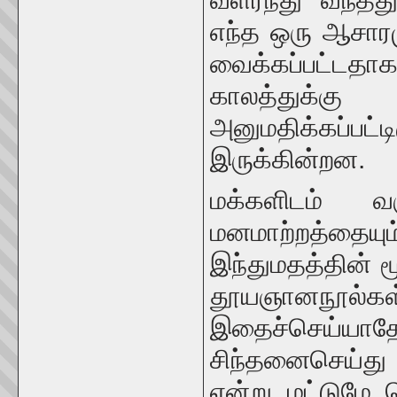
எந்த ஒரு ஆசாரமு
வைக்கப்பட்
காலத்துக்க
அனுமதிக்கப்பட்
இருக்கின்றன.
மக்களிடம் 
மனமாற்றத்தையு
இந்துமதத்தின் 
தூயஞானநூல்
இதைச்செய்யாத
சிந்தனைசெய்து
என்று மட்டுமே 