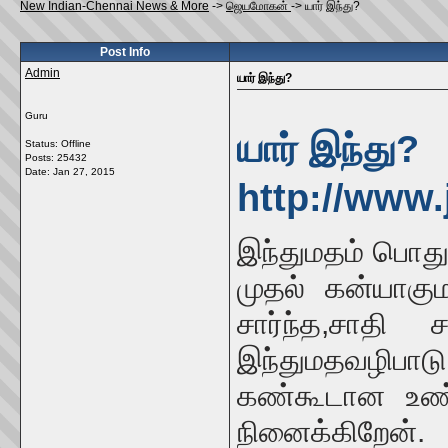
New Indian-Chennai News & More
->
ஜெயமோகன்
->
யார் இந்து?
Post Info
Admin
யார் இந்து?
Guru
யார் இந்து?
Status: Offline
Posts: 25432
Date:
Jan 27, 2015
http://www
இந்துமதம் பொதும
முதல் கன்யாகு
சார்ந்த,சாதி
இந்துமதவழிபா
கண்கூடான உண்
நினைக்கிறேன்