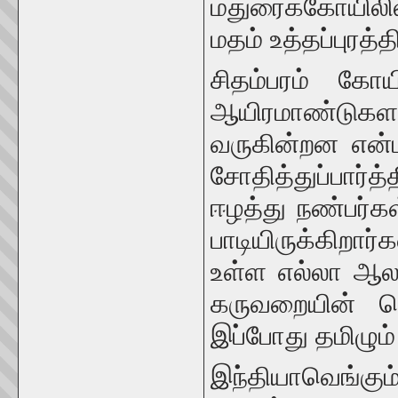
மதுரைக்கோயிலி
மதம் உத்தப்புரத
சிதம்பரம் கோய
ஆயிரமாண்டுக
வருகின்றன என்
சோதித்துப்பார்த
ஈழத்து நண்பர்கள
பாடியிருக்கிறா
உள்ள எல்லா ஆலய
கருவறையின் ம
இப்போது தமிழும் 
இந்தியாவெங்கும