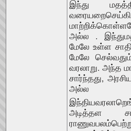
இந்து மதத்
வரையறைசெய்கி
மாற்றிக்கொள்
அல்ல . இந்துமத
மேலே உள்ள சாதி
மேலே செல்வதும
வரலாறு. அந்த 
சார்ந்தது, அரசிய
அல்ல
இந்தியவரலாறெங்
அடித்தள சா
ராணுவபலம