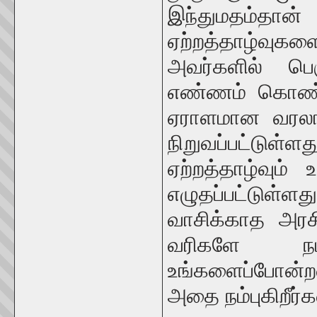
இந்துமதம்தான் 
ஏற்றத்தாழ்வுக
அவர்களில் பெ
எண்ணம் கொண்டவ
ஏராளமான வரலா
நிறுவப்பட்டு
ஏற்றத்தாழ்வும
எழுதப்பட்டுள்
வாசிக்காத அரச
வரிகளே நம
உங்களைப்போன்ற
அதை நம்புகிறீர்க