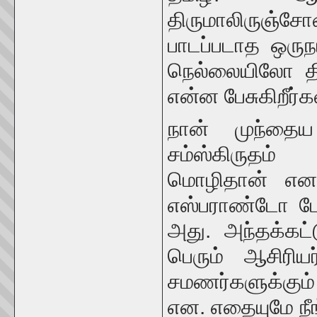
திருமாலிருஞ்ச
பாடப்படாத ஒரு
நெல்லையிலோ தி
என்ன பேசுகிறீர்க
நான் முந்தைய
சம்ஸ்கிருதம் 
மொழிதான் என.
எஸ்பராண்டோ போ
அது. அந்தக்கட
பெரும் ஆசிரி
சமணர்களுக்கும்
என. எதையுமே ந