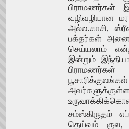
பிராமணர்கள் இ
வழிவழியான மரப
அல்ல.காசி, ஸ்
பக்தர்கள் அன
செய்யலாம் என
இன்றும் இந்தி
பிராமணர்கள
பூசாரிக்கு
அவர்களுக்க
உருவாக்கிக்கொண
சம்ஸ்கிருதம் 
தெய்வம் குல,