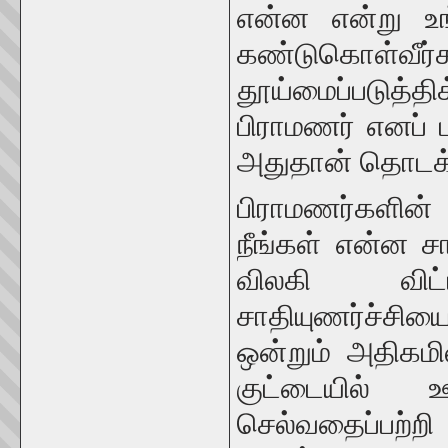
என்ன என்று உங
கண்டுகொள்வ
தூய்மைப்படுத்
பிராமணர் எனப் 
அதுதான் தொடக்
பிராமணர்களின் 
நீங்கள் என்ன சா
விலகி விட்ட
சாதியுணர்ச்சி
ஒன்றும் அதிகம
குட்டையில் 
செல்வதைப்பற்றி 