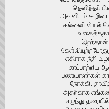
தெளிந்தப் 
அவனிடம் கூறினார
கல்லைப் போல் 
வதைத்ததால்
இறந்தான்
கேள்வியுற்றபோது
எதிராக நீதி வ
காப்பாற்றிய ஆ
பணியாளர்கள் கர்
நோக்கி, தாவீத
அதற்காக எங்களை
எழுந்து தரையில்
அடிமைகளாகிய 