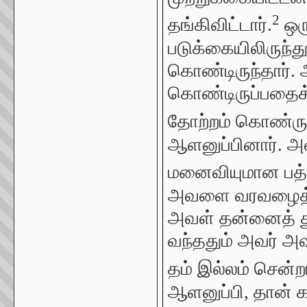
2
தங்கிவிட்டார்.
ஒர
படுக்கையிலிருந்த
கொண்டிருந்தார். 
கொண்டிருப்பதைக்
தோற்றம் கொண்ரு
ஆளனுப்பினார். அவ
மனைவியுமான பத்ச
அவளை வரவழைத்தார
அவள் தன்னைத் தூய
வந்ததும் அவர் அ
தம் இல்லம் சென்ற
ஆளனுப்பி, தான் க