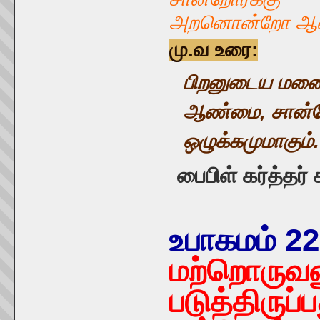
அறனொன்றோ ஆன்
மு.வ உரை:
பிறனுடைய மனைவ
ஆண்மை, சான்றோர
ஒழுக்கமுமாகும்.
பைபிள் கர்த்தர
உபாகமம்
22
மற்றொருவ
படுத்திருப்ப