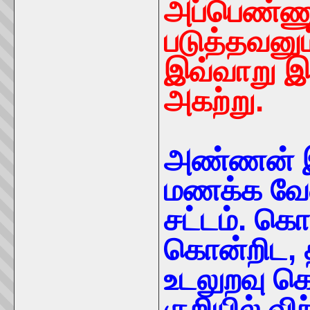
அப்பெண்ண
படுத்தவனும
இவ்வாறு இ
அகற்று.
அண்ணன் இ
மணக்க வேண்
சட்டம். கொ
கொன்றிட, 
உடலுறவு 
குறியில் வி