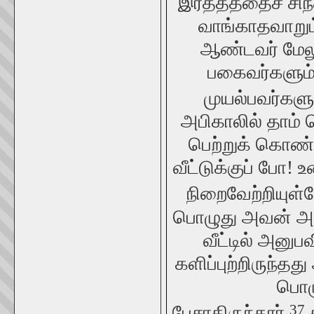
இரத்தத்தைச் சிந்
வாங்காதவாறும
ஆண்டவர் மேலு
பகைவர்களும்
முயல்பவர்கள
அபிகாலில் தாம்
பெற்றுக் கொண்
வீட்டுக்குப் போ!
நிறைவேற்றியுள்ள
பொழுது அவன் அரச
வீட்டில் அனு
களிப்புற்றிருந்த
பொழு
37
பேசாதிருந்தார்.