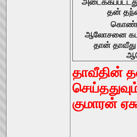
அடைக்கப்பட்டத
தன் தந்
கொண்ட
ஆலோசனை
க
தான் தாவீத
ஆல
தாவீதின் த
செய்ததுவும
குமாரன் ஏச