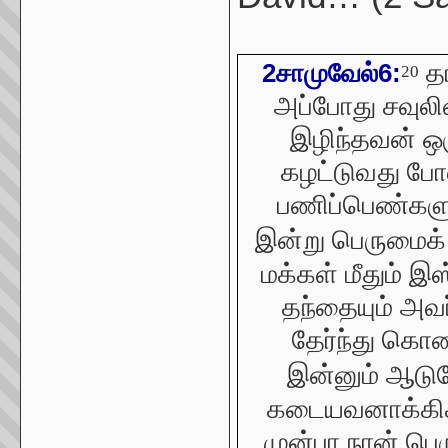
தா
2சாமுவேல்6:
20
அப்போது சவுலி
இழிந்தவன் ஒ
கழட்டுவது போ
பணிப்பெண்களு
இன்று பெருமைக
மக்கள் மீதும் இ
தந்தையும் அவர்
தேர்ந்து கொ
இன்னும் ஆடு
கடையவனாக்கிக் 
முன்பா நான் பெ