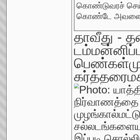
கொண்டுவரச் செய
கொண்டே அவளைத் 
தாவீது
-
த
டம்
மன்னிப்ப
பெண்கள்
ம
கர்த்தரை
மக