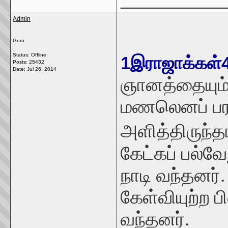
_____________
Admin
Guru
Status: Offline
1இராஜாக்கள்
Posts: 25432
Date:
Jul 26, 2014
ஞானத்தையும்
மணலெனப் பரந
அளித்திருந்தா
கேட்கப் பல்வ
நாடி வந்தனர்
கேள்வியுற்ற
வந்தனர்.