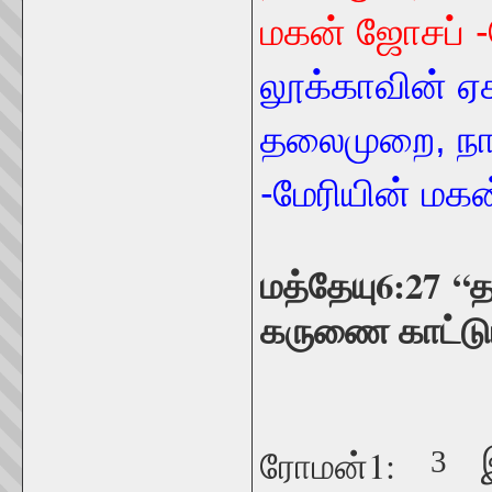
மகன் ஜோசப் -
லூக்காவின் ஏச
தலைமுறை, நாச
-மேரியின் மகன
மத்தேயு6:27
“
த
கருணை காட்டு
ரோமன்1:
இ
3