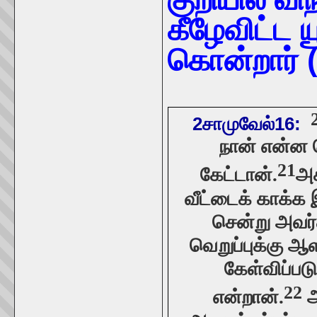
கீழேவிட்ட 
கொன்றார் 
2சாமுவேல்16:
நான் என்ன 
21
கேட்டான்.
அக
வீட்டைக் காக்க இ
சென்று அவர்
வெறுப்புக்கு ஆ
கேள்விப்பட
22
அ
என்றான்.