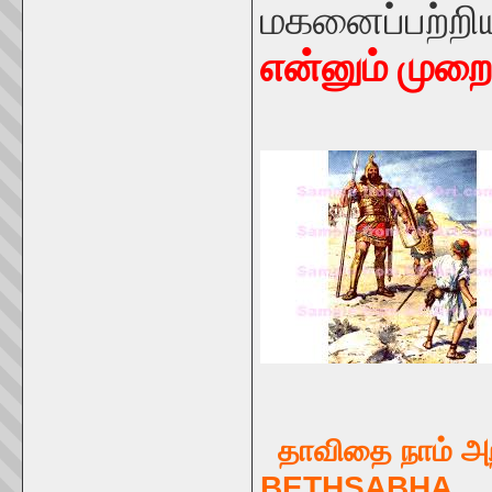
மகனைப்பற்
என்னும் முறை
தாவிதை 
BETHSABHA