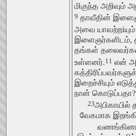
மிகுந்த அறிவும் அ
9
தாவீதின் இளைஞர
அவை யாவற்றiயும் 
இளைஞர்களிடம், த
தங்கள் தலைவர்களை
11
உள்ளனர்.
என் அ
கத்திரிப்பவர்களு
இறைச்சியும் எடுத
நான் கொடுப்பதா?
23
அபிகாயில் 
வேகமாக இறங்கி அ
வணங்கினா