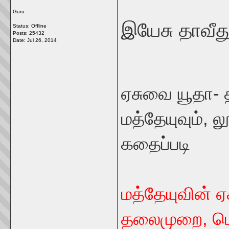
Guru
இயேசு தாவீத
Status: Offline
Posts: 25432
Date:
Jul 26, 2014
ஏசுவை யூதா- 
மத்தேயுவும், ல
கதைப்படி
மத்தேயுவின் ஏ
தலைமுறை, பெ