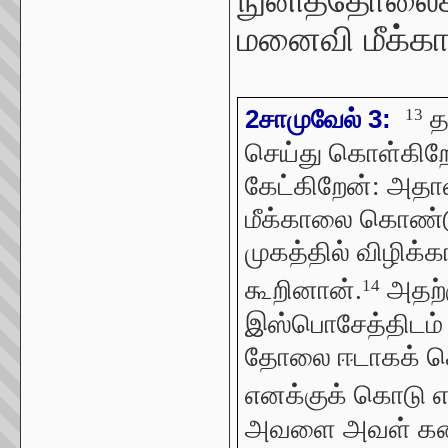
மனைவி மீக்க
த
2சாமுவேல் 3:
13
செய்து கொள்கிறே
கேட்கிறேன்: அதாவ
மீக்காலை கொண்ட
முகத்தில் விழிக
கூறினான்.
அதற்க
14
இஸ்பொசேத்திடம் த
தோலை ஈடாகக் கொ
எனக்குக் கொடு என
அவளை அவள் கணவன