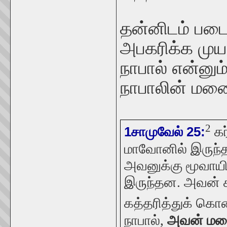
தன்னிடம் பட
அபகரிக்க மு
நாபால் என்ன
நாபாலின் மனை
2
கர
1சாமுவேல் 25:
மாவோனில் இருந்த
அவனுக்கு மூவாயி
இருந்தன. அவன் க
கத்தரித்துக் கொண
நாபால்,
அவன் மனை