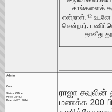
கால்களைக் க
42
என்றாள்.
உடனே அ
சென்றார். பணிப்
தாவீது த
_____________
Admin
Guru
ராஜா சவுலின
Status: Offline
Posts: 25432
மணக்க 200 ப
Date:
Jul 26, 2014
நுனித்தோலைக்