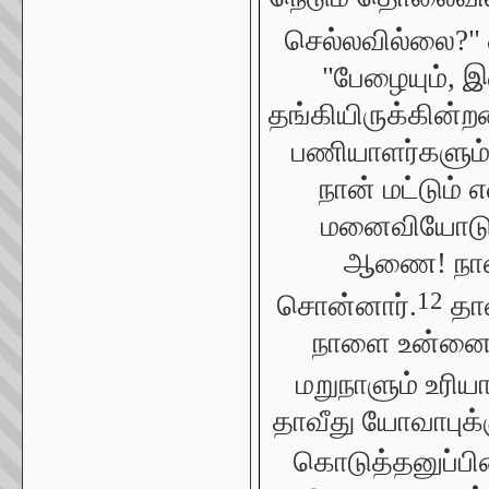
செல்லவில்லை?" எ
"பேழையும், இ
தங்கியிருக்கின்
பணியாளர்களும் 
நான் மட்டும் எ
மனைவியோடு இர
ஆணை! நான் 
12
சொன்னார்.
தாவ
நாளை உன்னை அ
மறுநாளும் உரிய
தாவீது யோவாபுக்
கொடுத்தனுப்பி