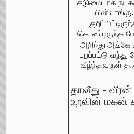
கடுமையாக நடக்க
பின்வாங்கு
குறிப்பிட்டிருந
கொண்டிருந்த போ
அறிந்து அங்கே 
புறப்பட்டு வந்
வீழ்ந்தவருள் தாவ
தாவீது - வீரன
உறவின் மகன்