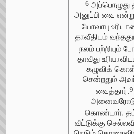
6
அப்பொழுது 
அனுப்பி வை என்று
யோவாபு உரியாவ
தாவீதிடம் வந்தது
நலம் பற்றியும் போ
தாவீது உரியாவிடம
கழுவிக் கொள்
சென்றதும் அவர
9
வைத்தார்.
அனைவரோடும
கொண்டார். தம்
வீட்டுக்கு செல்ல
நெடும் தொலைவிலிரு