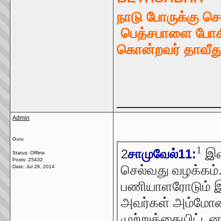
நாடு போருக்கு ச
பெத்சபாளை போகித
கொன்றவர் தாவீத
_____________
Admin
Guru
1
இள
2
சாமுவேல்11:
Status: Offline
Posts: 25432
செல்வது வழக்கம்
Date:
Jul 26, 2014
பணியாளரோடும் இ
அவர்கள் அம்மோன
முற்றுக்கையிட்ட