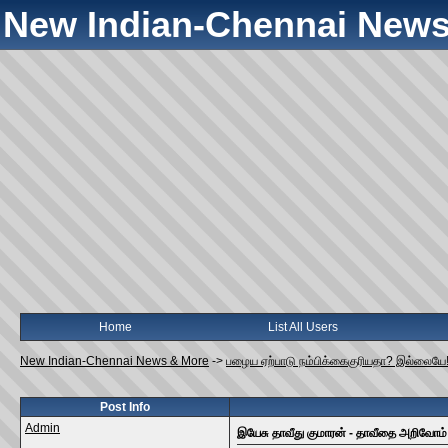
New Indian-Chennai News
Home
List All Users
New Indian-Chennai News & More
->
பழைய ஏற்பாடு நம்பிக்கைகுரியதா? இல்லையே
Post Info
Admin
இயேசு தாவீது குமாரன் - தாவீதை அறிவோம்