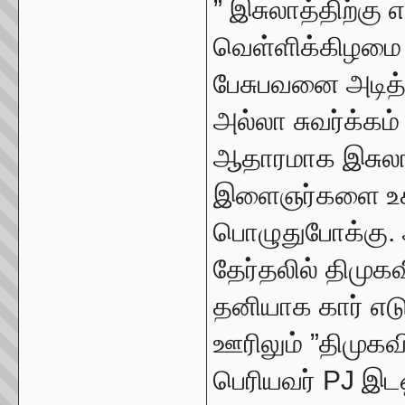
” இசுலாத்திற்கு
வெள்ளிக்கிழமை 
பேசுபவனை அடித்
அல்லா சுவர்க்கம்
ஆதாரமாக இசுலாம
இளைஞர்களை உசு
பொழுதுபோக்கு. 
தேர்தலில் திமு
தனியாக கார் எடு
ஊரிலும் ”திமுகவ
பெரியவர் PJ இடஒ