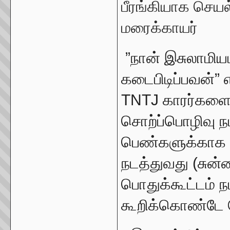
பீரங்கியாக செயல்
மரைக்காயர்
”நான் இசுலாமிய
கடைபிடிப்பவன்” 
TNTJ காரர்களை க
சொற்ப்பொழிவு நட
பெண்களுக்காக 
நடத்துவது (சுன்
பொதுக்கூட்டம் 
கூறிக்கொண்டே 