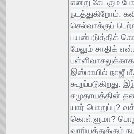
என்று கேட்கும் ப
நடத்துகிறோம். கவ
செல்வாக்குப் பெ
பயன்படுத்திக் கொ
மேலும் சாதிக் என்
பள்ளிவாசலுக்காக ந
இஸ்மாயில் நாஜீ ம
கூறப்படுகிறது. இ
சமுதாயத்தின் தன
யார் பொறுப்பு? வக
கொள்ளுமா? பொறுப
வாரியத்துக்கும் ந