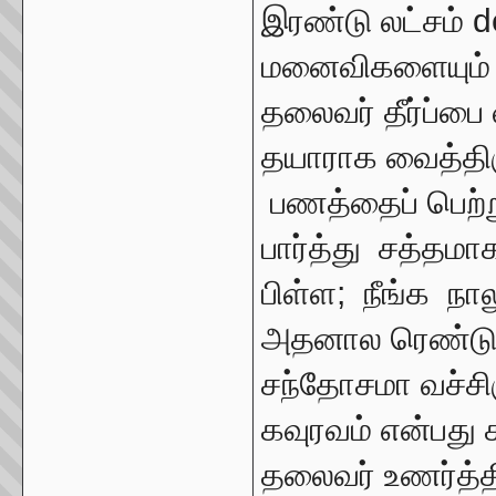
இரண்டு லட்சம் 
மனைவிகளையும் 
தலைவர் தீர்ப்பை
தயாராக வைத்திர
பணத்தைப் பெற்
பார்த்து சத்தம
பிள்ள; நீங்க நா
அதனால ரெண்டு 
சந்தோசமா வச்சிர
கவுரவம் என்பது
தலைவர் உணர்த்த