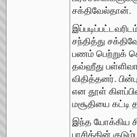
சக்திவேல்தான்.
இப்படிப்பட்டவரிட
சந்தித்து சக்தி
பணம் பெற்றுக் க
தவ்ஹீது பள்ளிவ
விதித்தனர். பின
என தூள் கிளப்ப
மசூதியை கட்டி 
இந்த யோக்கிய ச
பாசித்தின் குடு