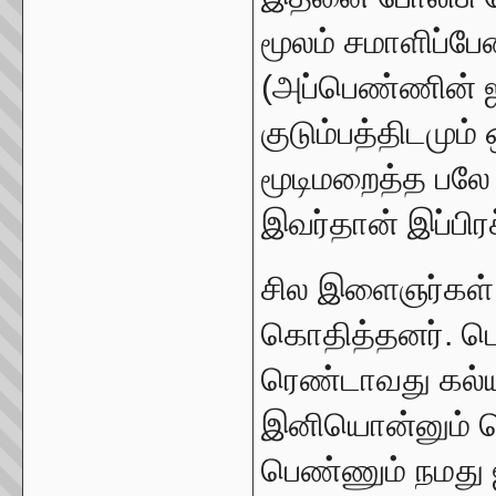
மூலம் சமாளிப்பே
(அப்பெண்ணின் ஜம
குடும்பத்திடம
மூடிமறைத்த பலே 
இவர்தான் இப்பிர
சில இளைஞர்கள் 
கொதித்தனர். ட
ரெண்டாவது கல்ய
இனியொன்னும் ச
பெண்ணும் நமது