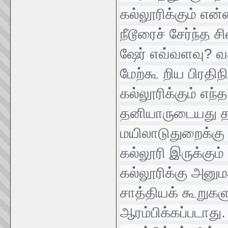
கல்லூரிக்கும் என
நீடூரைச் சேர்ந்த 
ஷேர் எவ்வளவு? வ
மேற்கூ றிய பிரதிநி
கல்லூரிக்கும் எந
தனியாருடையது தா
மயிலாடுதுறைக்கு ம
கல்லூரி இருக்கும
கல்லூரிக்கு அனு
சாத்தியக் கூறுகள
ஆரம்பிக்கப்படாது