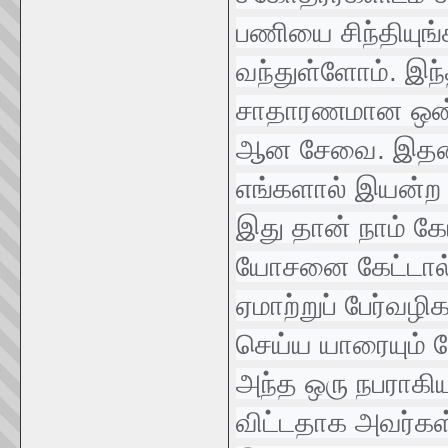
பணியை சிந்தியுங்
வந்துள்ளோம். இந்
சாதாரணமான ஒன்ற
ஆன சேவை. இதன் வ
எங்களால் இயன்ற 
இது தான் நாம் கே
யோசனை கேட்டால
ஏமாற்றுப் பேர்வழி
செய்ய யாரையும் க
அந்த ஒரு நபராகி
விட்டதாக அவர்கள