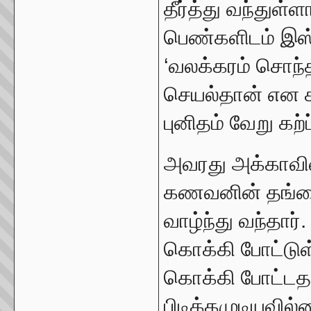
தீர்த்து வந்துள
பெண்களிடம் இஸ
‘வலக்கரம் சொந்
செயல்தான் என சம
புனிதம் வேறு கற்ப
அவரது அக்காவின
கணவனின் தங்க
வாழ்ந்து வந்தார்
கொக்கி போட்டுள
கொக்கி போட்டதா
பிடிக்கமுடியவில்