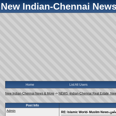
New Indian-Chennai News
Home
List All Users
New Indian-Chennai News & More
->
NEWS -Indian-Chennai Real Estate, Ne
Post Info
Admin
RE: Islamic World- Muslim News-முஸ்ல