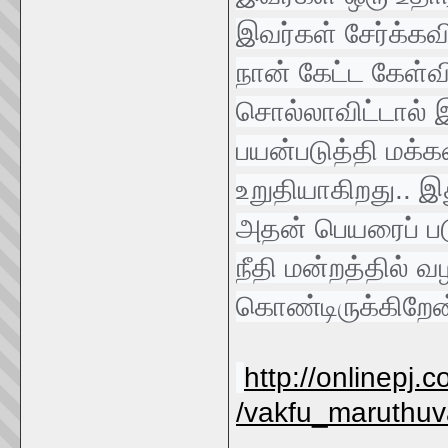
இவர்கள் சேர்க்கவ
நான் கேட்ட கேள்வ
சொல்லாவிட்டால் 
பயன்படுத்தி மக்
உறுதியாகிறது.. இ
அதன் பெயரைப் பட
நீதி மன்றத்தில் 
கொண்டிருக்கிறேன
http://onlinepj
/vakfu_maruthuva