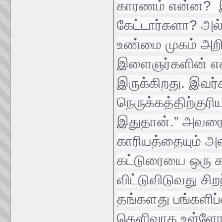
காரணம் என்ன? இ
கேட்டார்களா? அ
உண்மை முகம் அறி
இளைஞர்களின் எ
இருக்கிறது. இவர்
நெருக்கத்திற்குர
இதுதான்.” அவரை 
காரியத்தையும் அவ
கட்டுரையை ஒரு க
விட்டுவிடுவது சிற
தங்களது பங்களிப்
தெளிவாக உள்ளோம்