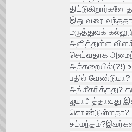
திட்டுகிறார்களே த
இது வரை வந்ததாக
மருத்துவக் கல்லூர
அளித்துள்ள விளக
செய்வதாக அமைந்
அக்கறையில்(?!)
பதில் வேண்டுமா?
அங்கீகரித்தது? தம
ஜமாஅத்தாவது இவ
கொண்டுள்ளதா? இவ
சம்மந்தம்?இவர்க