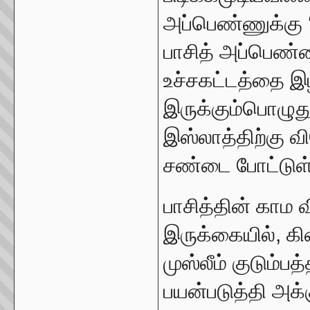
அப்பெண்ணுக்கு ‘
பாசித் அப்பெண்
உச்சகட்டத்தை இழ
இருக்கும்பொழுது
இஸ்லாத்திற்கு வ
சண்டை போட்டுள்
பாசித்தின் காம
இருக்கையில், 
முஸ்லீம் குடும
பயன்படுத்தி அக