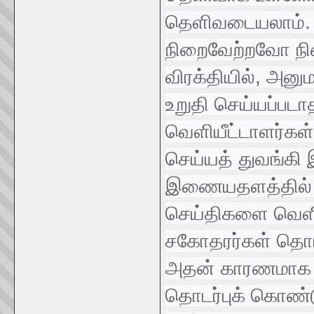
தெளிவடையலாம். த
நிறைவேற்றவோ நின
விரக்தியில், அனு
உறுதி செய்யப்பட
வெளியீட்டாளர்கள
செய்யத் துவங்கி
இணையதளத்தில் வக
செய்திகளை வெளி
சகோதரர்கள் தொடர்
அதன் காரணமாக மர
தொடர்புக் கொண்