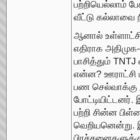
பற்றியெல்லாம் பே
வீட்டு கல்லாவை 
ஆனால் உள்ளாட்சித
எதிராக அதிமுக-
பாசித்தும் TNTJ
என்ன? ஊராட்சி 
பண செல்வாக்கு இ
போட்டியிட்டனர்.
பற்றி சின்ன பிள்
வெறியனென்று. இந
பிரச்சனைகளுக்க