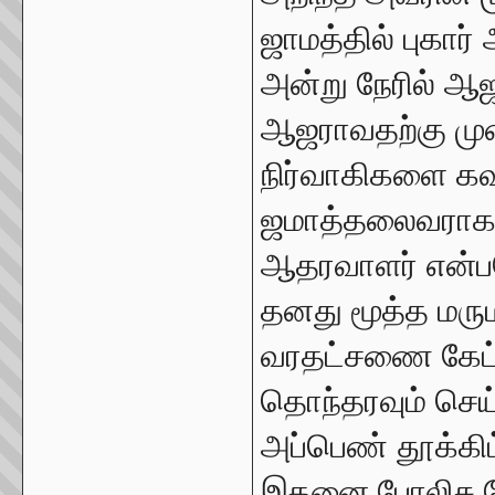
ஜாமத்தில் புகார்
அன்று நேரில் ஆஜ
ஆஜராவதற்கு முன
நிர்வாகிகளை கவன
ஜமாத்தலைவராக 
ஆதரவாளர் என்பத
தனது மூத்த மர
வரதட்சணை கேட்ட
தொந்தரவும் செய
அப்பெண் தூக்கி
இதனை போலிசு க