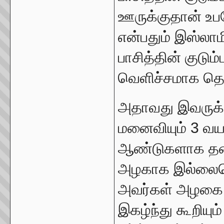
ஊருக்குதான் உப
என்பதும் இஸ்லா
பாசித்தின் குடும
வெளிச்சமாக தெரி
அதாவது இவருக்
மனைவியும் 3 வயத
ஆண்டுகளாக தனத
அழகாக இல்லையென
அவர்கள் அழகை
இகழ்ந்து கூறிய