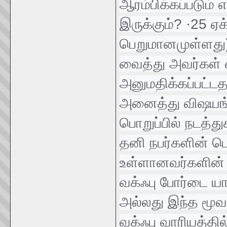
ஆரம்பிக்கப்படும்
இருக்கும்? ·25 ஏக
பெறுமானமுள்ளது
வைத்து அவர்கள் வ
அனுமதிக்கப்பட்டத
அனைத்து விஷயங்கள
பொறுப்பில் நடத்து
தனி நபர்களின் பெய
உள்ளானவர்களின்
வக்ஃபு போர்டை ய
அல்லது இந்த மூவர
வக்ஃபு வாரியத்தி