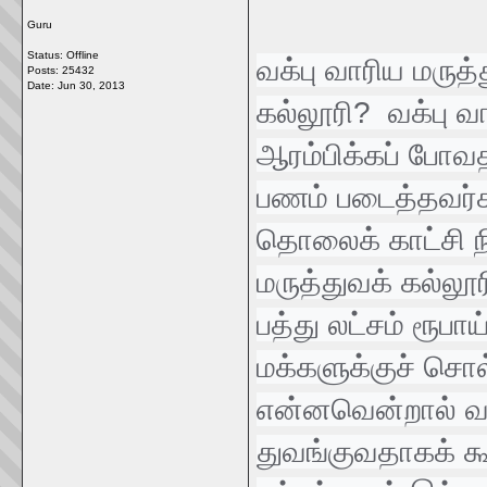
Guru
Status: Offline
வக்பு வாரிய மருத்
Posts: 25432
Date:
Jun 30, 2013
கல்லூரி? வக்பு வா
ஆரம்பிக்கப் போவத
பணம் படைத்தவர்க
தொலைக் காட்சி நி
மருத்துவக் கல்லூ
பத்து லட்சம் ரூபா
மக்களுக்குச் சொ
என்னவென்றால் வக்
துவங்குவதாகக் கூற