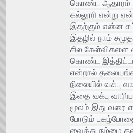
கொண்ட ஆதாரம் இர
கல்லூரி என்று ஏன்
இதற்கும் என்ன சம
இதழில் நாம் சமுத
சில கேள்விகளை எ
கொண்ட இத்திட்டம்
என்றால் தலையங்கம
நிலையில் வக்பு வ
இதை வக்பு வாரியம
மூலம் இது வரை எந
போடும் புகழ்போத
வைத்து நம்மை தன