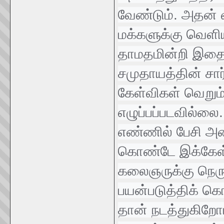
வேண்டும். அதன் 
மக்களுக்கு வெளிய
தாமதமின்றி இதை 
சமுதாயத்தின் சார
கேள்விகள் வெறும
எழுப்பப்படவில்ல
எண்ணில் பேசி அதை
கொண்டே இக்கேள்வ
கலைஞருக்கு நெரு
பயன்படுத்திக் க
தான் நடத்துகிறோம