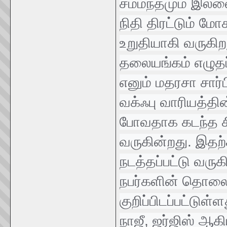
சம்மந்தமும் இல்ல
நிதி திரட்டும் மோ
உறுதியாகி வருகிற
தலையங்கம் எழுதப்
எனும் மதரசா சார்
வக்ஃபு வாரியத்தின்
போவதாக கடந்த சில
வருகின்றது. இத
நடத்தப்பட்டு வரு
நபர்களின் தொலை
குறிப்பிடப்பட்டுள
நாஜீ, ஜர்ஜிஸ் ஆக