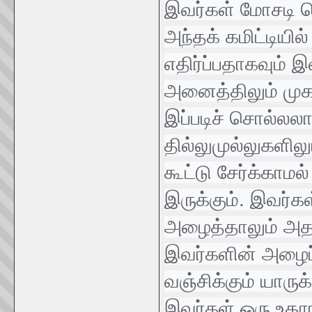
இவர்கள் மோசடி 
அந்தக் கமிட்டியி
எதிர்ப்பதாகவும் இ
அனைத்திலும் முக
இப்படிச் சொல்லலா
தில்லுமுல்லுகளில
கூட்டு சேர்க்காமல
இருக்கும். இவர்க
அழைத்தாலும் அத
இவர்களின் அழைப்
வஞ்சிக்கும் யாரு
இவர்கள் ஒரு உதா