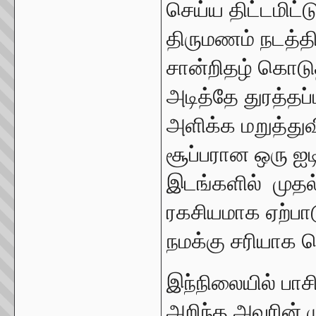
செய்ய திட்டமிட்
திருமணம் நடத்தி
சான்றிதழ் கொடு
அடித்தே துரத்த
அளிக்க மறுத்து
சூப்பரான ஒரு ஐ
இடங்களில் முத
ரகசியமாக ஏற்பாட
நமக்கு சரியாக 
இந்நிலையில் பா
அறிந்த அவரின் 