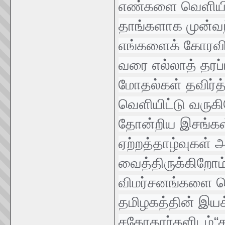
எண்களை வெளியிட்
தாங்களாக முன்வ
எங்களைக் கோரவ
வரை எல்லாத் தரப்
மோதல்கள் தவிர்
வெளியிட்டு வருக
தோன்றிய இசங்கள்,
ஏற்றத்தாழ்வுகள்
வைத்திருக்கிறோம்
விமர்சனங்களை செ
தமிழகத்தின் இ
சகோதரர்களிடம்“ச