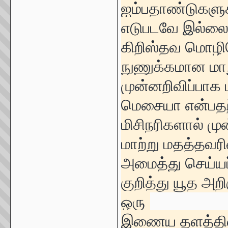
ஐம்பதாண்டுகளுக
எடுபடவே இல்லை
கிறிஸ்தவ மொழி
நுணுக்கமான மாற
முன்னறிவிப்பாக ம
மெசையா என்பதற
மிசிநரிகளால் மு
மாற்று மதத்தவர
அமைத்து செய்யப்
குறித்து யூத 
ஒரு
இணைய தளத்தில்