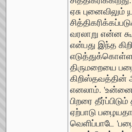
ஏசு புனைவிலும்
சித்திகரிக்கப்ப
வரலாறு என்ன கூ
என்பது இந்த கி
எடுத்துக்கொள்ள
திருமறையை பழை
கிறிஸ்தவத்தின்
எனலாம். 'உன்னைக
பிறரை தீர்ப்பி
ஏற்பாடு பழையதாக
வெளிப்பாடே 'பழை