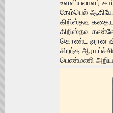
உளவியலாளர் கார
கேம்பெல் ஆகியோர
கிறிஸ்தவ கதையா
கிறிஸ்தவ கண்ண
கொண்ட ஞான விவி
சிறந்த ஆராய்ச்
பெண்மணி அறியப்