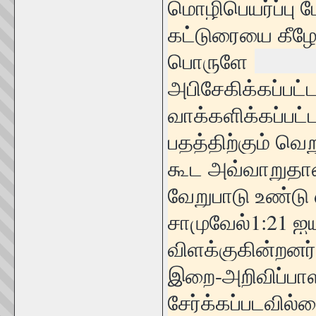
மொழிபெயர்ப்பு 
கட்டுரையை கீழே
பொருளே
அபிசேகிக்கப்பட்
வாக்களிக்கப்பட
பதத்திற்கும் வ
கூட அவ்வாறுதான்
வேறுபாடு உண்டு
சாமுவேல்1:21 ஐயு
விளக்குகின்றனர்
இறை-அறிவிப்பாள
சேர்க்கப்படவில்ல