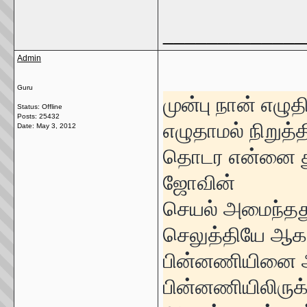
_____________
Admin
Guru
முன்பு நான் எழு
Status: Offline
Posts: 25432
எழுதாமல் நிறுத
Date:
May 3, 2012
தொடர என்னை த
ஜோவின்
செயல் அமைந்தது
செலுத்தியே ஆகவ
பின்னணியினை 
பின்னணியிலிருக