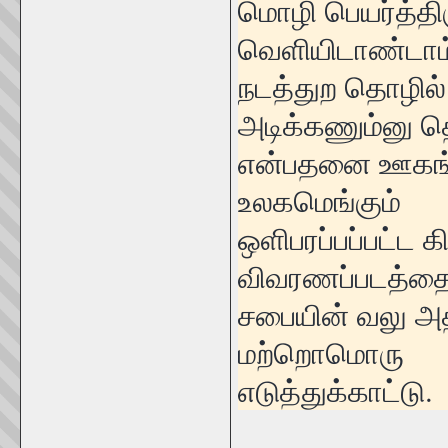
மொழி பெயர்த்தி
வெளியிடாண்டாம்
நடத்துற தொழில் 
அடிக்கணும்னு தெர
என்பதனை ஊகங்கள
உலகமெங்கும்
ஒளிபரப்பப்பட்ட 
விவரணப்படத்தை
சபையின் வலு அத
மற்றொமொரு
எடுத்துக்காட்டு.