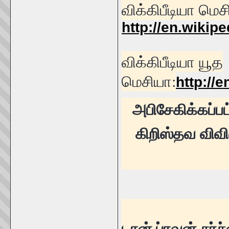
விக்கிபீடியா மெ
http://en.wikip
விக்கிபீடியா யூத
மெசியா:
http://
அபிசேகிக்கப்ப
கிறிஸ்தவ விவி
டான் ப்ரவுன் சர