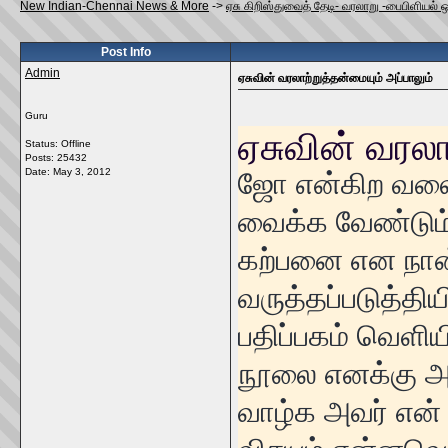
New Indian-Chennai News & More
->
ஏசு கிறிஸ்துவைத் தேடி- வரலாறு -பைபிளியல் 
Post Info
Admin
ஏசுவின் வரலாற்றுத்தன்மையும் அப்பாலும்
Guru
ஏசுவின் வரலா
Status: Offline
Posts: 25432
ஜோ என்கிற வலைப
Date:
May 3, 2012
வைக்க வேண்டும் 
கற்பனை என நா
வருத்தப்படுத்தி
பதிப்பகம் வெளிய
நூலை எனக்கு அன
வாழ்க அவர் என் 