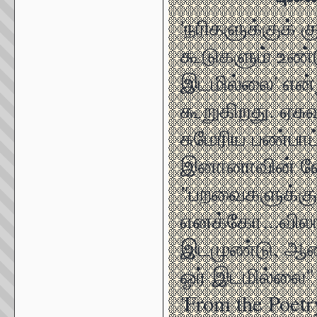
'நரிகளுக்குக் 
கூடுகளும் உண
இடமில்லை' என்ற
கூறுகிறது. ஏசு
சுமேரிய பண்பா
இனானாவின் வே
"பறவைகளுக்கு
எனக்கோ...விலங
இடமுண்டு, ஆன
ஓர் இடமில்லை" 
'From the Poet