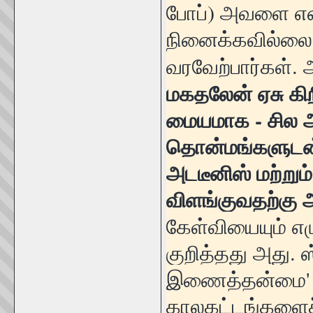
போப்) அவளை என
நினைக்கவில்லை
வரவேற்பார்கள். 
மகதலேன் ஏசு 
மையமாக - சில 
தொன்மங்களுடன்
அடடீனிஸ் மற்று
விளங்குவதற்கு 
கேள்வியையும் எழ
குறித்தது அது. 
இணைத்தன்மை' என
காலகட்டங்களைச்