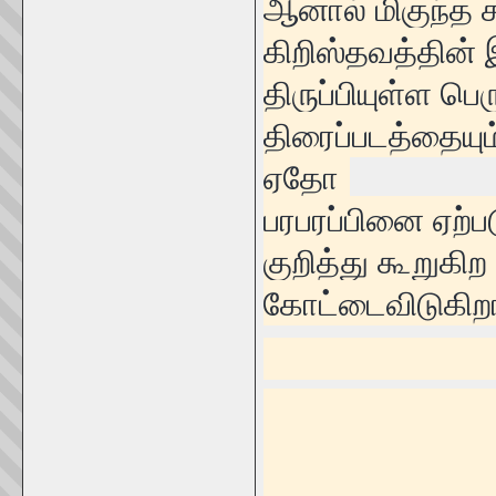
ஆனால் மிகுந்த
கிறிஸ்தவத்தின்
திருப்பியுள்ள பெ
திரைப்படத்தையும
ஏதோ
பரபரப்பினை ஏற்
குறித்து கூறுக
கோட்டைவிடுகிறா