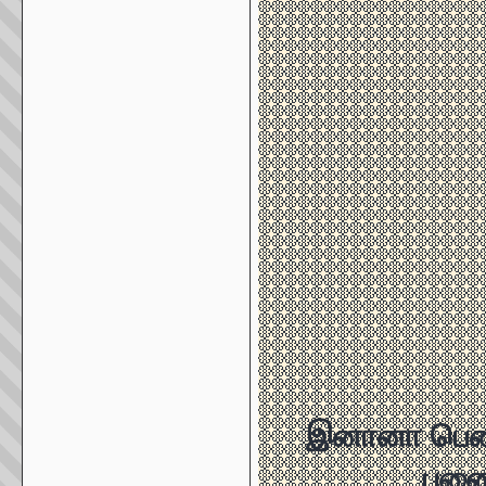
இனானா பெண்
புனை