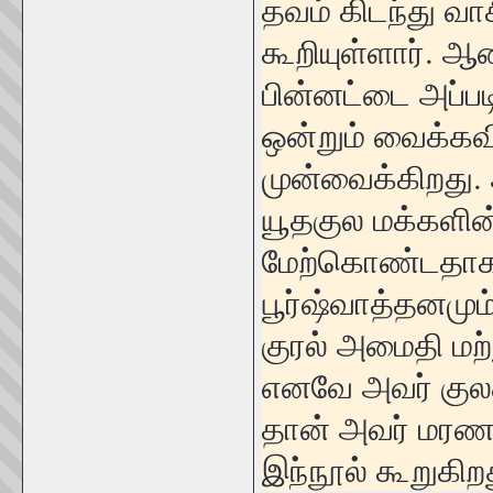
தவம் கிடந்து வா
கூறியுள்ளார். 
பின்னட்டை அப்பட
ஒன்றும் வைக்க
முன்வைக்கிறது
யூதகுல மக்களின
மேற்கொண்டதாகவு
பூர்ஷ்வாத்தனமும
குரல் அமைதி மற்
எனவே அவர் குல
தான் அவர் மரணத
இந்நூல் கூறுகிற