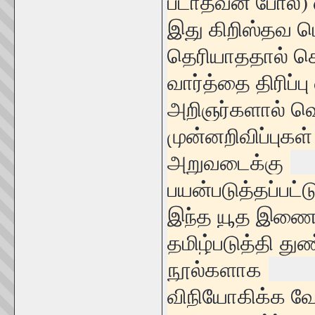
படாதவன் போல) 
இது கிறிஸ்தவ மொ
தெரியாததால் செ
வார்த்தை திரிப்
அறிஞர்களால் வெள
முன்னறிவிப்புகள
அறுவடைக்கு
பயன்படுத்தப்பட்
இந்த யூத இணைய
தமிழ்படுத்தி துண
நூல்களாக
விநியோகிக்க வ