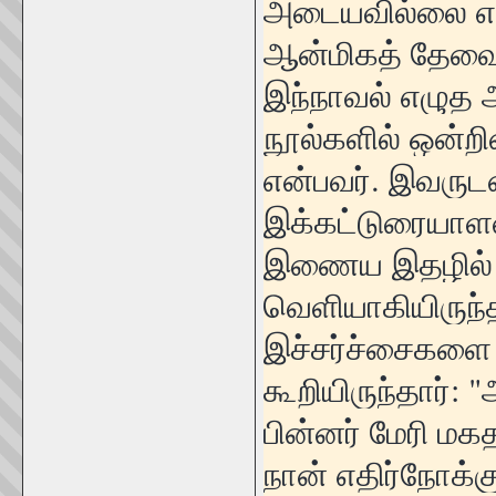
அடையவில்லை என்
ஆன்மிகத் தேவைய
இந்நாவல் எழுத
நூல்களில் ஒன்றின
என்பவர். இவருட
இக்கட்டுரையாள
இணைய இதழில் (த
வெளியாகியிருந
இச்சர்ச்சைகளை வ
கூறியிருந்தார்
பின்னர் மேரி ம
நான் எதிர்நோக்க