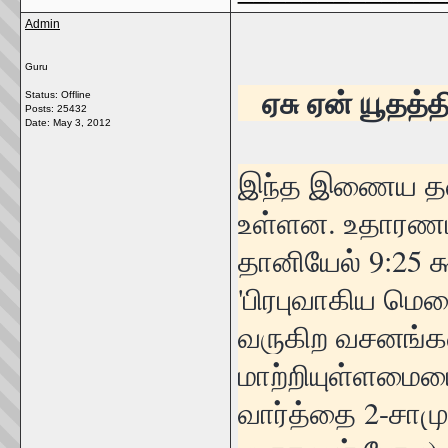
Admin
Guru
ஏசு ஏன் யூதத்
Status: Offline
Posts: 25432
Date:
May 3, 2012
இந்த இணைய தளத
உள்ளன. உதாரணம
தானியேல் 9:25 க
'பிரபுவாகிய மெ
வருகிற வசனங்கள
மாற்றியுள்ளமை
வார்த்தை 2-சாமு