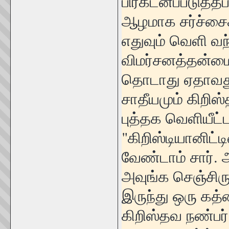
பிரகடனப்படுத்தப
ஆழமாக சர்ச்சைக
எதுவும் வெளி வந
விமர்சனத்தன்மை
தொடாது ஏதாவது 
சாதீயமும் கிறிஸ்
புத்தக வெளியீட்
"கிறிஸ்டியானிட்
வேண்டாம் சார். 
அவுங்க செஞ்சிர
இருந்து ஒரு கத்
கிறிஸ்தவ நண்பர்