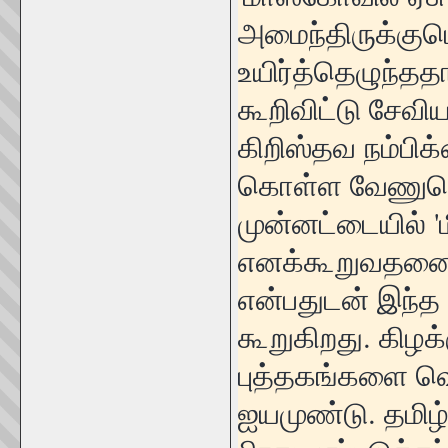
அமைந்திருக்கும
உயிர்த்தெழுந்தத
கூறிவிட்டு சேவிய
கிறிஸ்தவ நம்பி
கொள்ள வேணுமென
முன்னட்டையில் '
எனக்கூறுவதனை 
என்பதுடன் இந்த 
கூறுகிறது. கிழக
புத்தகங்களை வெள
ஐயமுண்டு. தமிழ்