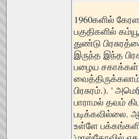
1960களில் கேரளா
பகுதிகளில் கம்ய
துண்டு பிரசுரத்
இருந்த இந்த பிர
பழைய சகாக்கள்
வைத்திருக்கலாம்
பிரசுரம்.). ' அம
பாராமல் தவம் கி
படிக்கவில்லை. 
உள்ளே பக்கங்களி
'மாஸ்கோவில் ஏச