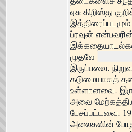
தடைகளைச் சந்தித
ஏசு கிறிஸ்து க
இத்திரைப்படமும
ப்ரவுன் என்பவரி
இக்கதையாடல்கள
முதலே
இருப்பவை. நிறு
கடுமையாகத் தண்ட
உள்ளானவை. இருப
அவை மேற்கத்திய
பேசப்பட்டவை. 197
அலைகளின் போது 