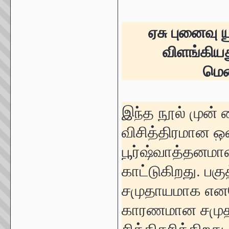
ஏசு புனைவு
விளங்கியத
மெச
இந்த நூல் முன் 
விசித்திரமான 
பூர்ஷ்வாத்தனம
காட்டுகிறது. ப
சமுதாயமாக எனவ
காரணமான சமுத
சித்திகரிக்கிறத