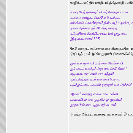
ஊழிக் காலத்தில் பன்றியாய்த் தோன்றி உலகி
வடிவு வேற்றுமையும் பெயர் வேற்றுமையும்
கூந்தல் என்னும் பெயரொடு கூந்தல்
எரி சினம் கொன்றோய்! நின் புகழ் உருவின, 
நகை அச்சாக நல் அமிர்து கலந்த
நடுவுநிலை திறம்பிய நயம் இல் ஒரூ கை,
இரூ கை மாஅல் ! 35
கேசி என்னும் கூந்தலானைச் சினந்தவனே! 
(அப்படித் தான் இப்போது நான் நினைக்கின்ற
முக் கை முனிவ! நாற் கை அண்ணல்!
ஐங் கைம் மைந்த! அறு கை நெடு வேள்!
எழு கையாள! எண் கை ஏந்தல்!
ஒன்பதிற்றுத் தடக் கை மன் பேராள!
பதிற்றுக் கை மதவலி! நூற்றுக் கை ஆற்றல்!
ஆயிரம் விரித்த கைம் மாய மள்ள!
பதினாயிரம் கை முதுமொழி முதல்வ!
நூறாயிரம் கை ஆறு அறி கடவுள்!
அதற்கு அப்புறம் உனக்குப் பல கைகள் இருப்
__________________