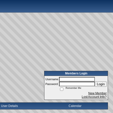
Members Login
Username
Login
Password
Remember Me
New Member
Lost Account Info?
User Details
Calendar