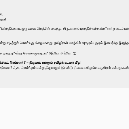
ர,
்றன!
்தீங்களா, முருகனை அகத்தில் வைத்து, திருமாலைப் புறத்தில் வச்சாங்க" என்று கூடப் பல்லிளிக்
 என்று எடுத்துக் கொள்வது பிழையானது! தமிழர்கள் வாழ்வில் அகமும் புறமும் இயைந்தே இருந்
!
்ச நானூறு"-ன்னு சொல்ல முடியுமா? அய்யோ அய்யோ! :))
்தியம் செய்தான்? = திருமால் என்னும் தமிழ்க் கடவுள் மீது!
அல்லவா? ஆக, அகம்/புறம் என்று திருமாலும் இரண்டு திணைகளிலுமே வருகிறார் என்பது கண்கூடு