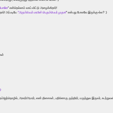
ாயோனே
" என்றெல்லாம் வாய் விட்டு அழைக்கிறார்!
றார்! அப்படியே
"அரும்பெயர் மரபின் பெரும்பெயர் முருக!
" என்பது போலவே இருக்கு-ல்ல? :)
கள்
0
அறம்/ஐந்தொழில், அசுரர்/அமரர், எண் திசைகள், பதினொரு ருத்திரர், மருத்துவ இருவர், கூற்றுவன்