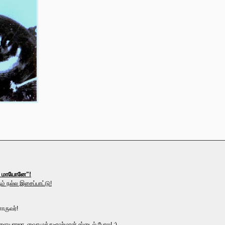
வடி மாயோனே
"!
ம் நல்ல இசைப்பாட்டு!
ருவர்!
ையராஜா, வைரமுத்து-ரஹ்மான் ஸ்டைல் போல! :)