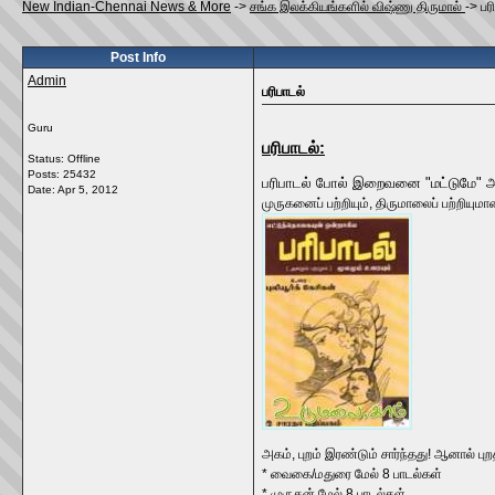
New Indian-Chennai News & More
->
சங்க இலக்கியங்களில் விஷ்ணு திருமால்
->
பர
Post Info
Admin
பரிபாடல்
Guru
பரிபாடல்:
Status: Offline
Posts: 25432
பரிபாடல் போல் இறைவனை "மட்டுமே" அத
Date:
Apr 5, 2012
முருகனைப் பற்றியும், திருமாலைப் பற்றியும
அகம், புறம் இரண்டும் சார்ந்தது! ஆனால் ப
* வைகை/மதுரை மேல் 8 பாடல்கள்
* முருகன் மேல் 8 பாடல்கள்