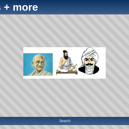
 + more
Search