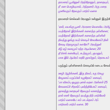
தாமரைப் பூவினுள் பிறந்தோனும், தாதையும்,
நீ‘ என பொழியுமால், அந்தணர் அரு மறை.
முனிவரும் தேவரும் பாடும் வகை
தாமரைச் செல்வன் பிரமனும் உன்னுள் இரு
‘ஏஎர், வயங்கு பூண் அமரரை வௌவிய அமிழ்
பயந்தோள் இடுக்கண் களைந்த புள்ளினை;
பயந்தோள் இடுக்கண் களைந்த புள்ளின்
நிவந்து ஓங்கு உயர் கொடிச் சேவலோய்! நின்
சேவடி தொழாரும் உளரோ? அவற்றுள்
கீழ் ஏழ் உலகமும் உற்ற அடியினை; 20
தீ செங் கனலியும், கூற்றமும், ஞமனும்,
மாசு இல் ஆயிரம் கதிர் ஞாயிறும், தொகூஉம்
பருந்துப் புள்ளினைக் கொடியில் உடைய ச
ஊழி ஆழிக்கண், இரு நிலம், உரு கெழு
கேழலாய் மருப்பின் உழுதோய்‘ எனவும்,
‘மா விசும்பு ஒழுகு புனல் வறள அன்னச் 25
சேவலாய்ச் சிறகர்ப் புலர்த்தியோய்‘ எனவும்,
ஞாலத்து உறையுள் தேவரும் வானத்து
நால் எண் தேவரும் நயந்து நிற் பாடுவோர்
பாடும் வகையே: எம் பாடல்தாம் அப்
பாடுவார் பாடும் வகை. 30