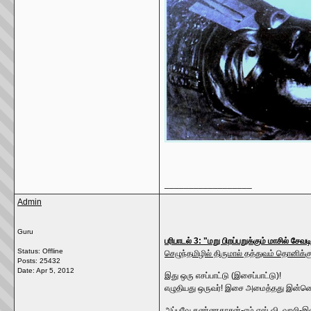
__________________
Admin
Guru
பரிபாடல் 3: "
மறு பிறப்பறுக்கும் மாசில் சே
Status: Offline
செழுந்தமிழில் திருமால் தத்துவம் தொனிக்கு
Posts: 25432
Date:
Apr 5, 2012
இது ஒரு எசப்பாட்டு (இசைப்பாட்டு)!
எழுதியது ஒருவர்! இசை அமைத்தது இன்னொ
அப்பவே கண்ணதாசன்-எம்.எஸ்.வி, வாலி-இள