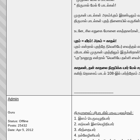
* திருமால் மேல் 6 பாடல்கள்!
முருகன் பாடல்கள் அகம்/புறம் இரண்டிலும் வ
திருமால் பாடல்கள் புறத் திணையில் வருகின
உடனே, சில எதுகை மோனை எகத்தாளர்கள், "பார்த
புறம் = வீரம்! அகம் = காதல்!
புறம் என்றால் புறத்தே (வெளியே) வைத்தல்
பரிபாடலில் முருகன் புறத்திலும் இருக்கிறான்
"புற"நானூறு என்றால் "வெளியே தள்ளி வைச
காதலன், தன் காதலை நிரூபிக்க யார் மேல் சத
கலித் தொகைப் பாடல் 108-இல் பார்த்தோம் 
__________________
Admin
Guru
திருமாலைப் பரிபாடலில் பாடிய புலவர்கள்:
1. இளம் பெருவழுதியார்
Status: Offline
2. கடுவன் இளவெழிநியார்
Posts: 25432
3. கீரந்தையார்
Date:
Apr 5, 2012
4. நல்லேழினியார்