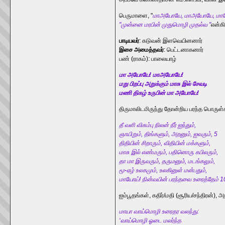
பெருமாளை, "
மாஅயோயே, மாஅயோயே, ம
"முன்னை மரபின் முதுமொழி முதல்வ "
என்கி
பாடியவர்
: கடுவன் இளவெயினனார்
இசை அமைத்தவர்
: பெட்டனாகனார்
பண் (ராகம்): பாலையாழ்
மா அயோயே! மாஅயோயே!
மறு பிறப்பு அறுக்கும் மாசு இல் சேவடி
மணி திகழ் உருபின் மா அயோயே!
திருமாலிடமிருந்து தோன்றிய பரந்த பொருள்
தீ வளி விசும்பு நிலன் நீர் ஐந்தும்,
ஞாயிறும், திங்களும், அறனும், ஐவரும், 5
திதியின் சிறாரும், விதியின் மக்களும்,
மாசு இல் எண்மரும், பதினொரு கபிலரும்,
தா மா இருவரும், தருமனும், மடங்கலும்,
மூ-ஏழ் உலகமும், உலகினுள் மன்பதும்,
மாயோய்! நின்வயின் பரந்தவை உரைத்தேம் 1
ஐம்பூதங்கள், கதிர்/மதி (சூரிய/சந்திரன்), 
மாயா வாய்மொழி உரைதர வலந்து:
‘வாய்மொழி ஓடை மலர்ந்த