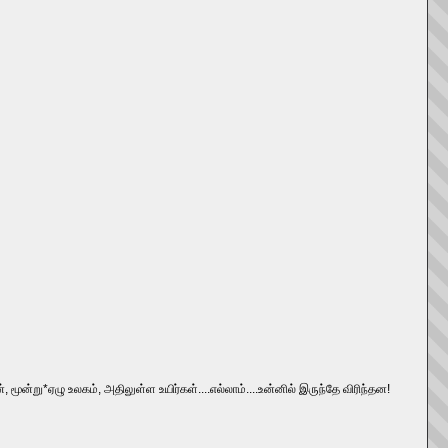
, மூன்று*ஏழு உலகம், அதிலுள்ள உயிர்கள்....எல்லாம்....உன்னில் இருந்தே விரிந்தன!