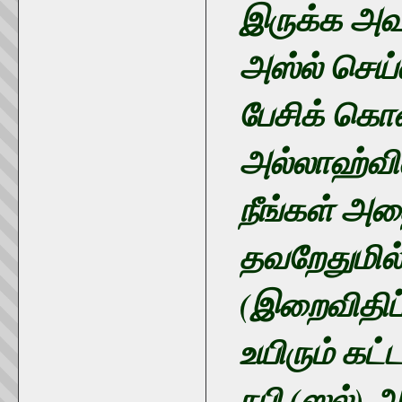
இருக்க அவர
அஸ்ல் செய்
பேசிக் கொ
அல்லாஹ்வின
நீங்கள் அத
தவறேதுமில
(இறைவிதிப்
உயிரும் கட்
நபி (ஸல்) 