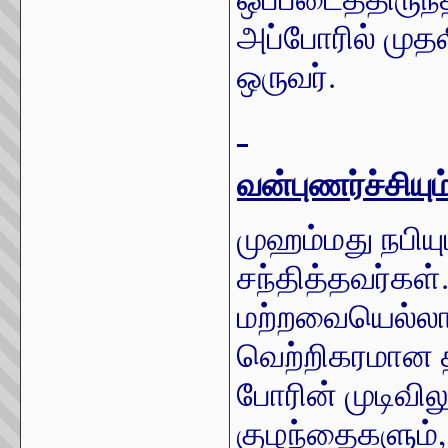
அப்போரில் முதல
ஒருவர்.
வன்புணர்ச்சியு
முஹம்மது நபிய
சந்தித்தவர்கள்
மற்றவையெல்லாம்
வெற்றிகரமான த
போரின் முடிவி
குழந்தைகளும்