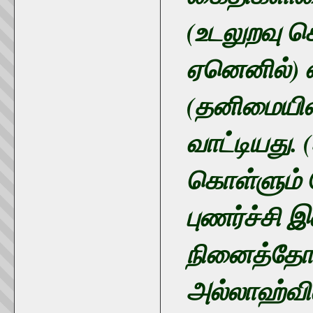
(உடலுறவு க
ஏனெனில்) எ
(தனிமையில
வாட்டியது.
கொள்ளும் ப
புணர்ச்சி இ
நினைத்தோம
அல்லாஹ்வின