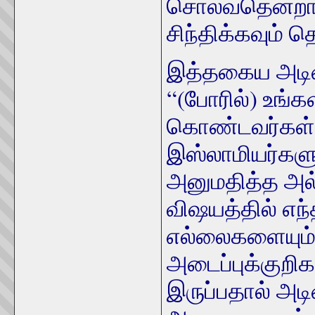
சொல்வதென்றால
சிந்திக்கவும் 
இத்தகைய அடி
“(போரில்) உங்
கொண்டவர்கள்” 
இஸ்லாமியர்கள
அனுமதித்த அல
விஷயத்தில் எ
எல்லைகளையும் 
அடைப்புக்குறிக
இருப்பதால் அட