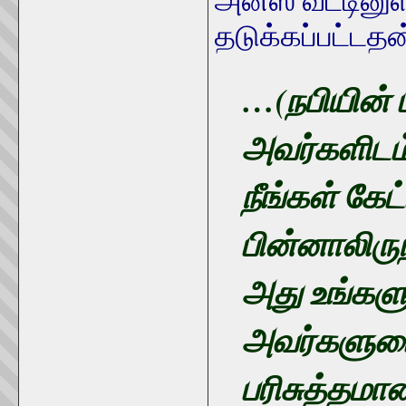
தடுக்கப்பட்டத
…(நபியின்
அவர்களிடம
நீங்கள் கே
பின்னாலிரு
அது உங்கள
அவர்களுடை
பரிசுத்தமா