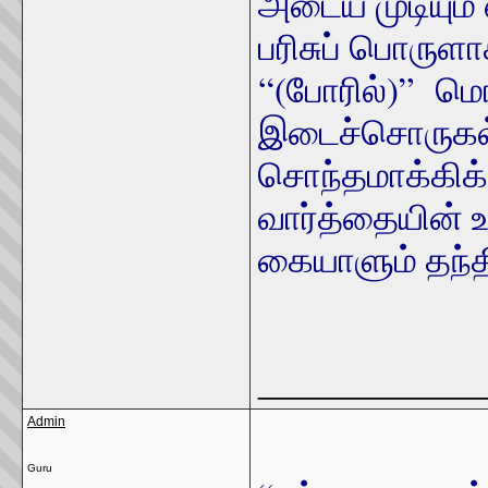
அடைய முடியும்
பரிசுப் பொருள
“(போரில்)” மொ
இடைச்சொருகல்
சொந்தமாக்கிக
வார்த்தையின்
கையாளும் தந்தி
_____________
Admin
Guru