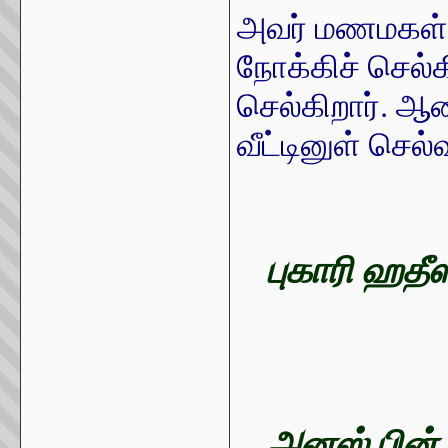
அவர் மணமகள் 
நோக்கிச் செல்
செல்கிறார். ஆ
வீட்டினுள் செல
புகாரி ஹதீ
அனஸ் பின் 