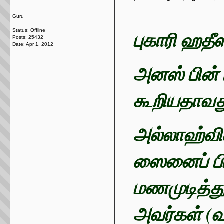
Guru
புகாரி ஹ
Status: Offline
Posts: 25432
Date:
Apr 1, 2012
அனஸ் பின் 
கூறியதாவத
அல்லாஹ்வின
ஸைனைப் பி
மணமுடித்
அவர்கள் (வல