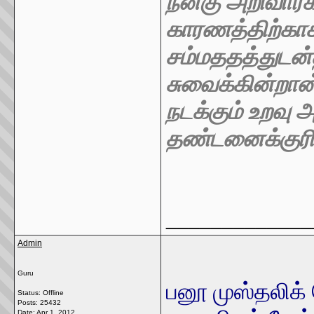
நன்கு அறிவார்
காரணத்திற்காக 
சம்மததத்துடன
சுவைக்கின்றான்
நடக்கும் உறவு
தண்டனைக்குரி
_____________
Admin
Guru
பனூ முஸ்தலிக்
Status: Offline
Posts: 25432
Date:
Apr 1, 2012