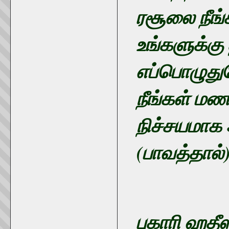
ரசூலை நீங
உங்களுக்கு
எப்பொழுத
நீங்கள் மண
நிச்சயமாக 
(பாவத்தால்
புகாரி ஹதீஸ