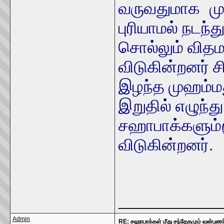
வருவதுமாக மு
புரியாமல் நடந
சொல்லும் விதமாக
விடுகின்றனர் ச
இழந்த முஹம்மத
இறுதில் எழுந்து 
சஹாபாக்களும்
விடுகின்றனர்.
_____________
Admin
RE: சஹாபாக்கள் மீது சந்தேகமும் வன்புணர