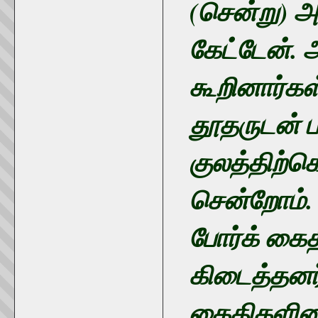
(சென்று) அ
கேட்டேன். அ
கூறினார்கள
தூதருடன் ப
குலத்திற்க
சென்றோம். 
போர்க் கைத
கிடைத்தனர்
கைதிகளிட