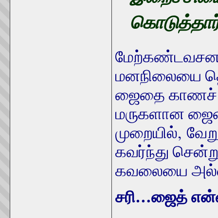
கொடுத்தார
மேற்கண்டவசனத்
மனநிலையை தெ
ஜைதை காணச் 
மருகளான ஜைனப்
முறையில்,
வேற
கவர்ந்து சென்ற
கவலையை அல்லா
சரி…ஜைத் என