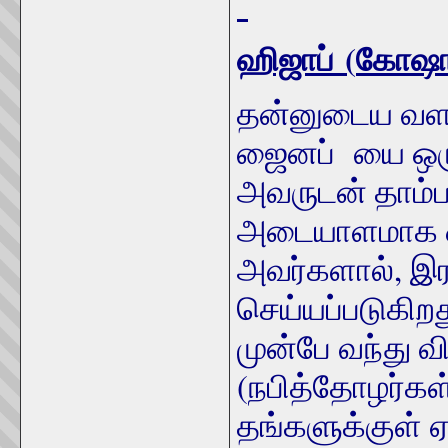
ஹிஜாப்
(
கோஷ
தன்னுடைய வளர்
ஜைனப் யை ஒரு
அவருடன் தாம்
அடையாளமாக ஒர
அவர்களால், இரவ
செய்யப்படுகிறத
முன்பே வந்து வ
(நபித்தோழர்கள்)
தங்களுக்குள்