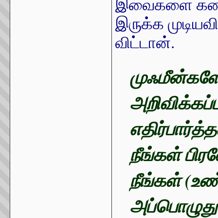
இவைகளை கண்ட
இருக்க முடிய
விட்டான்.
முஃமீன்கள
அறிவிக்கப
எதிர்பார்த
நீங்கள் பி
நீங்கள் (உண
அப்பொழுது 