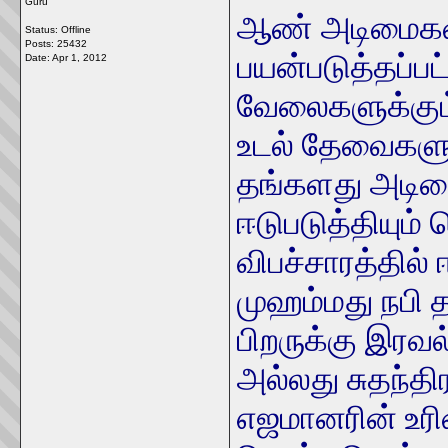
Guru
ஆண் அடிமைகள்
Status: Offline
Posts: 25432
பயன்படுத்தப்பட
Date:
Apr 1, 2012
வேலைகளுக்கும
உடல் தேவைகளுக்
தங்களது அடிமை
ஈடுபடுத்தியும்
விபச்சாரத்தில்
முஹம்மது நபி
பிறருக்கு இரவல
அல்லது சுதந்த
எஜமானரின் உரி