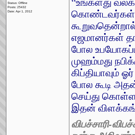
“உங்களது வலக்
Status: Offline
Posts: 25432
கொண்டவர்கள்”
Date:
Apr 1, 2012
கூறுவதென்றால
எஜமானர்கள் தங
போல உபயோகப்ப
முஹம்மது நபிக்
கிப்தியாவும் ஓ
போல கூடி அதன
செய்து கொள்ளவ
இதன் விளக்கங்
விபச்சாரி-விப