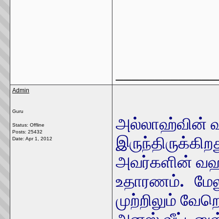
_____________
Admin
Guru
அல்லாஹ்வின் 
Status: Offline
Posts: 25432
இருந்திருக்கிறத
Date:
Apr 1, 2012
அவர்களின் வஹ
.
உதாரணம்
மேல
முற்றிலும் வே
அனஸ் வீட்டினு