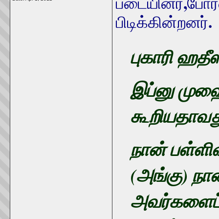
,
படையினர்
போர
.
பிடிக்கின்றனர்
புகாரி ஹதீஸ
இப்னு முஹை
கூறியதாவத
நான் பள்ளி
(அங்கு) நான
அவர்களைப் 