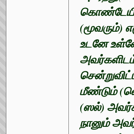
கொண்டேயிரு
(மூவரும்) எ
உடனே உள்ளே
அவர்களிடம்
சென்றுவிட்
மீண்டும் (வ
(ஸல்) அவர்
நானும் அவர