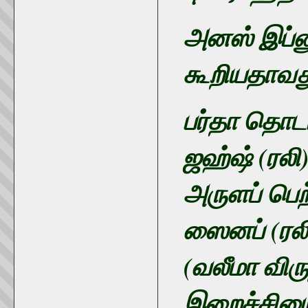
அனஸ் இப்னு
கூறியதாவத
பர்தா தொட
ஜஹ்ஷ் (ரலி
அருளப் பெற
ஸைனப் (ரல
(வலீமா விர
இறைச்சியை