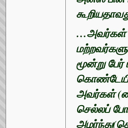
கூறியதாவத
…அவர்கள் 
மற்றவர்களு
மூன்று பேர் 
கொண்டேயிரு
அவர்கள் (ஸ
செல்லப் போ
அமர்ந்து(க