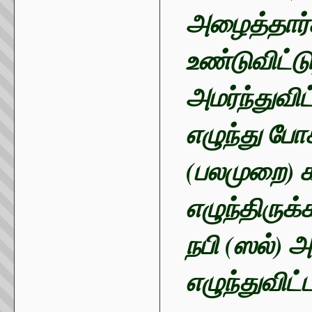
அழைத்தார்கள
உண்டுவிட்ட
அமர்ந்துவிட
எழுந்து போ
(பலமுறை) க
எழுந்திரு
நபி (ஸல்) 
எழுந்துவிட்