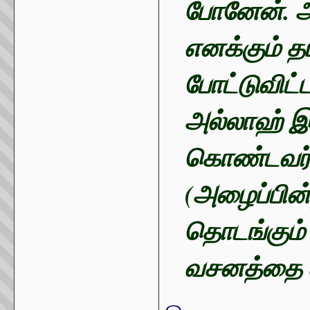
போனேன். அத
எனக்கும் 
போட்டுவிட்
அல்லாஹ் இ
கொண்டவர்க
(அழைப்பின்
தொடங்கும்
வசனத்தை 