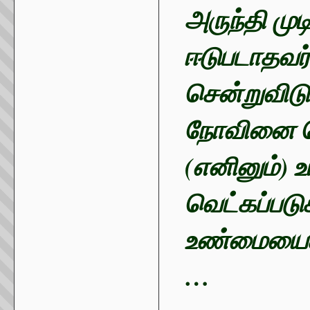
அருந்தி முட
ஈடுபடாதவர
சென்றுவிடு
நோவினை ச
(எனினும்)
வெட்கப்படு
உண்மையைச்
…