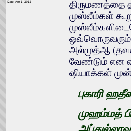
திருமணத்தை த
Date:
Apr 1, 2012
முஸ்லீம்கள் க
முஸ்லீம்களிடை
ஒவ்வொருவரும்,
அல்முத்ஆ (தவ
வேண்டும் என வ
ஷியாக்கள் முன
புகாரி ஹதீஸ
முஹம்மத் ப
அப்துல்லாஹ