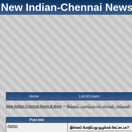
New Indian-Chennai News
Home
List All Users
New Indian-Chennai News & More
->
இஸ்லாம், முஹம்மது நபி, குர்ஆன் -ஆய்வுகள்
Post Info
Admin
இஸ்லாம் போதிப்பது ஒழுக்கக் கேட்டையா?