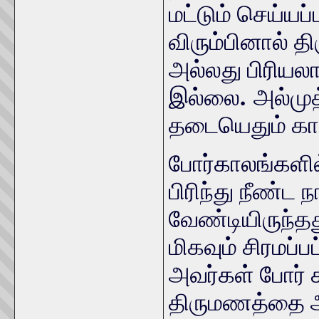
மட்டும் செய்யப
விரும்பினால்
அல்லது பிரியலாம
.
இல்லை
அல்முத
தடையெதும் க
போர்காலங்களி
பிரிந்து நீண்ட 
வேண்டியிருந்த
மிகவும் சிரமப்ப
அவர்கள் போர்
திருமணத்தை அ