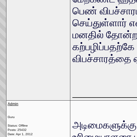
பெண் விபச்சார
செய்துள்ளார் 
மனதில் தோன்ற
கற்பழிப்பதற்க
விபச்சாரத்தை 
_____________
Admin
Guru
அடிமைகளுக்கு 
Status: Offline
Posts: 25432
உரிமையாளரை ம
Date:
Apr 1, 2012