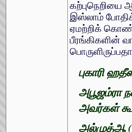
கற்புநெறியை ஆ
இஸ்லாம் போதிக
ஏமற்றிக் கொண்ட
பீரங்கிகளின் 
பொருளிருப்பத
புகாரி ஹதீஸ
அபூஜம்ரா நஸ
அவர்கள் க
அல்முத்ஆ