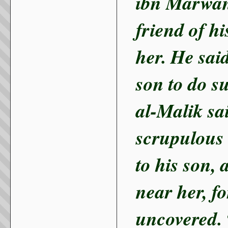
ibn Marwan 
friend of h
her. He said
son to do s
al-Malik s
scrupulous 
to his son,
near her, fo
uncovered. 