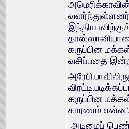
அமெரிக்காவின
வளர்ந்துள்ளன
இந்தியாவிற்கு
தான்ஸானியாவைச
கருப்பின மக்கள
வசிப்பதை இன்ற
அரேபியாவிலிருந
விரட்டியடிக்கப
கருப்பின மக்
காரணம் என்ன
அடிமைப் பெண்