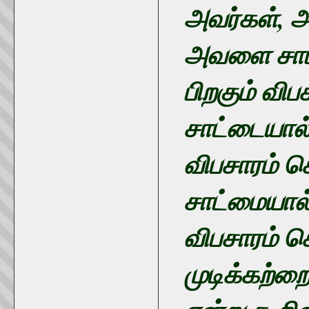
அவர்கள், அ
அவளை சாட்ட
பிறகும் விப
சாட்டையால் 
விபசாரம் செ
சாட்மையால்
விபசாரம் 
முடிக்கற்றை