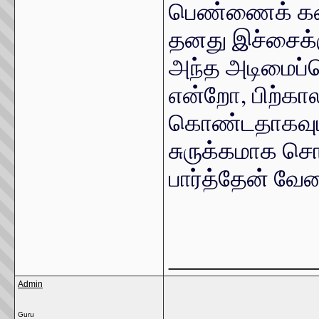
பெண்ணைக் கண்
தனது இச்சைக்க
அந்த அடிமைப்ப
என்றோ, பிற்கா
கொண்டதாகவும் 
சுருக்கமாக 
பார்த்தேன் வே
_____________
Admin
Guru