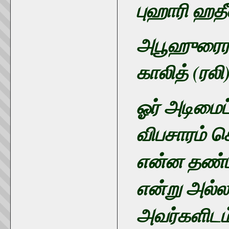
புஹாரி ஹ
அபூஹுரைரா 
காலித் (ரல
ஓர் அடிமைப
விபசாரம் ச
என்ன தண்ட
என்று அல்ல
அவர்களிடம்