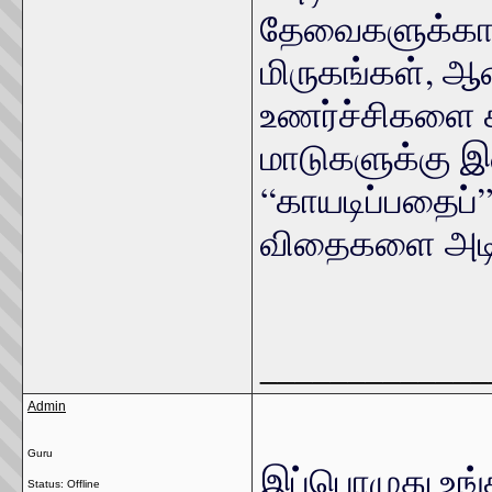
தேவைகளுக்கா
மிருகங்கள், ஆ
உணர்ச்சிகளை க
மாடுகளுக்கு இன
“காயடிப்பதைப
விதைகளை அடித
_____________
Admin
Guru
இப்பொழுது உங்
Status: Offline