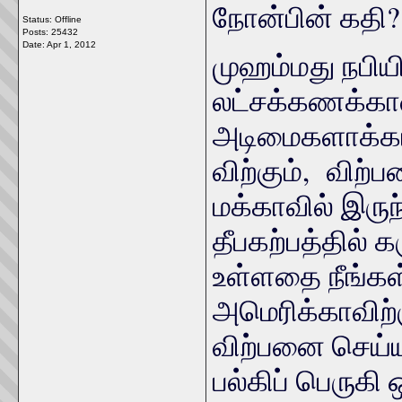
நோன்பின் கத
Status: Offline
Posts: 25432
Date:
Apr 1, 2012
முஹம்மது நபியி
லட்சக்கணக்கான
அடிமைகளாக்கப
விற்கும், விற்
மக்காவில் இரு
தீபகற்பத்தில்
உள்ளதை நீங்கள
அமெரிக்காவிற்
விற்பனை செய்ய
பல்கிப் பெருகி