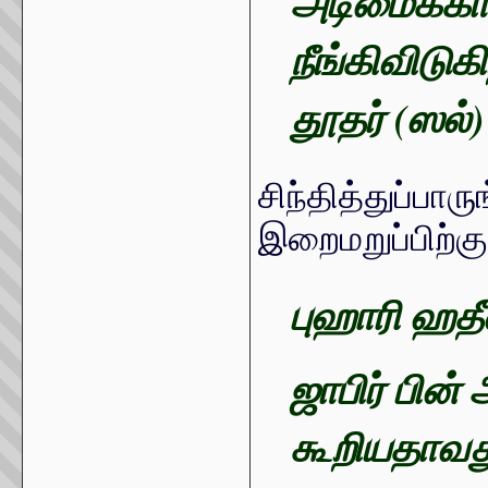
அடிமைக்க
நீங்கிவிடு
தூதர் (ஸல்)
சிந்தித்துப்பா
இறைமறுப்பிற்க
புஹாரி ஹதீ
ஜாபிர் பின்
கூறியதா