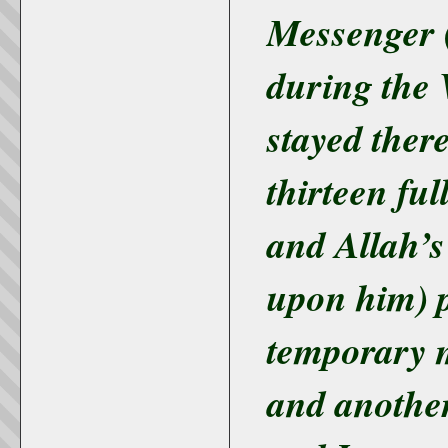
Messenger 
during the 
stayed there 
thirteen ful
and Allah’
upon him) p
temporary 
and another