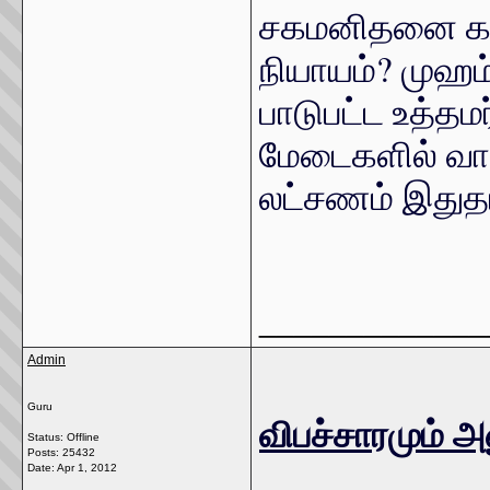
சகமனிதனை கா
நியாயம்? முஹம
பாடுபட்ட உத்தம
மேடைகளில் வாய
லட்சணம் இதுத
_____________
Admin
Guru
விபச்சாரமும் 
Status: Offline
Posts: 25432
Date:
Apr 1, 2012