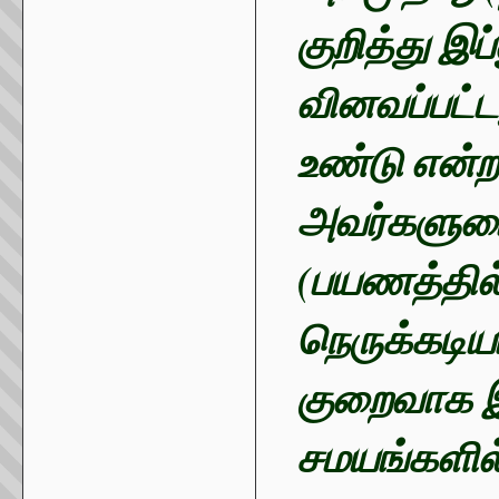
குறித்து இப
வினவப்பட்ட
உண்டு என்ற
அவர்களுடை
(பயணத்தில
நெருக்கடி
குறைவாக இ
சமயங்களில்