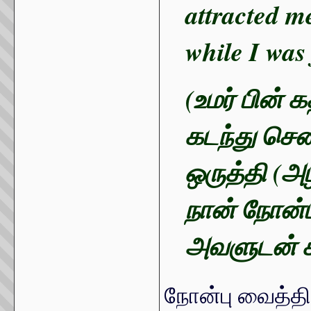
attracted m
while I was 
(உமர் பின் 
கடந்து சென
ஒருத்தி (அ
நான் நோன்ப
அவளுடன் கல
நோன்பு வைத்த