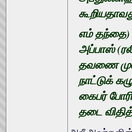
கூறியதாவத
எம் தந்தை)
அப்பாஸ் (ர
தவணை முறை
நாட்டுக் க
கைபர் போரி
தடை விதித்