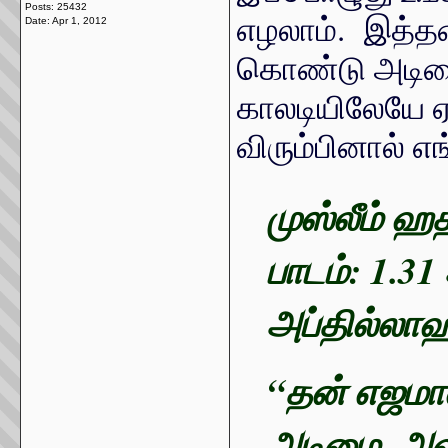
Posts: 25432
எழலாம். இத்த
Date:
Apr 1, 2012
கொண்டு அடிம
காலடியிலேயே ஏன
விரும்பினால் 
முஸ்லீம் ஹத
பாடம்: 1.31 
அப்தில்லாஹ்
“தன் எஜமான
அடிமை, அவர