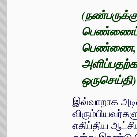
(நண்பருக்க
பெண்ணைப் ப
பெண்ணை, ‘
அளிப்பதற்கா
ஒருசெய்தி)
இவ்வாறாக அட
விரும்பியவர்கள
எகிப்திய ஆட்சி