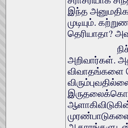
இந்த அனுமதிக
முடியும். கற்று
தெரியாதா? அவ
நிச்சயமா
அறிவார்கள். 
விவாதங்களை ப
விரும்புவதில்
இருதலைக்கொள்ள
ஆளாகிவிடுகின்
முரண்பாடுகளைய
ஆதாரங்களுடன் ச