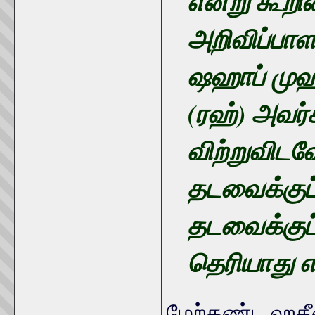
என்று கூறின
அறிவிப்பாள
ஷஹாப் முஹம
(ரஹ்) அவர
விற்றுவிடவ
தடவைக்குப்
தடவைக்குப்
தெரியாது எ
மேற்கண்ட ஹதீ