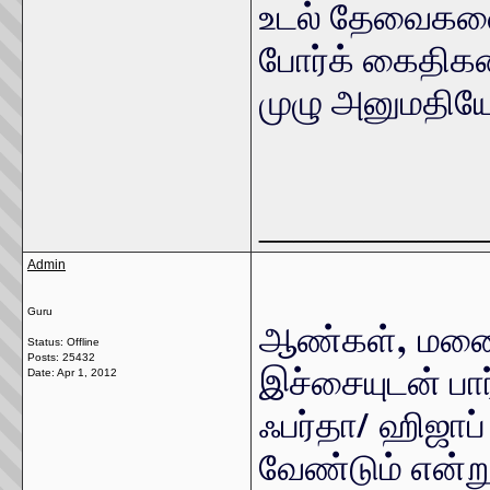
உடல் தேவைகளை
போர்க் கைதிக
முழு அனுமதியோ
_____________
Admin
Guru
,
ஆண்கள்
மனை
Status: Offline
Posts: 25432
இச்சையுடன் பார
Date:
Apr 1, 2012
/
ஃபர்தா
ஹிஜாப
வேண்டும் என்று