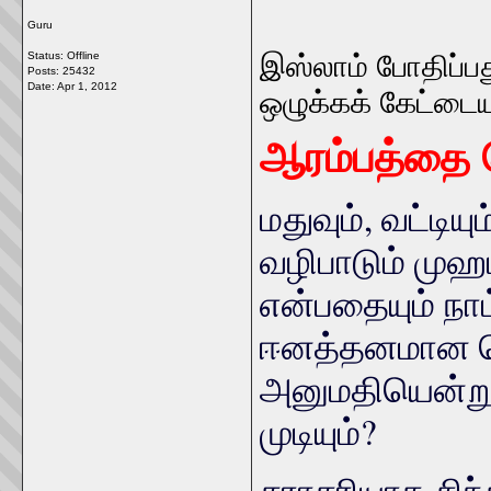
Guru
Status: Offline
இஸ்லாம் போதிப்
Posts: 25432
Date:
Apr 1, 2012
ஒழுக்கக் கேட்டை
ஆரம்பத்தை ந
மதுவும், வட்டி
வழிபாடும் முஹ
என்பதையும் நா
ஈனத்தனமான 
அனுமதியென்று 
முடியும்?
சராசரியாக சிந்