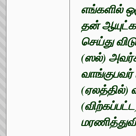
எங்களில் 
தன் ஆயுட்க
செய்து விடு
(ஸல்) அவ
வாங்குபவர்
(ஏலத்தில்) 
(விற்கப்பட
மரணித்துவி