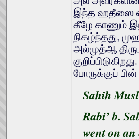
அலீ அவர்களின்
இந்த ஹதீஸை ஷ
கீழே காணும் இ
நிகழ்ந்தது, ம
அல்முத்ஆ திர
குறிப்பிடுகிறத
போருக்குப் பின
Sahih Musl
Rabi’ b. Sab
went on an 