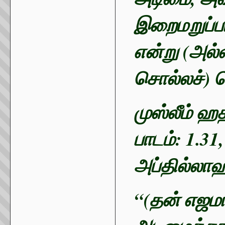
இறைமறுப்ப
என்று (அல்
சொல்லச்) செ
முஸ்லீம் ஹத
பாடம்: 1.31,
அப்தில்லாஹ்
“(தன் எஜமா