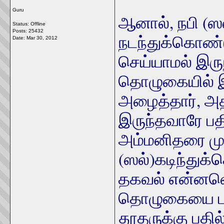
Guru
ஆனால், நபி (ஸல
Status: Offline
Posts: 25432
நடந்துக்கொண
Date:
Mar 30, 2012
செய்யாமல் இரு
தொழுகையில் இர
அழைத்தார், அ
இருந்தவாரே பத
அம்மனிதரை மு
(ஸல்)
கடிந்துக
தகவல் என்ன‌வெ
தொழுகையை பாதி
தூதருக்கு பதி