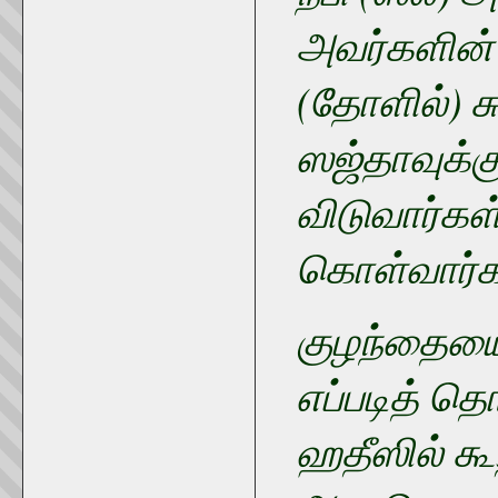
அவர்களின்
(தோளில்) ச
ஸஜ்தாவுக்க
விடுவார்கள்
கொள்வார்க
குழந்தையை
எப்படித் தொ
ஹதீஸில் க