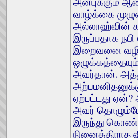
அன்புக்கும் ஆ
வாழ்க்கை முழு
அல்லாஹ்வின் 
இருப்பதாக நபி
இறைவனை வழிப
ஒழுக்கத்தையும்
அவர்தான். அத
அற்பமனிதனுக்க
ஏற்பட்டது ஏன்
அவர் தொழும்ப
இருந்து கொண்ட
நினைத்திராத 