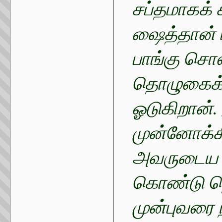
சப்தமாகக் 
ஷைத்தான் ப
பாங்கு சொல்
தொழுகைக்க
ஓடுகிறான்.
முன்னோக்க
அவருடைய ம
கொண்டு த
முன்புவரை