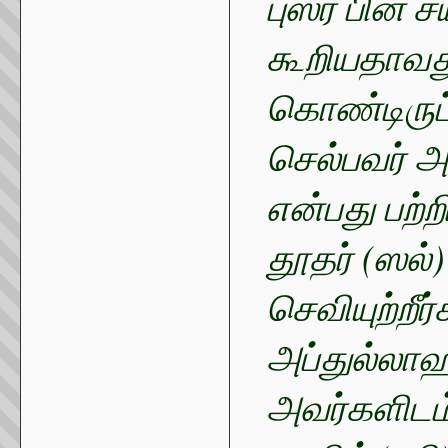
புஸ்ர் பின் 
கூறியதாவத
கொண்டிருப்
செல்பவர் 
என்பது பற்
தூதர் (ஸல்
செவியுற்றீ
அப்துல்லாஹ
அவர்களிடம்