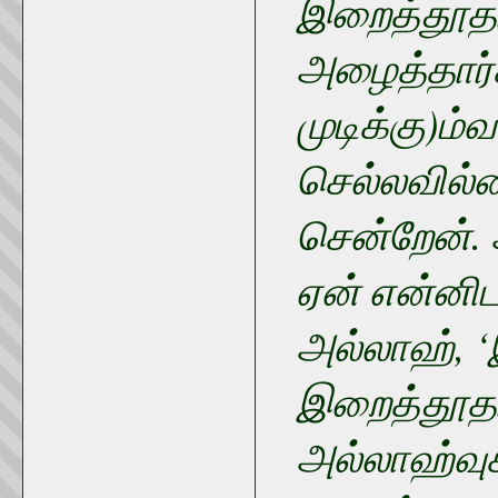
இறைத்தூதர
அழைத்தார்
முடிக்கு)ம
செல்லவில்ல
சென்றேன். 
ஏன் என்னி
அல்லாஹ், 
இறைத்தூதர
அல்லாஹ்வுக