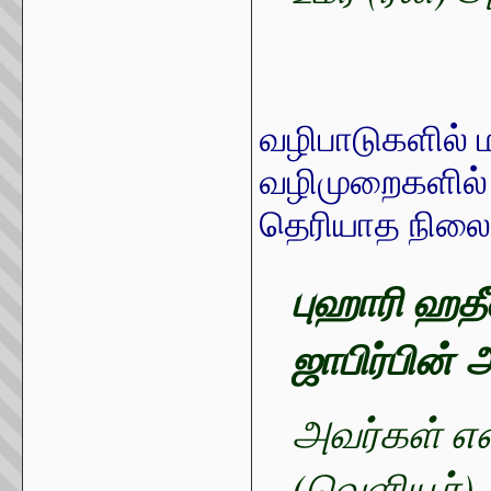
வழிபாடுகளில் 
வழிமுறைகளில்
தெரியாத நிலைய
புஹாரி ஹத
ஜாபிர்பின்
அ
அவர்கள் எ
(வெளியூர்)