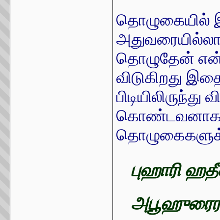
தொழுகையில் இ
அதுவரையில்லா
தொழுதேன் என்
விடுகிறது இத
பிடியிலிருந்து 
கொண்டவனாக மற
தொழுகைகளுக்
புஹாரி ஹதீ
அபூஹுரை