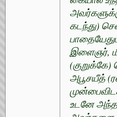
அவர்களுக்
கடந்து) ச
பாதையேதும
இளைஞர், ம
(குறுக்கே)
அபூசயீத் (
முன்பைவிடக
உடனே அந்த
அவர்களை ஏச