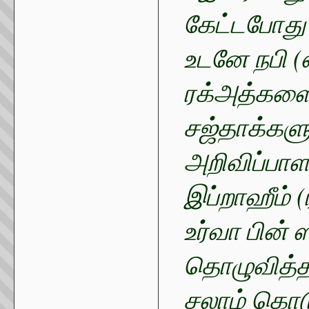
கேட்டபோது 
உடனே நபி (
ரக்அத்களை
சஜ்தாக்களு
அறிவிப்பாள
இப்றாஹீம் (
உர்வா பின் 
தொழுவித்த
சலாம் கொடுத