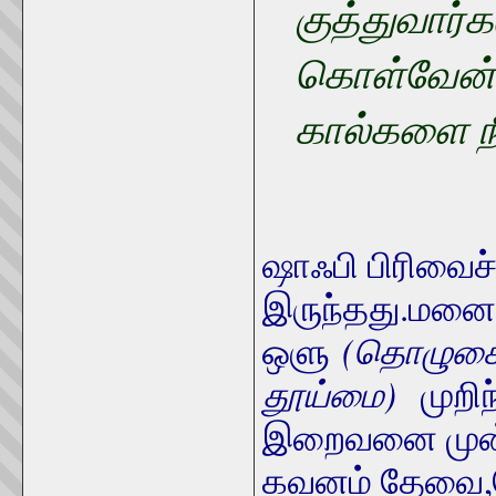
குத்துவார்
கொள்வேன். 
கால்களை ந
ஷாஃபி பிரிவைச்
இருந்தது.
மனைவ
ஒளு
(
தொழுகை
தூய்மை
)
முறி
இறைவனை முன்
கவனம் தேவை,