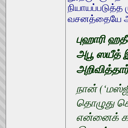
நியாயப்படுத்த‌
வசனத்தையே ஆத
புஹாரி ஹதீ
அபூ ஸயீத் 
அறிவித்தார
நான் (‘மஸ்ஜ
தொழுது கொ
என்னைக் க