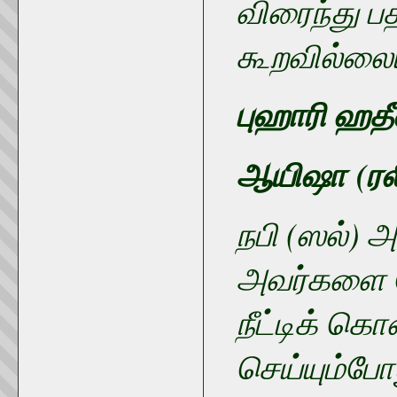
விரைந்து பத
கூறவில்லைய
புஹாரி ஹதீ
ஆயிஷா
(ர
நபி (ஸல்) 
அவர்களை ந
நீட்டிக் கொ
செய்யும்ப