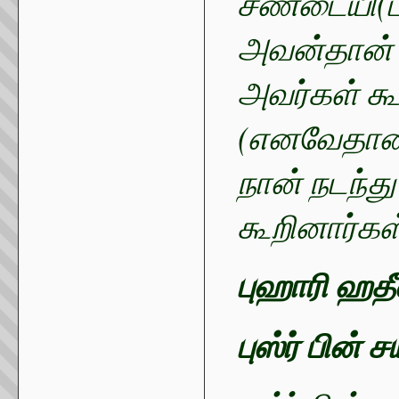
சண்டையி(ட்
அவன்தான் 
அவர்கள் கூ
(எனவேதான்
நான் நடந்த
கூறினார்கள
புஹாரி ஹத
புஸ்ர் பின் ச