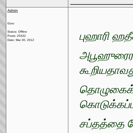
_____________
Admin
Guru
புஹாரி ஹதீ
Status: Offline
Posts: 25432
Date:
Mar 30, 2012
அபூஹுரைரா
கூறியதாவத
தொழுகைக்கா
கொடுக்கப்ப
சப்தத்தை க