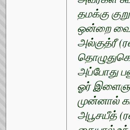
தமக்கு குறு
ஒன்றை வைத
அல்குத்ரீ 
தொழுதுகொண
அப்போது பன
ஓர் இளைஞர்
முன்னால் க
அபூசயீத் (
கையால் உந்த