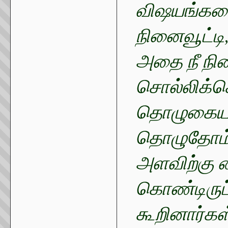
விஷயங்களை
நினைவூட்டி,
அதை நீ நின
சொல்லிக்க
தொழுகையாள
தொழுதோம் எ
அளவிற்கு 
கொண்டிருப்
கூறினார்கள