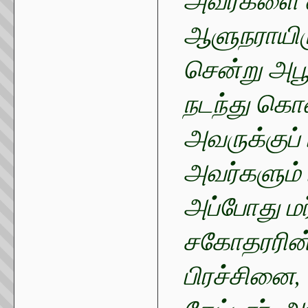
ஆளுநராயிரு
சென்று அபூச
நடந்து கொண
அவருக்குப் 
அவர்களும் 
அப்போது மர
சகோதரரின்
பிரச்சினை,