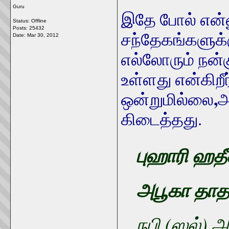
Guru
இதே போல் என
Status: Offline
Posts: 25432
சந்தேகங்களுக்க
Date:
Mar 30, 2012
எல்லோரும் நன்
உள்ளது என்கிறீ
,
ஒன்றுமில்லை
அ
கிடைத்தது.
புஹாரி ஹத
அபூகா தா
நபி (ஸல்) 