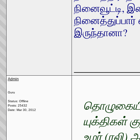
நினைவூட்டி, இத
நினைத்துப்பார
இருந்தானா?
_____________
Admin
Guru
தொழுகையி
Status: Offline
Posts: 25432
Date:
Mar 30, 2012
யுக்திகள் க
உமர் (ரலி) 