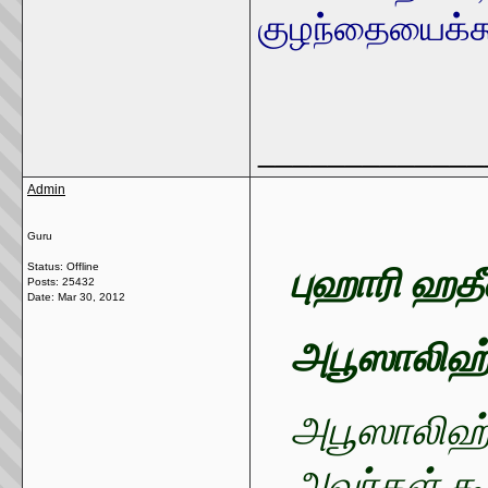
குழந்தையைக்கூ
_____________
Admin
Guru
புஹாரி ஹத
Status: Offline
Posts: 25432
Date:
Mar 30, 2012
அபூஸாலிஹ்
அபூஸாலிஹ்
அவர்கள் கூ