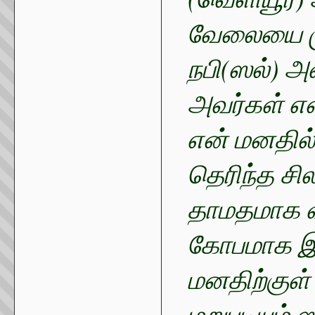
வேலையை முடி
நபி(ஸல்) அ
அவர்கள் எ
என் மனதில்
தெரிந்த ச
தாமதமாக வந
கோபமாக இரு
மனதிற்குள்
மறுபடியும் 