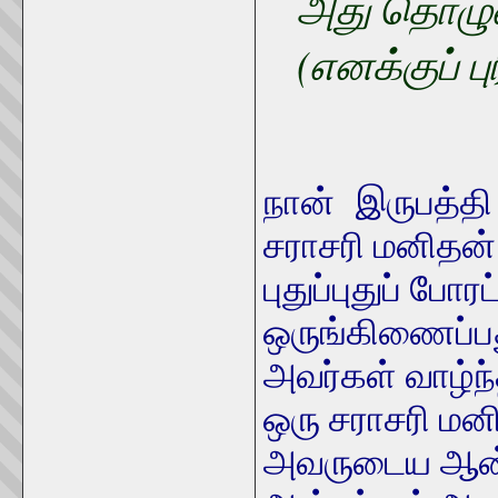
அது தொழுக
(எனக்குப் 
நான் இருபத்தி 
சராசரி மனிதன்
புதுப்புதுப் போரட
ஒருங்கிணைப்பத
அவர்கள் வாழ்ந
ஒரு சராசரி மனி
அவருடைய ஆன்ம