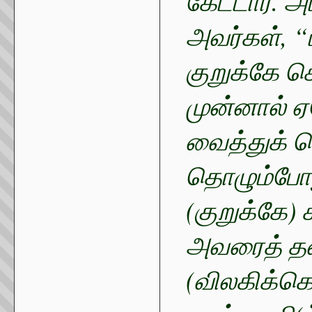
கேட்டார். அ
அவர்கள், “
குறுக்கே ச
முன்னால் ஏ
வைத்துக் க
தொழும்போத
(குறுக்கே) 
அவரைத் தள்
(விலகிக்க