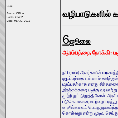
Guru
வழிபாடுகளில்
Status: Offline
Posts: 25432
Date:
Mar 30, 2012
6
ஜூலை
ஆரம்பத்தை நோக்கி: பக
நபி (ஸல்) அவர்களின் மரணத்தி
குழப்பத்தை என்னால் சகித்த
மறப்பதற்காக எனது சிந்தனைய
இரத்தக்கறை படிந்த வரலாற்
முற்றிலும் நிறுத்தினேன். அர
படுகொலை வரலாற்றை படித்து
ஹதீஸ்களைப் பொருளுணர்ந்து ப
கொள்வது என்று முடிவு செய்