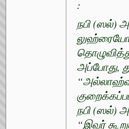
:
நபி (ஸல்) 
லுஹ்ரைய
தொழுவித்து
அப்போது, த
“அல்லாஹ்
குறைக்கப்பட
நபி (ஸல்) 
“இவர் கூற