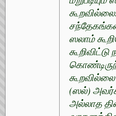
கூறவில்லை
சந்தேகங்கள்
ஸலாம் கூறி
கூறிவிட்டு
கொண்டிருந்
கூறவில்லை 
(ஸல்) அவர்
அல்லாத தி