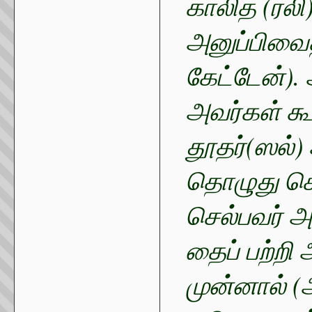
காலித் (ரல
அனுப்பிவைத
கேட்டேன்).
அவர்கள் கூ
தூதர்(ஸல்)
தொழுது கொண
செல்பவர் அ
தைப் பற்றி 
முன்னால் (