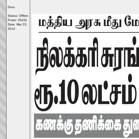
Guru
Status: Offline
Posts: 25432
Date:
Mar 23,
2012