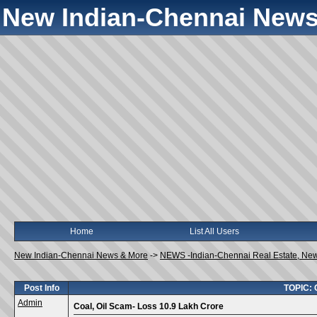
New Indian-Chennai News
Home
List All Users
New Indian-Chennai News & More
->
NEWS -Indian-Chennai Real Estate, Ne
Post Info
TOPIC: C
Admin
Coal, Oil Scam- Loss 10.9 Lakh Crore