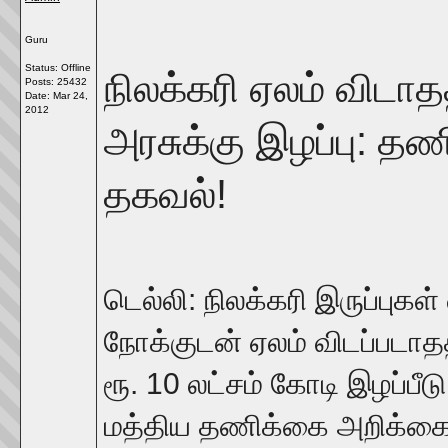
Guru
Status: Offline
நிலக்கரி ஏலம் விடாத
Posts: 25432
Date:
Mar 24,
2012
அரசுக்கு இழப்பு: தண
தகவல்!
டெல்லி: நிலக்கரி இருப்புகள்
நோக்குடன் ஏலம் விடப்படாத
ரூ. 10 லட்சம் கோடி இழப்பீட
மத்திய தணிக்கை அறிக்கை