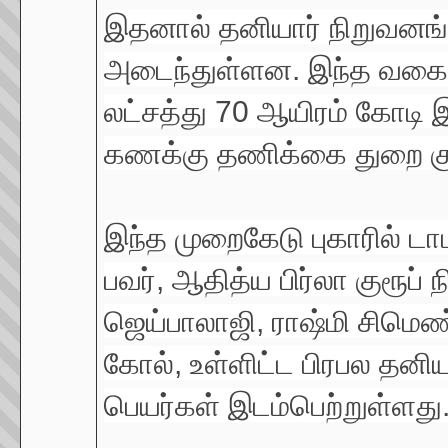
இதனால் தனியார் நிறுவனங
அடைந்துள்ளன. இந்த வகையி
லட்சத்து 70 ஆயிரம் கோடி இ
கணக்கு தணிக்கை துறை குற்
இந்த முறைகேடு புகாரில் டாடா
பவர், ஆதித்ய பிர்லா குரூப் 
ஜெய்பாலாஜி, ராஷ்மி சிமெண்ட்
கோல், உள்ளிட்ட பிரபல தனி
பெயர்கள் இடம்பெற்றுள்ளது