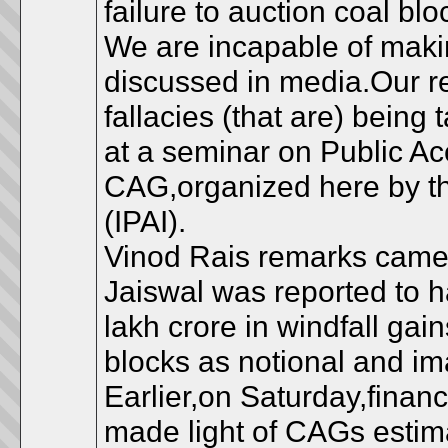
failure to auction coal bl
We are incapable of maki
discussed in media.Our re
fallacies (that are) being
at a seminar on Public Ac
CAG,organized here by the 
(IPAI).
Vinod Rais remarks came 
Jaiswal was reported to 
lakh crore in windfall gai
blocks as notional and im
Earlier,on Saturday,fina
made light of CAGs estim