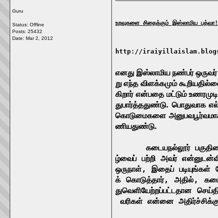
Guru
உறவுகளை சிதைக்கும் இஸ்லாமிய பத்வா!
Status: Offline
Posts: 25432
Date:
Mar 2, 2012
http://iraiyillaislam.blog
எனது
இஸ்லாமிய
நண்பர்
ஒருவர்
று
எந்த
விளக்கமும்
கூறியதில்
கிறார்
என்பதை
மட்டும்
உணரமுடி
து
பார்த்ததுண்டு
.
பொதுவாக
எல
கொடுமைகளை
அனுபவபூர்வம
ணியதுண்டு
.
கடையநல்லூர்
பகுதி
ழ்வைப்
பற்றி
அவர்
என்னுடன்
வ
ஒருநாள்
,
இதைப்
படியுங்கள்
க்
கொடுத்தார்
,
அதில்
,
கடை
து
வெளியேற்றப்பட்டதான
செய்த
வரிகள்
என்னை
அதிர்ச்சிக்