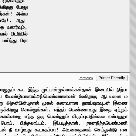
்டிருக்கிறதா
க்கிறது
போலு
்கள்
!
அவ்வ
னரே
!.
அது
மத
உணர்வும்
,
கால்
பிடரியில்
பாய்ந்து
பிரா
Printer Friendly
Permalink
ொழுதும்
கூட
இந்த
முட்டாள்
முல்லாக்கள்தான்
இடையில்
நிற்பா
ய
வேண்டுமானால்
அப்பெண்ணானவள்
வேறொரு
ஆடவனை
ம
று
அதன்
பின்புதான்
முதல்
கணவரான
துராப்ஷாவுடன்
இணை
ுக்கிறது
சொல்லுங்கள்
.
எந்தப்
பெண்ணாவது
இதை
ஏற்றுக்
துகொள்வதை
எந்த
ஒரு
பெண்ணும்
விரும்புவதில்லை
என்பதுதா
பொய்
.
பித்தலாட்டம்
.
இப்படித்தான்
,
நானறிந்த
பெண்மணி
டன்
நீ
வாழ்வது
கூடாதம்மா
!
அவனை
தலாக்
செய்துவிடு
என