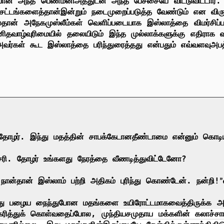
போன
அந்த
பெண்மனி
அத்துடன்
அந்த
பேச்சையே
விட்டுவிட்டார்
சட்டங்களைத்தான்
இன்றும்
நடைமுறைப்படுத்த
வேண்டும்
என
விரு
்தான்
அநேக
முஸ்லீம்கள்
வெளிப்படையாக
இஸ்லாத்தை
விமர்சிப
னித
வாழ்வுரிமையில்
தலையிடும்
இந்த
முல்லாக்களுக்கு
எதிராக
வ
அவர்கள்
கூட
இஸ்லாத்தை
பரிந்துரைத்தது
என்பதும்
எவ்வளவு
அப
தோழர்
.
இந்து
மதத்தின்
சாபக்கேடான
தீண்டாமை
என்னும்
கொடி
ரி
.
தோழர்
உங்களது
நேரத்தை
வீணடித்து
விட்டேனோ
?
நான்தான்
இஸ்லாம்
பற்றி
அதிகம்
புரிந்து கொண்டேன்
.
நன்றி
!
”
து
பழைய
நைந்துபோன
மதங்களை
உயிரோட்டமாக
வைத்திருக்க
அ
கரித்துக்
கொள்வதைப்போல
,
முந்திய
சமுதாய
மக்களின்
கலாச்சார