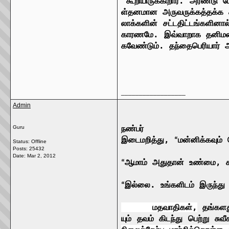
கூறியிருக்கிறார்
.
அரண்டு
ள்தனமான
அருவருக்கத்தக்க
லாக்களின்
சட்டதிட்டங்களினால
காரணமே
.
இவ்வாறாக
தனிம
கவேண்டும்
.
தந்தை
பெரியார்
__________________
Admin
நண்பர்
Guru
இடைமறித்து
,
மன்னிக்கவும்
“
Status: Offline
Posts: 25432
Date:
Mar 2, 2012
ஆமாம் அதுதான் உண்மை
, ச
“
இல்லை
.
உங்களிடம்
இருந்து
“
மதவாதிகள்
,
தங்கள
யும்
தவம்
கிடந்து
பெற்று
சுவீ