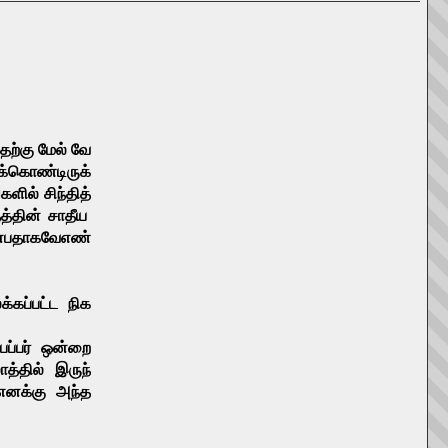
தற்கு
மேல்
வே
ிக்கொண்டிருக்
்களில்
சிந்தித்
த்தின்
சாதீய
்பதாகவே
எண்
க்கப்பட்ட
நிக
ேப்பர்
ஒன்றை
த்தில்
இருந்
எனக்கு
அந்த