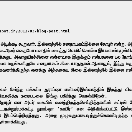
spot.in/2012/03/blog-post.html
அடிக்கடி
கூறுவார்
,
இஸ்லாத்தில்
சனநாயகம்
இல்லை
தோழர்
என்று
.
அ
லை
..
அவர்
எதையோ
மனதில்
வைத்து
வெளிச்சொல்ல
இயலாமல்
புழுங்க
ந்தது
..
அவரது
பிரச்சினை
என்னவாக
இருக்கும்
என்பதனை
பல
நேரங
்லா
மதங்களிலுமே
சனநாயகம்
கிடையாதுதான்
.
ஆனாலும்
,
இந்து
மத
ாக
உணர்ந்திருந்த
எனக்கு
அத்தகைய
நிலை
இஸ்லாத்தில்
இல்லை
என
யைச்
சேர்ந்த
மக்கட்டி
துராப்ஷா
என்பவர்
இஸ்லாத்தில்
இருந்து
வில
ிவாதித்த
உரையடலை
இங்கு
பகிர்ந்து
கொள்கிறேன்
.
தோழர்
என
அவர்
கையில்
வைத்திருந்த
செய்தித்தாளின்
கட்டிங்
ப
யநல்லூர்
மக்கட்டி
துராப்ஷா
’
காபிர்
’
என
அறிவிக்கப்பட்டு
இஸ்லா
ி
இடம்பெற்றிருந்தது
.
அதை
முழுவதுமாக
படித்துக்கொண்டிருந்த
குள்ளாக்கியது
.