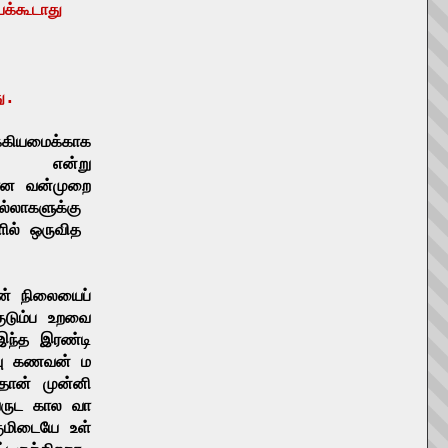
யக்கூடாது
ு
.
்கியமைக்காக
என்று
ான
வன்முறை
ல்லாகளுக்கு
ில்
ஒருவித
ன்
நிலையைப்
ுடும்ப
உறவை
இந்த
இரண்டி
ு
கணவன்
ம
தான்
முன்னி
ருட
கால
வா
ுமிடையே
உள்