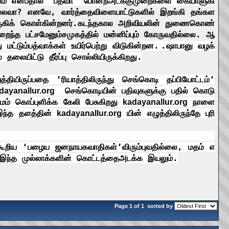
ம்
என்பதால்
‘
பத்வா
’
போன்ற
அடக்குமுறைகளை
கையாளுகி
ல்லவா
?
எனவே
,
வார்த்தை
விளையாட்டுகளில்
இறங்கி
தங்கள
கிக்
கொள்கின்றனர்
.
கடந்தகால
அறிவியலின்
துணைகொண்
றைந்த
பட்சமேனும்
சமுகத்தில்
மன்னிப்பும்
கோருவதில்லை
.
ஆ
ு
மட்டும்
பத்வாக்கள்
உயிர்பெற்று
விடுகின்றன
.
.
ஷாபானு
வழக்
்
தலையிட்டு
தீர்ப்பு
சொல்லியிருக்கிறது
.
த்தியிருப்பதை
’
ரியாத்திலிருந்து
செங்கொடி
தப்பியோட்டம்
’
செங்கொடியின்
பதிவுகளுக்கு
பதில்
கொடு
dayanallur.org
மம்
கொப்புளிக்க
கேலி
பேசுகிறது
நாளை
kadayanallur.org
இந்த
தளத்தின்
யின்
எழுத்திலிருந்தே
புரி
kadayanallur.org
கூறிய
‘
பழைய
ஜனநாயகவாதிகள்
’
விரும்புவதில்லை
,
மதம்
எ
இந்த
முல்லாக்களின்
கொட்டத்தை
அடக்க
இயலும்
.
Page 1 of 1
sorted by