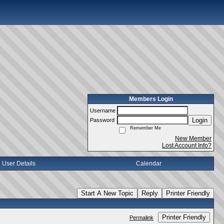
Members Login
Username
Login
Password
Remember Me
New Member
Lost Account Info?
User Details
Calendar
Start A New Topic
Reply
Printer Friendly
Printer Friendly
Permalink