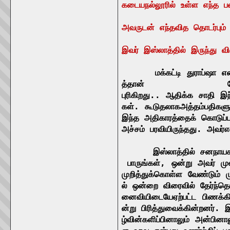
கடையநல்லூரில்
உள்ள
எந்த
ப
அவருடன்
எந்தவித
தொடர்பும்
இவர்
இஸ்லாத்தில்
இருந்து
வி
மக்கட்டி
துராப்ஷா
என
த்தான்
புரிகிறது
.
.
ஆதிக்க
சாதி
இந
கள்
.
கூடுதலாக
அத்தம்பதிகள
இந்த
அதிகாரத்தைக்
கொடுப்ப
அச்சம்
பரவியிருந்தது
.
அவர்
எ
இஸ்லாத்தில்
சனநாயக
பாருங்கள்
,
ஒன்று
அவர்
மு
முறித்துக்கொள்ள
வேண்டும்
ம
ல்
ஒன்றை
விரைவில்
தேர்ந்த
னைவியிடையே
ஏற்பட்ட
பிணக்க
ன்று
பிரித்துவைக்கின்றனர்
.
இ
ழ்வின்
களிப்பினாலும்
அன்பினால