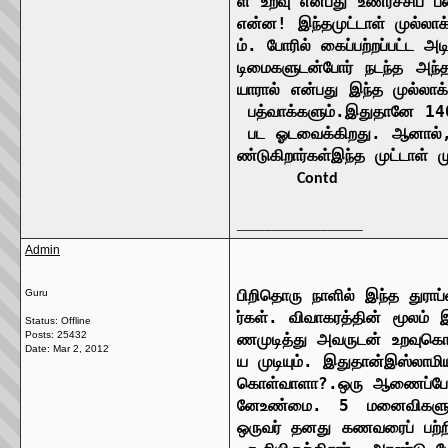
ள
உறவு
என்பது
உணர்ச்சிப்
ப
என்ன
!
இந்த
முட்டாள்
முல்லாக
ம்
.
போரில்
கைப்பற்றப்பட்ட
அட
டிமைகளுடன்
போர்
நடந்த
அந்
யாரால்
என்பது
இந்த
முல்லாக
பத்வாக்களும்
.
இதுதானே
14
பட
ஓடவைக்கிறது
.
ஆனால்
ண்டுகிறார்கள்
இந்த
முட்டாள்
ம
Contd
__________________
Admin
பிறிதொரு
நாளில்
இந்த
துராப
Guru
ர்கள்
.
விவாகரத்தின்
மூலம்
இ
Status: Offline
Posts: 25432
ணமுடித்து
அவருடன்
உறவு
கொ
Date:
Mar 2, 2012
ய
முடியும்
.
இதுதான்
இஸ்லாமி
கொள்வாளா
?.
ஒரு
ஆணைப்ப
னே
உண்மை
. 5
மனைவிகளுட
ஒருவர்
தனது
கணவரைப்
பற்ற