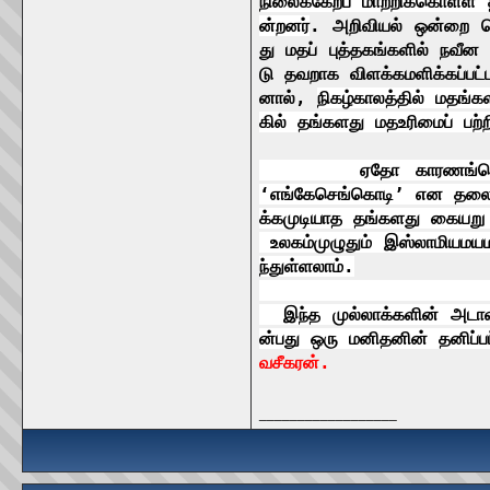
நிலைக்கேற்ப
மாற்றிக்கொள்ள
ன்றனர்
.
அறிவியல்
ஒன்றை
ம
து
மதப்
புத்தகங்களில்
நவீன
டு
தவறாக
விளக்கமளிக்கப்பட
னால்
,
நிகழ்காலத்தில்
மதங்க
கில்
தங்களது
மத
உரிமைப்
பற்ற
ஏதோ காரணங்கொண்ட
‘
எங்கே
செங்கொடி
’
என
தலைப
க்க
முடியாத
தங்களது
கையறு
உலகம்
முழுதும்
இஸ்லாமியமய
ந்து
ள்ளலாம்
.
இந்த
முல்லாக்களின்
அடா
ன்பது
ஒரு
மனிதனின்
தனிப்ப
வசீகரன்
.
__________________