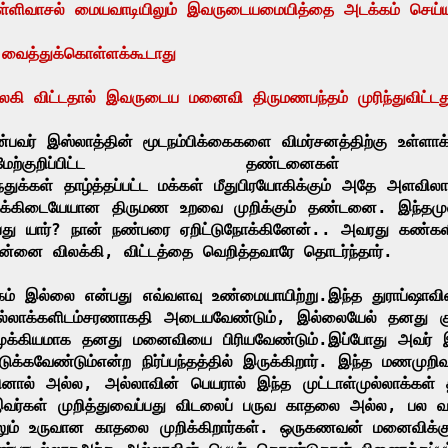
ள்ளிவாசல்
மையவாடியிலும்
இவருடைய
மையித்தை
அடக்கம்
செய்
வைத்துக்கொள்ளக்கூடாது
லகி
விட்டதால்
இவருடைய
மனைவி
திருமண
பந்தம்
முரிந்துவிட்டத
்பவர்
இஸ்லாத்தின்
மூடநம்பிக்கைகளை
விமர்சனத்திற்கு
உள்ளாக
மேற்குறிப்பிட்ட
தண்டனைகள் 
்துக்கள்
தாழ்த்தப்பட்ட
மக்கள்
மீது
பிரயோகிக்கும்
அதே
அளவில
ுக்கிடையேயான
திருமண
உறவை
முறிக்கும்
தண்டனை
.
இந்த
மு
து
யார்
?
நான்
நண்பரை
ஏறிட்டு
நோக்கினேன்
..
அவரது
கண்கள
ன்னை
விலக்கி
,
விட்டத்தை
வெறித்தவாரே
தொடர்ந்தார்
.
ம்
இல்லை
என்பது
எவ்வளவு
உண்மையாயிற்று
.
இந்த
துராப்ஷாவி
ல்லாக்களிடம்
சரணாகதி
அடையவேண்டும்
,
இல்லையேல்
தனது
க
ுக்கியமாக
தனது
மனைவியை
பிரியவேண்டும்
.
இப்போது
அவர்
ெடுக்கவேண்டும்
என்ற
நிர்ப்பந்தத்தில்
இருக்கிறார்
.
இந்த
மணமுறிவ
ினால்
அல்ல
,
அல்லாவின்
பெயரால்
இந்த
முட்டாள்
முல்லாக்கள்
வர்கள்
முறித்து
வைப்பது
விடலைப்
பருவ
காதலை
அல்ல
,
பல
வ
ும்
உருவான
காதலை
முறிக்கிறார்கள்
.
ஒரு
கணவன்
மனைவிக்க