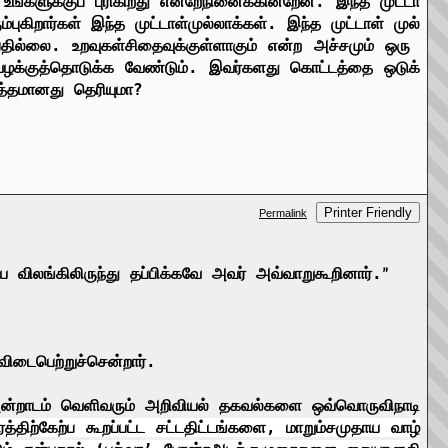
.
உங்களுக்குப்
புரிகிறது
என்றே
நினைக்கின்றேன்
.
இந்த
முட்டா
ம்புகிறார்கள்
இந்த
முட்டாள்
முல்லாக்கள்
.
இந்த
முட்டாள்
முல்
்பதில்லை
.
உறவுகள்
சிதைவுக்குள்ளாகும்
என்ற
அச்சமும்
ஒரு
ழக்குத்
தொடுக்க
வேண்டும்
.
இவர்களது
கொட்டத்தை
ஒடுக்
த்தமானது
தெரியுமா
?
Printer Friendly
Permalink
ய
விலங்கிலிருந்து
தப்பிக்கவே
அவர்
அவ்வாறு
கூறினார்
.
”
விடைபெற்றுச்சென்றார்
.
ன்றாடம்
வெளிவரும்
அறிவியல்
தகவல்களை
ஒவ்வொரு
விநாடி
த்திற்கேற்ப
கூறப்பட்ட
சட்டதிட்டங்களை
,
மாறும்
சமுதாய
வாழ்