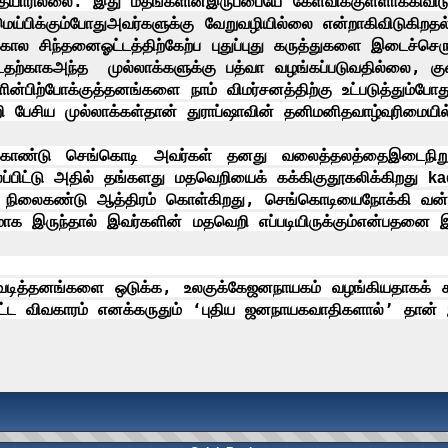
தயாரில்லை
.
இது
மதங்களின்
இருப்பையே
கேள்விக்குள்ளாக்கிவிடு
ெய்பிக்கும்போது
அவர்களுக்கு
வேறுவழியில்லை
என்றாகிவிடுகிறத
கால
சிந்தனை
ஓட்டத்திற்கேற்ப
புதுப்புது
கருத்துகளை
இடைச்செரு
்டதற்காக
அந்த
முல்லாக்களுக்கு
பத்வா
வழங்கப்படுவதில்லை
,
கு
ளின்
பிற்போக்குத்தனங்களை
நாம்
விமர்சனத்திற்கு
உட்படுத்தும்போத
ி
பேசிய
முல்லாக்கள்தான்
துராப்ஷாவின்
தனிமனித
வாழ்வுரிமையில
ு செங்கொடி
அவர்கள்
தனது
வலைத்தலத்தை
இடைநிறு
்பிட்டு
அதில்
தங்களது
மதவெறியைக்
கக்கி
குதூகலிக்கிறது
ka
நிலைகண்டு
ஆத்திரம்
கொள்கிறது
,
செங்கொடியை
நோக்கி
வன்
மாக
இருந்தால்
இவர்களின்
மதவெறி
எப்படியிருக்கும்
என்பதனை
வடித்தனங்களை
ஒடுக்க
,
உலகுக்கே
ஜனநாயகம்
வழங்கியதாகக்
ட்ட
விவகாரம்
எனக்
கருதும்
‘
புதிய
ஜனநாயகவாதிகளால்
’
தான்