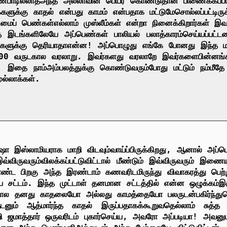
ண்பாடில்லாத
அந்த
அல்லாவின்
பெயர்
கொண்டுதான்
பிணைக்கப்பட
்களுக்கு
காதல்
என்பது
காமம்
என்பதாக
மட்டுமே
சொல்லப்பட்டிரு
ிமைப்
பெண்கள்
எல்லாம்
முஸ்லீம்கள்
என்றா
நினைக்கிறார்கள்
இவர
த
இடங்களிலேயே
அப்பெண்கள்
பாலியல்
பலாத்காரம்
செய்யப்பட்ட
்களுக்கு
தெரியாதா
என்ன
!
அப்பொழுது
எங்கே
போனது
இந்த
00
வருடகால
வரலாறு
.
இவர்களது
வரலாறே
இவர்களை
பின்னங்
,
இதை
நாம்
அம்பலத்துக்கு
கொண்டுவரும்போது
மட்டும்
நம்மீதே
ுல்லாக்கள்
.
்ஷா
இஸ்லாமியராக
மாறி
விடவும்
வாய்ப்பிருக்கிறது
,
ஆனால்
அப்ப
வ்விருவரும்
விலக்கப்பட்டுவிட்டால்
மீண்டும்
இவ்விருவரும்
இணை
ண்ட
பிறகு
அந்த
இரண்டாம்
கணவரிடமிருந்து
விவாகரத்து
பெற்
ய
சட்டம்
.
இந்த
முட்டாள்
தனமான
சட்டத்தில்
என்ன
ஒழுக்கம்
இர
ோல
தனது
காதலையோ
அல்லது
காமத்தையோ
பலருடன்
பகிர்ந்
னும்
ஆத்மார்ந்த
காதல்
இருப்பதாகக்
கூறுவதெல்லாம்
சுத்த
ி
ஜமாத்தார்
ஒருவரிடம்
புகார்
செய்ய
,
அவரோ
அப்படியா
!
அவனு