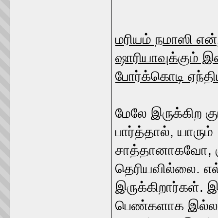
மரியம் நமாஸி என்
ஷாரியாவுக்கும் இஸ
போர்க்கொடி ஏந்திய
மேலே இருக்கிற 
பார்த்தால், யாரும் க
சாத்தானாகவோ, க
தெரியவில்லை. எ
இருக்கிறார்கள்.
பெண்களாக இல்லா