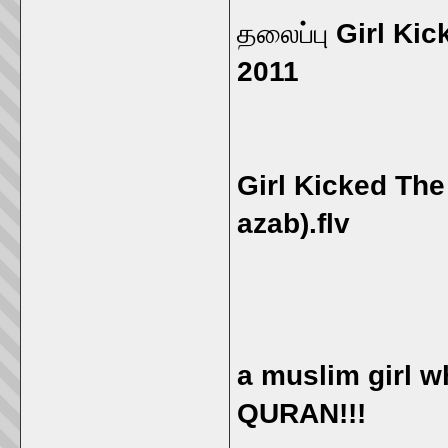
தலைப்பு
Girl Kic
2011
Girl Kicked Th
azab).flv
a muslim girl w
QURAN!!!