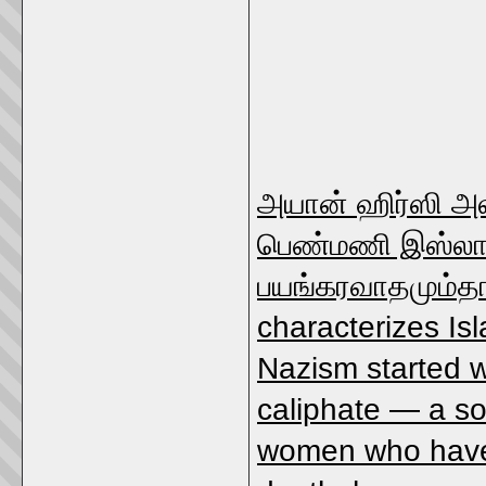
அயான் ஹிர்ஸி அல
பெண்மணி இஸ்லாம
பயங்கரவாதமும்தான்
characterizes Isl
Nazism started wit
caliphate — a so
women who have 