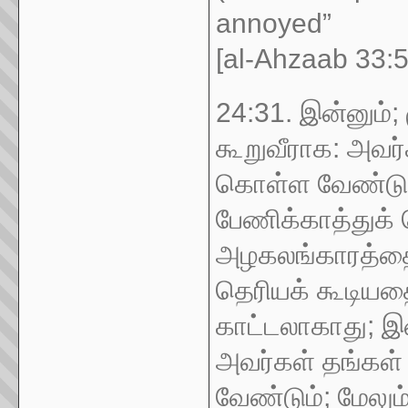
annoyed”
[al-Ahzaab 33:5
24:31. இன்னும்;
கூறுவீராக: அவர்
கொள்ள வேண்டும்
பேணிக்காத்துக்
அழகலங்காரத்தை
தெரியக் கூடியத
காட்டலாகாது; இ
அவர்கள் தங்கள்
வேண்டும்; மேலும