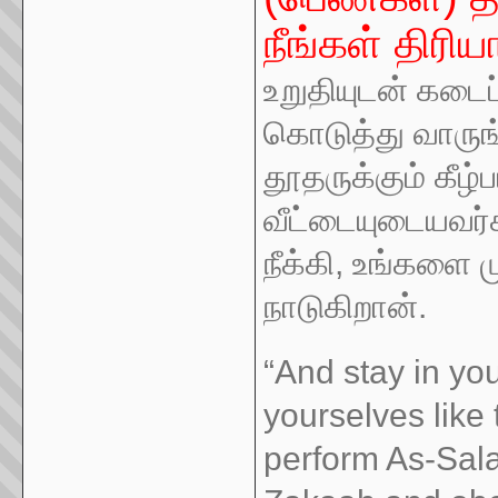
நீங்கள் திரிய
உறுதியுடன் கடைப
கொடுத்து வாருங
தூதருக்கும் கீழ்ப
வீட்டையுடையவர்
நீக்கி, உங்களை ம
நாடுகிறான்.
“And stay in yo
yourselves like 
perform As-Sal