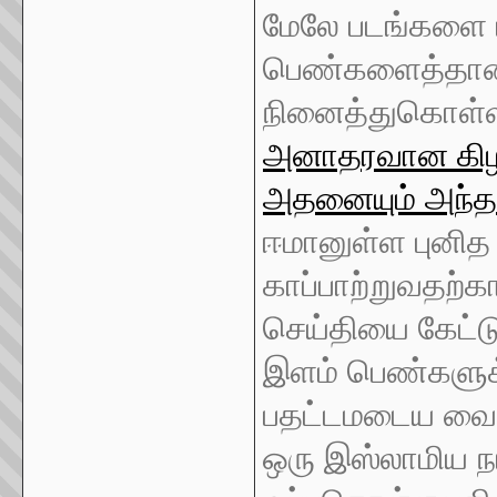
மேலே படங்களை 
பெண்களைத்தான் 
நினைத்துகொள்
அனாதரவான கிழவி
அதனையும் அந்த அ
ஈமானுள்ள புனித
காப்பாற்றுவதற்க
செய்தியை கேட்டு
இளம் பெண்களுக்
பதட்டமடைய வைத்த
ஒரு இஸ்லாமிய நா