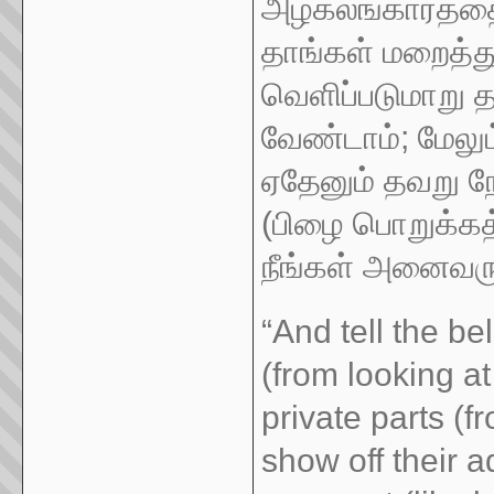
அழகலங்காரத்தை 
தாங்கள் மறைத்து
வெளிப்படுமாறு த
வேண்டாம்; மேலும
ஏதேனும் தவறு நேர
(பிழை பொறுக்கத் 
நீங்கள் அனைவரும
“And tell the b
(from looking at
private parts (f
show off their 