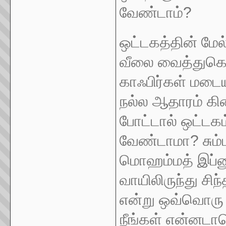
வேண்டாம்?
ஒட்டகத்தின் மேல
வீலை வைத்துகொண்
காஃபிர்கள் மடை
நல்ல ஆதாரம் கி
போட்டால் ஒட்டக
வேண்டாமா? சும
மொஹம்மத் இப்னு
வாயிலிருந்து சிந்
என்று ஒவ்வொரு 
நீங்கள் என்னடாவெ