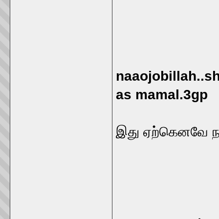
naaojobillah..s
as mamal.3gp
இது ஏற்கெனவே நாம்