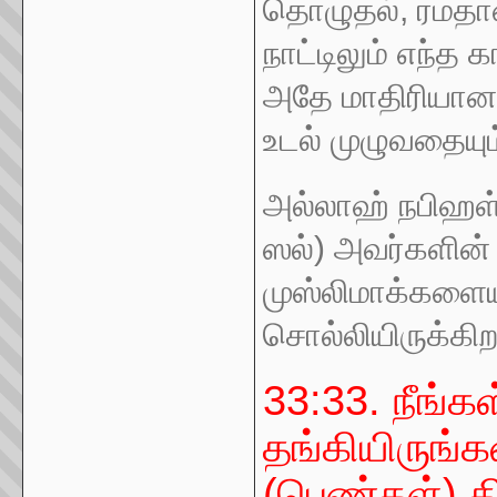
தொழுதல், ரமதான
நாட்டிலும் எந்த
அதே மாதிரியான 
உடல் முழுவதையும
அல்லாஹ் நபிஹள
ஸல்) அவர்களின
முஸ்லிமாக்களையு
சொல்லியிருக்கிற
33:33. நீங்க
தங்கியிருங்
(பெண்கள்) த