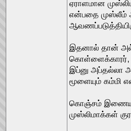
ஏராளமான முஸ்லிம
என்பதை முஸ்லீம
ஆவணப்படுத்தியிரு
இதனால் தான் அல
கொள்ளைக்காரர், 
இப்னு அப்தல்லா அ
மூளையும் கம்மி என
கொஞ்சம் இணையத்த
முஸ்லிமாக்கள் கு