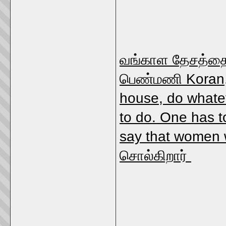
வங்காள தேசத்தை ச
பெண்மணி Koran, 
house, do whate
to do. One has to
say that women w
சொல்கிறார்