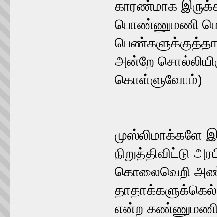
காரண்மாக இருக
பொண்ணுமணி மொஹம
பெண்களுக்குத்தான
அன்றே சொல்லியிர
கொள்ளுவோம்)
முஸ்லிமாக்களே 
நிறுத்திவிட்டு அ
கொலைவெறி அண்ணல்
தாதாக்களுக்கெல்
என்ற கண்ணுமணி