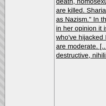
death, homosexu
are killed. Shari
as Nazism." In th
in her opinion it
who've hijacked 
are moderate. [..
destructive, nihil