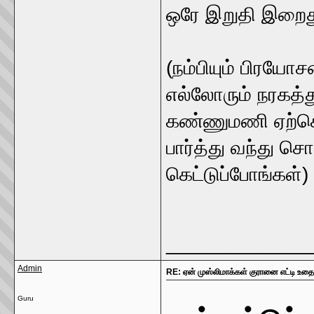
ஒரே இறுதி இறைதூத
(நம்பியும் பிரயோச
எல்லோரும் நரகத்த
கண்ணுமணி ஏற்கெ
பார்த்து வந்து ச
கெட்டுப்போங்கள்)
_____________
Admin
RE: ஏன் முஸ்லிமாக்கள் குரானை எட்டி உதை
Guru