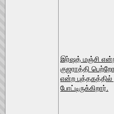
இர்ஷத் மஞ்சி என்
குஜராத்தி பெற்றோர
என்ற புத்தகத்தில
போட்டிருக்கிறார்.