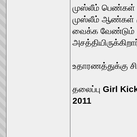
முஸ்லீம் பெண்கள்
முஸ்லீம் ஆண்கள்
வைக்க வேண்டும் 
அசத்தியிருக்கிறார
உதாரணத்துக்கு ச
தலைப்பு
Girl Kic
2011