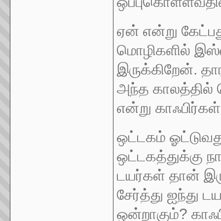
ஒப்புகொள்ளவதி
ஏன் என்று கேட்
மொழிகளில் இஸ்
இருக்கிறேன். த
அந்த காலத்தில் 
என்று காஃபிர்கள்
ஒட்டகம் ஓட்டுவத
ஒட்டகத்துக்கு நா
டயர்கள் தான் இர
சேர்த்து ஐந்து டய
ஒன்றாகும்? காஃப