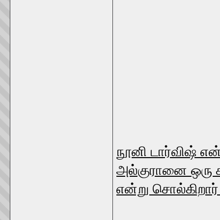
நூனி டார்விஷ் என
அல்குரானை ஒரு க
என்று சொல்கிறார