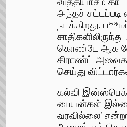
வித்தியாசம் காட
அந்தச் சட்டப்படி 
நடக்கிறது. ப**மர
சாதிகளிலிருந்து
கொண்டே ஆக வேண்
கிராண்ட் அவைகள
செய்து விட்டார்க
கல்வி இன்ஸ்பெக்ட
பையன்கள் இல்லைய
வரவில்லை' என்றா