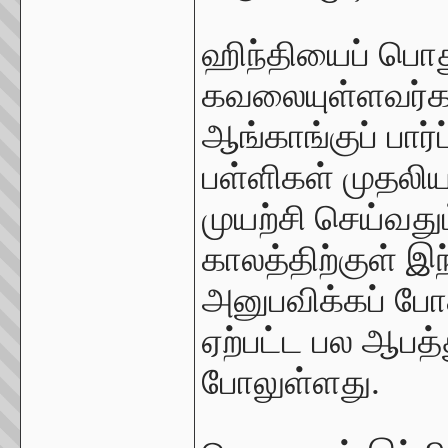
ஹிந்தியைப் பொத
கவலையுள்ளவர்கள
ஆங்காங்குப் பார
பள்ளிகள் முதலி
முயற்சி செய்வத
காலத்திற்குள் இந
அனுபவிக்கப் போக
ஏற்பட்ட பல ஆபத்த
போலுள்ளது.