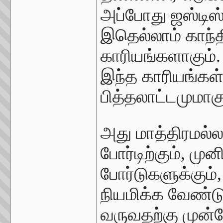
அப்போது ஜஸ்டிஸ் 
இதெல்லாம் காந்த
காரியங்களாகும். 
இந்த காரியங்கள்
பித்தலாட்டமுமாக
அது மாத்திரமல்ல
போர்டிற்கும், முன
போர்டுகளுக்கும்
நியமிக்க வேண்டும
வருவதற்கு முன்பே