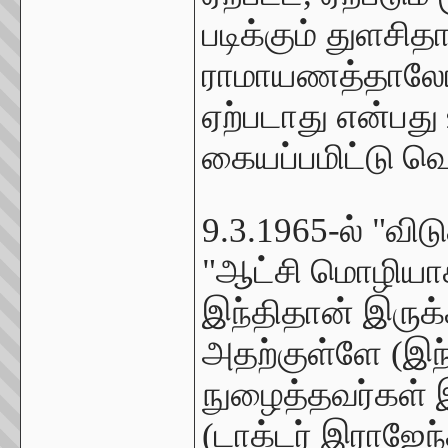
படிக்கும் துளச
ராமாயணத்தாலோ
ஏற்படாது என்பது
கையப்பமிட்டு வெள
9.3.1965-ல் "வி
"ஆட்சி மொழியாக
இந்திதான் இருக்
அதற்குள்ளே (இந்
நுழைத்தவர்கள் 
(டாக்டர் இராஜேந்