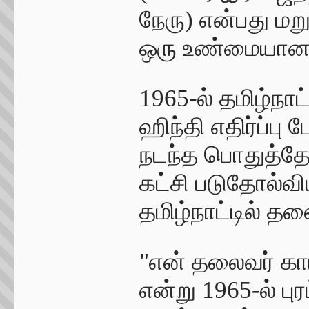
நேரு) என்பது மற
ஒரு உண்மையான ச
1965-ல் தமிழ்நா
ஹிந்தி எதிர்ப்பு
நடந்த பொதுத்தேர்
கட்சி படுதோல்வி
தமிழ்நாட்டில் தல
"என் தலைவர் கா
என்று 1965-ல் புர