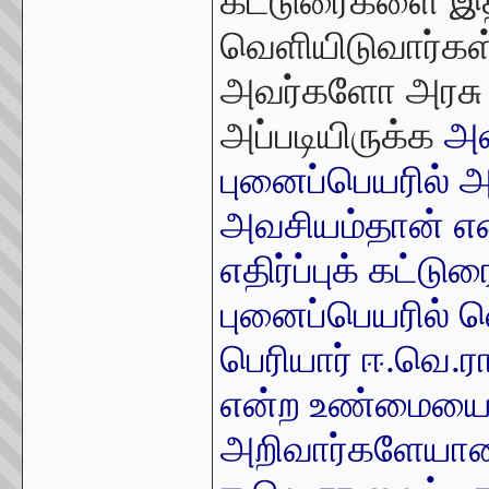
கட்டுரைகளை இத
வெளியிடுவார்கள்
அவர்களோ அரசு 
அப்படியிருக்க
அவ
புனைப்பெயரில் 
அவசியம்தான் என
எதிர்ப்புக் கட்
புனைப்பெயரில் 
பெரியார் ஈ.வெ.
என்ற உண்மையை ப
அறிவார்களேயானா