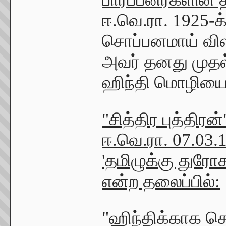
ஈ.வெ.ரா. 1925-க்க
சொப்பனமாய் விள
அவர் தனது முதல்
ஹிந்தி மொழியை எ
"சித்திர புத்திர
ஈ.வெ.ரா. 07.03.1
'தமிழுக்கு துரோ
என்ற தலைப்பில்:
"ஹிந்திக்காக ச