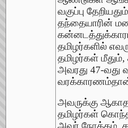
வகுப்பு தேறியதும
தந்தையாரின் மண
கன்னடத்துக்காரர
தமிழர்களில் எவ
தமிழர்கள் மீதும்,
அவரது 47-வது வயத
வரக்காரணம்தா
அவருக்கு ஆகாத 
தமிழர்கள் கொந்
அவர் நோக்கம். தம