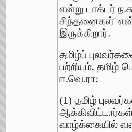
என்று டாக்டர் ந.சு
சிந்தனைகள்' என
இருக்கிறார்.
தமிழ்ப் புலவர்கள
பற்றியும், தமிழ் 
ஈ.வெ.ரா:
(1) தமிழ் புலவர
ஆக்கிவிட்டார்கள
வாழ்க்கையில் வளர