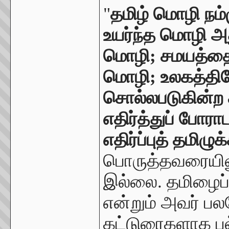
"
தமிழ் மொழி நம
உயர்ந்த மொழி அ
மொழி; சமயத்தை 
மொழி; உலகத்தில
சொல்லபடுகின்ற 
எதிர்த்துப் போர
எதிர்ப்புத் தமிழ
பொருத்தவரையிலு
இல்லை. தமிழைப் 
என்றும் அவர் பல
கட்டுரைகளாக பல்