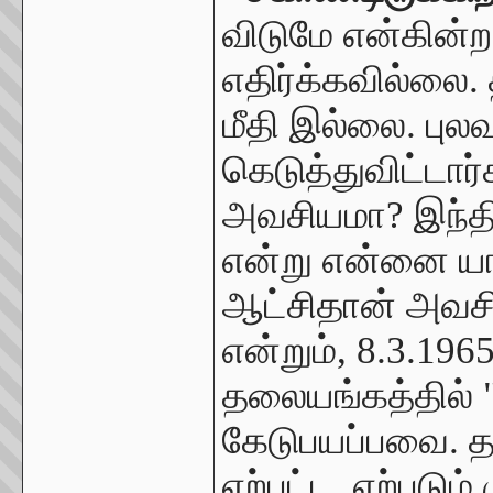
விடுமே என்கின்
எதிர்க்கவில்லை. 
மீதி இல்லை. பு
கெடுத்துவிட்டார்
அவசியமா? இந்த
என்று என்னை யா
ஆட்சிதான் அவசி
என்றும், 8.3.19
தலையங்கத்தில் 
கேடுபயப்பவை. தம
ஏற்பட்ட, ஏற்படும்