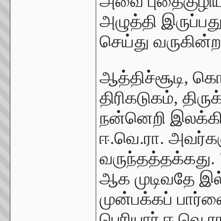
அவை புதைகுழியி
அழுத்தி இருப்பத
செய்து வருகின்ற
ஆத்திச்சூடி, க
திரிகடுகம், திரு
நன்னெறி இலக்கி
ஈ.வெ.ரா. அவர்க
வருந்தத்தக்கது.
ஆக முடிவதே இல்
முன்பக்கப் பார்வ
பெரியார் ஈ.வெ.