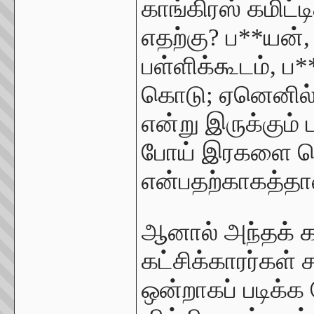
காங்கிரஸ் கமிட்ட
எதற்கு? ப**யன்,
பள்ளிக்கூடம், ப*
கொடு; ஏனெனில் 
என்று இருக்கும் 
போய் இரகளை செ
என்பதற்காகத்தா
ஆனால் அந்தக் க
கட்சிக்காரர்கள் ச
ஒன்றாகப் படிக்க 