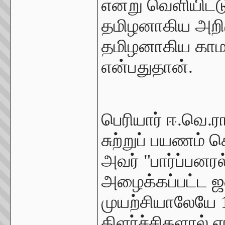
என்று வெளியிட்ட
தமிழனாகிய அற
தமிழனாகிய காம
என்பதுதான்.
பெரியார் ஈ.வெ.ர
சுற்றுப் பயணம்
அவர் "பார்ப்பனர
அழைக்கப்பட்ட ஜஸ
முயற்சியாலேயே 1
கிளர்ச்சிகளால் எ