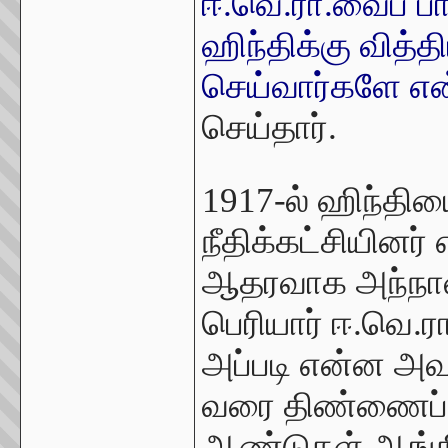
ஈ.வெ.ரா.வைப் பா
ஹிந்திக்கு வித்த
செய்வார்களே என
செய்தார்.
1917-ல் ஹிந்தி
நீதிக்கட்சியினர் 
ஆதரவாக அந்நாளி
பெரியார் ஈ.வெ.ரா
அப்படி என்ன அவச
வரை திண்ணைப் பள
ஆண்டுகள் ஆங்கி