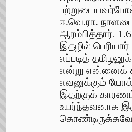
பற்றுடையவர்போல
ஈ.வெ.ரா. நாளடை
ஆரம்பித்தார். 1
இதழில் பெரியார்
எப்படித் தமிழன
என்று என்னைக் க
எவனுக்கும் யோக
இதற்குக் காரண
உயர்ந்தவனாக இருப
கொண்டிருக்கவே 