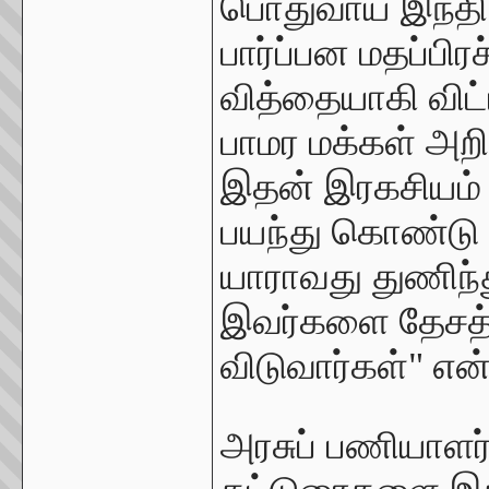
பொதுவாய் இந்தி
பார்ப்பன மதப்பிரச
வித்தையாகி விட்
பாமர மக்கள் அ
இதன் இரகசியம் த
பயந்து கொண்டு த
யாராவது துணிந்
இவர்களை தேசத்
விடுவார்கள்" என
அரசுப் பணியாளர்