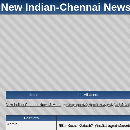
New Indian-Chennai News
Home
List All Users
New Indian-Chennai News & More
->
ஈவெரா நாயக்கர் திராவிடக் கழகத்தினரின் பெர
Post Info
Admin
RE: ஈ.வே.ரா - பெரியார்?- திராவிடர் கழகம் வீரமணி