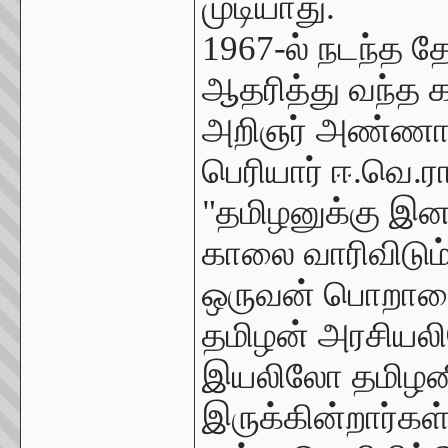
முடியாது.
1967-ல் நடந்த த
ஆதரித்து வந்த க
அறிஞர் அண்ணா 
பெரியார் ஈ.வெ.ர
"தமிழனுக்கு இன
காலை வாரிவிடும்
ஒருவன் பொறாமை
தமிழன் அரசியல
இயலிலோ தமிழனில்
இருக்கின்றார்கள்