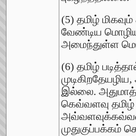
(5) தமிழ் மிகவு
வேண்டிய மொழியா
அமைந்துள்ள மொழ
(6) தமிழ் படித
முடிகிறதேயழிய,
இல்லை. அதுமாத்
கெவ்வளவு தமிழ் 
அவ்வளவுக்கவ்
முதுகுப்பக்கம் செ