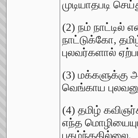
முடியாதபடி செய்த
(2) நம் நாட்டில்
நாட்டுக்கோ, தமி
புலவர்களால் ஏற்
(3) மக்களுக்கு 
வெங்காய புலவன
(4) தமிழ் கவிஞர்
எந்த மொழியையும
புகழ்ந்ததில்லை.