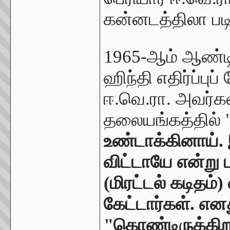
கன்னடத்திலா படி
1965-ஆம் ஆண்டில
ஹிந்தி எதிர்ப்பு
ஈ.வெ.ரா. அவர்கள
தலையங்கத்தில் 
உண்டாக்கினாய்.
விட்டாயே என்று
(மிரட்டல் கடிதம்)
கேட்டார்கள். என
"கொண்டிருக்கிற