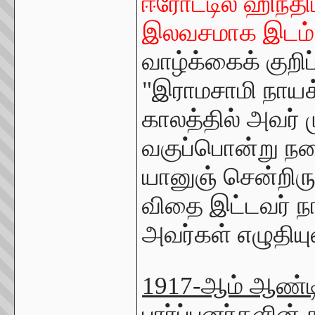
ஈரோட்டில் ஹிந்த
இலவசமாக இடம் 
வாழ்க்கைக் குறிப
"இராமசாமி நாயக
காலத்தில் அவர் ம
வகுப்பொன்று நடை
யானுஞ் சென்றிரு
விதை இட்டவர் நா
அவர்கள் எழுதியு
1917-ஆம் ஆண்ட
பார்ப்பனர்களின