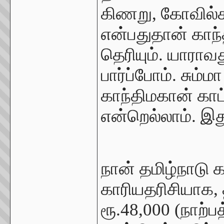
கிணறு, கோவில்கள
என்பதுதான் காந்த
தெரியும். யாரா
பார்ப்போம். சும்
காந்திமகான் கா
என்றெல்லாம். இது
நான் தமிழ்நாடு க
காரியதரிசியாக
ரூ.48,000 (நாற்ப