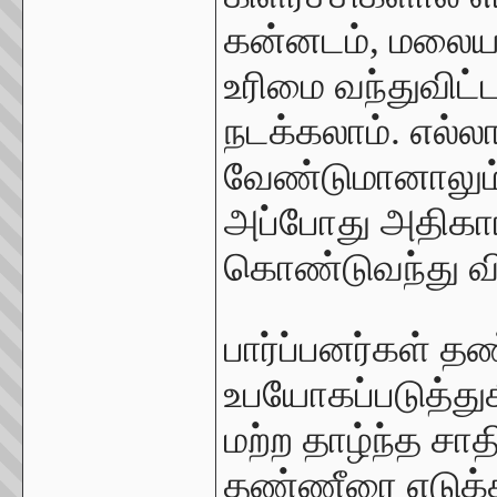
கன்னடம், மலையாள
உரிமை வந்துவிட்ட
நடக்கலாம். எல்ல
வேண்டுமானாலும
அப்போது அதிகாரத
கொண்டுவந்து வி
பார்ப்பனர்கள் 
உபயோகப்படுத்துக
மற்ற தாழ்ந்த சாத
தண்ணீரை எடுக்க