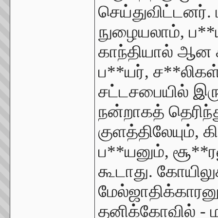
செய்துவிட்டனர். 
நுழையலாம், ப**
காந்தியால் ஆன க
ப**யர், ச**லிகள்
சட்டசபையில் இரு
நன்றாகத் தெரிந
குளத்திலேயும், கி
ப**யனும், சூ**ர
கூடாது. கோயிலுக
மேல்ஜாதிக்காரனு
தனிக்கோவில் - ம