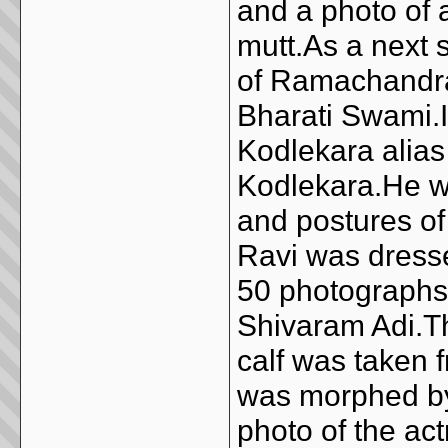
and a photo of a
mutt.As a next s
of Ramachandra
Bharati Swami.I
Kodlekara alia
Kodlekara.He w
and postures of 
Ravi was dresse
50 photographs 
Shivaram Adi.Th
calf was taken f
was morphed by 
photo of the ac