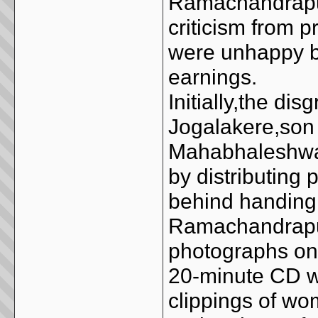
Ramachandrapura
criticism from p
were unhappy be
earnings.
Initially,the di
Jogalakere,son o
Mahabhaleshwar
by distributing
behind handing 
Ramachandrapu
photographs on
20-minute CD wa
clippings of wo