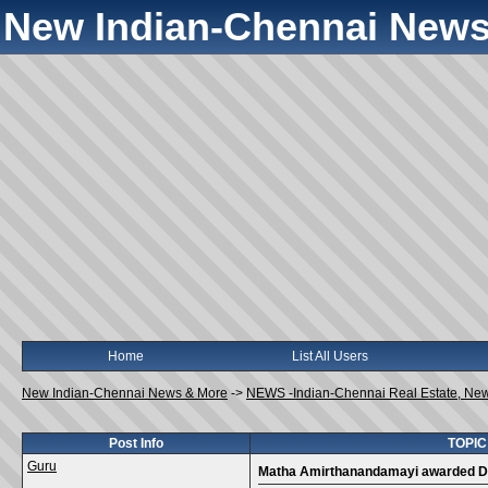
New Indian-Chennai News
Home
List All Users
New Indian-Chennai News & More
->
NEWS -Indian-Chennai Real Estate, Ne
Post Info
TOPIC
Guru
Matha Amirthanandamayi awarded Do