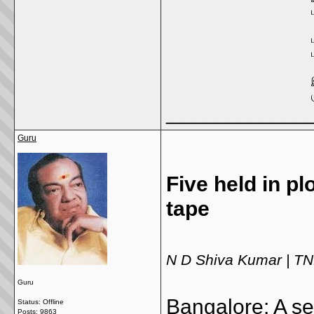
_____________
Guru
Five held in pl
tape
N D Shiva Kumar | T
Guru
Bangalore: A se
Status: Offline
Posts: 9863