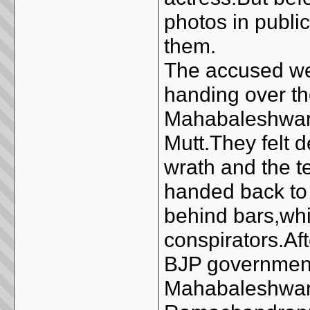
photos in publ
them.
The accused we
handing over t
Mahabaleshwar
Mutt.They felt d
wrath and the t
handed back to 
behind bars,whi
conspirators.Af
BJP government
Mahabaleshwara