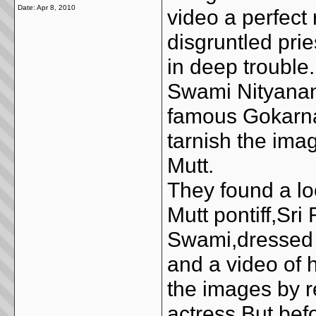
Date:
Apr 8, 2010
video a perfect
disgruntled pri
in deep trouble
Swami Nityanand
famous Gokarna
tarnish the ima
Mutt.
They found a l
Mutt pontiff,Sr
Swami,dressed h
and a video of 
the images by r
actress.But bef