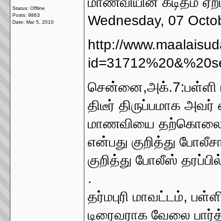
மாணவியின் கடிதம் ஏற்ப
Status: Offline
Posts: 9863
Wednesday, 07 Octo
Date:
Mar 5, 2010
http://www.maalaisu
id=31712%20&%20se
சென்னை,அக்.7:பள்ளி
திடீர் திருப்பமாக அவர
மாணவியை தற்கொலைக்க
என்பது குறித்து போலீ
குறித்து போலீஸ் தரப்பி
.
தர்மபுரி மாவட்டம், பள்ள
டிரைவராக வேலை பார்த்