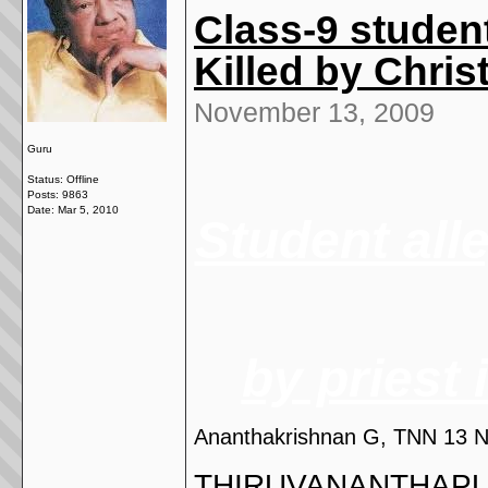
Class-9 studen
Killed by Chris
November 13, 2009
Guru
Status: Offline
Posts: 9863
Date:
Mar 5, 2010
Student all
by priest 
Ananthakrishnan G, TNN 13 
THIRUVANANTHAPURA