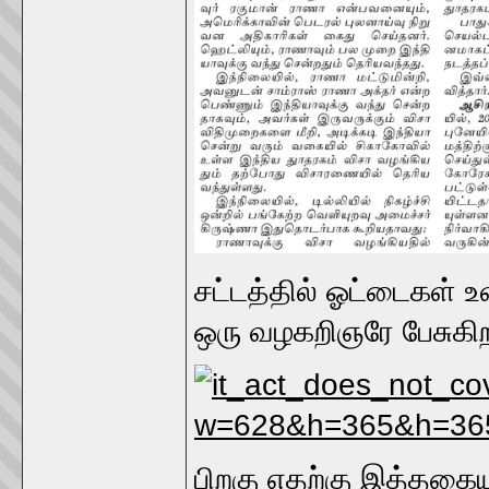
சட்டத்தில் ஓட்டைகள் 
ஒரு வழகறிஞரே பேசுகிற
பிறகு எதற்கு இத்தகை