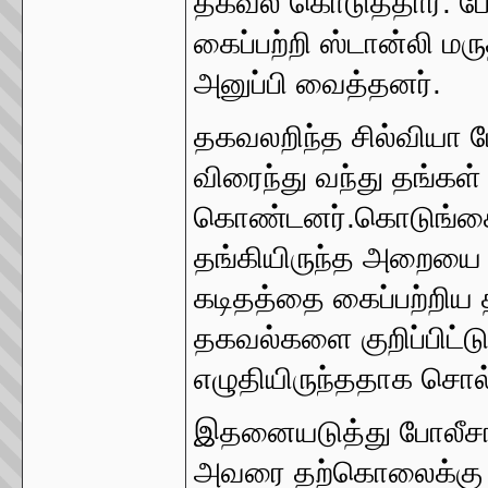
தகவல் கொடுத்தார். போ
கைப்பற்றி ஸ்டான்லி 
அனுப்பி வைத்தனர்.
தகவலறிந்த சில்வியா மேர
விரைந்து வந்து தங்கள
கொண்டனர்.கொடுங்கையூர
தங்கியிருந்த அறையை
கடிதத்தை கைப்பற்றிய 
தகவல்களை குறிப்பிட்ட
எழுதியிருந்ததாக சொல்
இதனையடுத்து போலீசார
அவரை தற்கொலைக்கு தூ