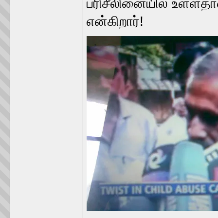
பரிசீலினையில் உள்ளதா
என்கிறார்!