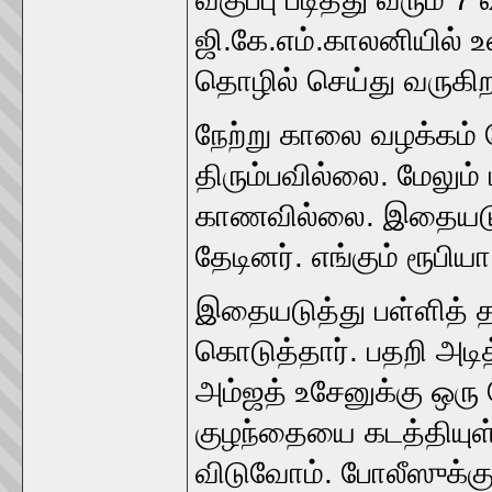
ஜி.கே.எம்.காலனியில் உ
தொழில் செய்து வருகிறா
நேற்று காலை வழக்கம் 
திரும்பவில்லை. மேலும் 
காணவில்லை. இதையடுத்
தேடினர். எங்கும் ரூபி
இதையடுத்து பள்ளித் 
கொடுத்தார். பதறி அடித
அம்ஜத் உசேனுக்கு ஒரு 
குழந்தையை கடத்தியுள்
விடுவோம். போலீஸுக்குப