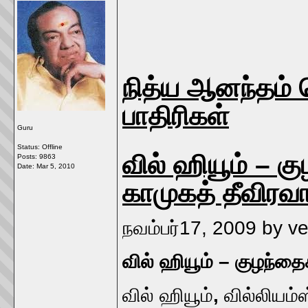
நித்ய ஆனந்தம் 
பாதிரிகள்
Guru
Status: Offline
வில் ஹியூம் – கு
Posts: 9863
Date:
Mar 5, 2010
காமுகத் தீவிரவா
நவம்பர்17, 2009 by v
வில் ஹியூம் – குழந்தைக்
வில் ஹியூம்
,
வில்லியம்ஸ