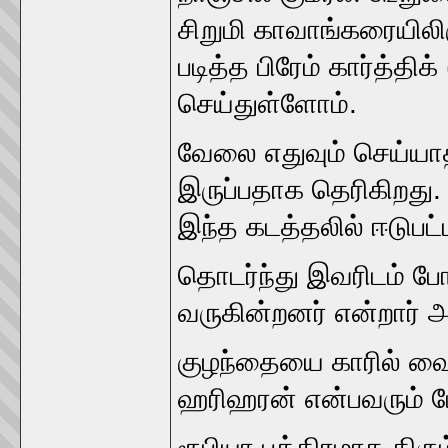
சிறுமி காவாங்கரையிலிரு
படித்த பிரேம் கார்த்த
செய்துள்ளோம்.
வேலை எதுவும் செய்ய
இருப்பதாக தெரிகிறத
இந்த கடத்தலில் ஈடுபட
தொடர்ந்து இவரிடம் போ
வருகின்றனர் என்றார் அ
குழந்தையை காரில் வைத்
ஹரிஹரன் என்பவரும் போல
ரூபியா பத்திரமாக திர