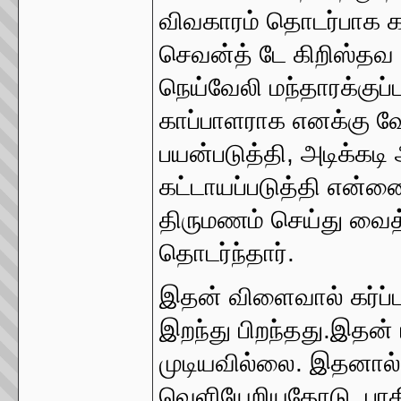
விவகாரம் தொடர்பாக கண
செவன்த் டே கிறிஸ்தவ அ
நெய்வேலி மந்தாரக்குப்ப
காப்பாளராக எனக்கு வ
பயன்படுத்தி, அடிக்கடி 
கட்டாயப்படுத்தி என்ன
திருமணம் செய்து வைத்
தொடர்ந்தார்.
இதன் விளைவால் கர்ப்ப
இறந்து பிறந்தது.இதன் ப
முடியவில்லை. இதனால்
வெளியேறியதோடு, பாதிர