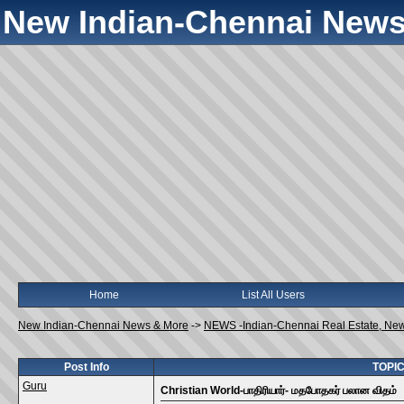
New Indian-Chennai News
Home
List All Users
New Indian-Chennai News & More
->
NEWS -Indian-Chennai Real Estate, Ne
Post Info
TOPIC:
Guru
Christian World-பாதிரியார்- மதபோதகர் பலான விதம்