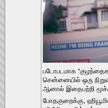
படோபடமாக “குழந்தைகளை
சென்னையில் ஒரு நிறு
ஆனால் இதைபற்றி மூச்ச
போதகுறைக்கு, ஹியூமின்