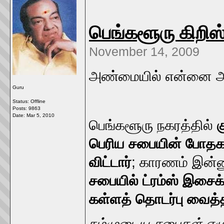
பெங்களூரு கிறிஸ
November 14, 2009
அண்மையில் என்னை அத
Guru
Status: Offline
Posts: 9863
Date:
Mar 5, 2010
பெங்களூரு நகரத்தில்
க
பெரிய சபையின் போதக
விட்டார்
; காரணம் இன்
சபையில் ட்ரம்ஸ் இசைக
கள்ளத் தொடர்பு வைத்த
நம்முடைய சபைகள் எழு