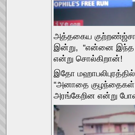
அத்தகைய குற்றண்ஜ்சாட்
இன்று, “என்னை இந்த குற
என்று சொல்கிறான்!
இதோ மஹாபலிபுரத்தில் 
“அனாதை குழந்தைகள்”
அரங்கேறின என்று போலீ